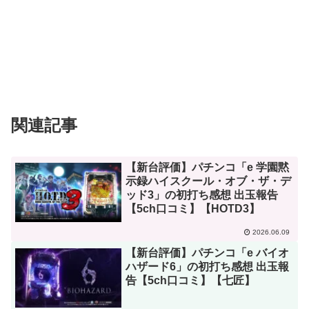
関連記事
【新台評価】パチンコ「e 学園黙
示録ハイスクール・オブ・ザ・デ
ッド3」の初打ち感想 出玉報告
【5ch口コミ】【HOTD3】
2026.06.09
【新台評価】パチンコ「e バイオ
ハザード6」の初打ち感想 出玉報
告【5ch口コミ】【七匠】