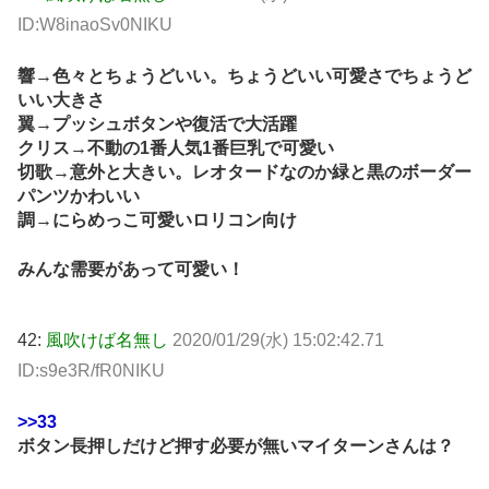
ID:W8inaoSv0NIKU
響→色々とちょうどいい。ちょうどいい可愛さでちょうど
いい大きさ
翼→プッシュボタンや復活で大活躍
クリス→不動の1番人気1番巨乳で可愛い
切歌→意外と大きい。レオタードなのか緑と黒のボーダー
パンツかわいい
調→にらめっこ可愛いロリコン向け
みんな需要があって可愛い！
42:
風吹けば名無し
2020/01/29(水) 15:02:42.71
ID:s9e3R/fR0NIKU
>>33
ボタン長押しだけど押す必要が無いマイターンさんは？