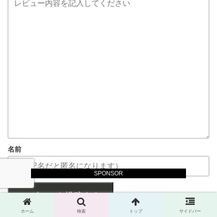
名前
SPONSOR
レビューを投稿する
ホーム
検索
トップ
サイドバー