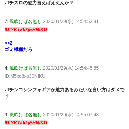
パチスロの魅力言えばええんか？
7:
風吹けば名無し
2020/01/29(水) 14:54:52.81
ID:YKTkkkjEHNIKU
>>2
ゴミ機種だろ
4:
風吹けば名無し
2020/01/29(水) 14:54:45.85
ID:M5xo3xo30NIKU
パチンコシンフォギアが魅力あるみたいな言い方はダメで
す
9:
風吹けば名無し
2020/01/29(水) 14:55:07.48
ID:YKTkkkjEHNIKU