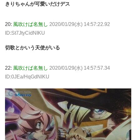
きりちゃんが可愛いだけデス
20:
風吹けば名無し
2020/01/29(水) 14:57:22.92
ID:St7JtyCidNIKU
切歌とかいう天使がいる
22:
風吹けば名無し
2020/01/29(水) 14:57:57.34
ID:0JEa/HqGdNIKU