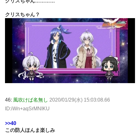
クリスちゃん…………
クリスちゃん？
46:
風吹けば名無し
2020/01/29(水) 15:03:08.66
ID:iWn+aqSrMNIKU
>>40
この防人ほんま楽しみ