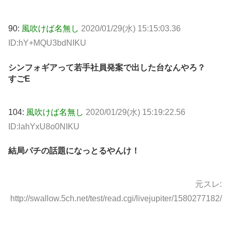
90:
風吹けば名無し
2020/01/29(水) 15:15:03.36
ID:hY+MQU3bdNIKU
シンフォギアって若手社員発案で出した台なんやろ？
すごE
104:
風吹けば名無し
2020/01/29(水) 15:19:22.56
ID:lahYxU8o0NIKU
結局パチの話題になっとるやんけ！
元スレ:
http://swallow.5ch.net/test/read.cgi/livejupiter/1580277182/