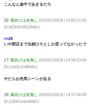
こんなん途中であきるだろ
32:
風吹けば名無し
2020/01/29(水) 15:00:11.60
ID:bER/RABZ0NIKU
>>26
いや閉店まで出続けろとしか思ってなかったで
17:
風吹けば名無し
2020/01/29(水) 14:56:23.00
ID:ZvhDLf/+MNIKU
やたらお色気シーンがある
18:
風吹けば名無し
2020/01/29(水) 14:57:06.00
ID:zO0R2mIedNIKU