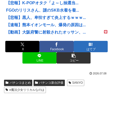
【悲報】K-POPオタク「よ～し抽選当...
FGOのリリスさん、謎のSKB水着を着...
【悲報】黒人、卑怯すぎて炎上するｗｗｗ...
【速報】熊本イオンモール、爆発の原因は...
【動画】大阪府警に射殺されたオッサン、...
X
Facebook
はてブ
LINE
コピー
2026.07.08
パチンコまとめ
パチンコ新台評価
SANYO
e魔法少女リリカルなのは