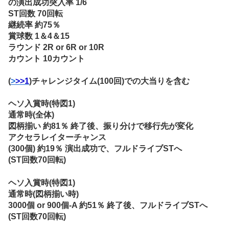
の演出成功突入率 1/6
ST回数 70回転
継続率 約75％
賞球数 1＆4＆15
ラウンド 2R or 6R or 10R
カウント 10カウント
(
>
>>1
)チャレンジタイム(100回)での大当りを含む
ヘソ入賞時(特図1)
通常時(全体)
図柄揃い 約81％ 終了後、振り分けで移行先が変化
アクセラレイターチャンス
(300個) 約19％ 演出成功で、フルドライブSTへ
(ST回数70回転)
ヘソ入賞時(特図1)
通常時(図柄揃い時)
3000個 or 900個-A 約51％ 終了後、フルドライブSTへ
(ST回数70回転)