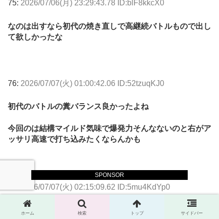
75:
2026/07/06(月) 23:29:43.78 ID:blF8kkcX0
なのは出すなら初代の焼き直しで高継続バトルもので出し
て欲しかったな
76:
2026/07/07(火) 01:00:42.06 ID:52tzuqKJ0
初代のバトルの糞バランス良かったよね
今回のは結構マイルド気味で爆発力そんなないのと右がア
ッサリ高速で打ち込みたくならんかも
SPONSOR
77:
2026/07/07(火) 02:15:09.62 ID:5mu4KdYp0
初代はまあ続かなかったけどバトル自体はひりついて面白
ホーム
検索
トップ
サイドバー