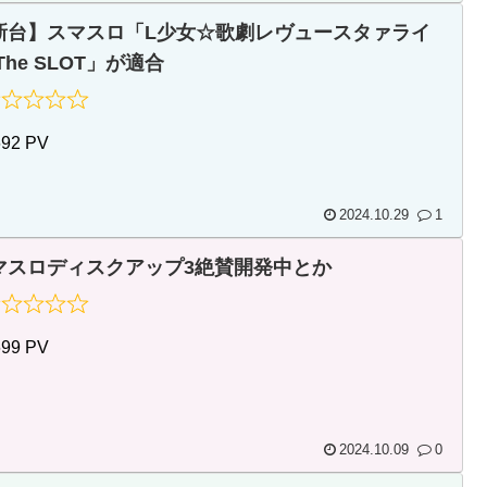
新台】スマスロ「L少女☆歌劇レヴュースタァライ
The SLOT」が適合
692 PV
2024.10.29
1
マスロディスクアップ3絶賛開発中とか
699 PV
2024.10.09
0