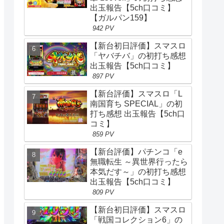
出玉報告【5ch口コミ】
【ガルパン159】
942 PV
【新台初日評価】スマスロ
「ヤバチバ」の初打ち感想
出玉報告【5ch口コミ】
897 PV
【新台評価】スマスロ「L
南国育ち SPECIAL」の初
打ち感想 出玉報告【5ch口
コミ】
859 PV
【新台評価】パチンコ「e
無職転生 ～異世界行ったら
本気だす～」の初打ち感想
出玉報告【5ch口コミ】
809 PV
【新台初日評価】スマスロ
「戦国コレクション6」の