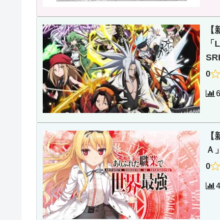
【新
「
S
0
【
Ａ
0