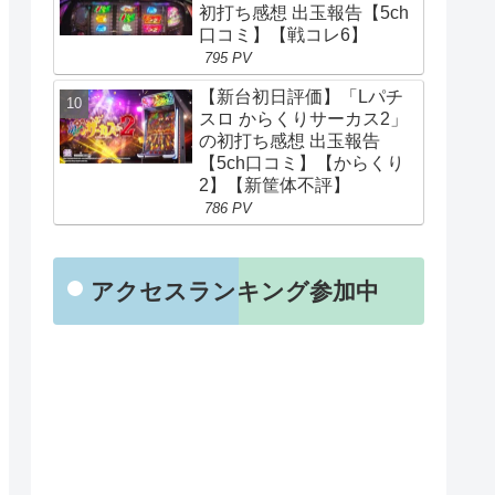
初打ち感想 出玉報告【5ch
口コミ】【戦コレ6】
795 PV
【新台初日評価】「Lパチ
スロ からくりサーカス2」
の初打ち感想 出玉報告
【5ch口コミ】【からくり
2】【新筐体不評】
786 PV
アクセスランキング参加中