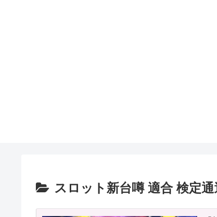
スロット新台噂 適合 検定通