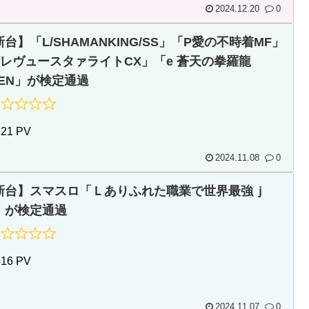
2024.12.20
0
台】「L/SHAMANKING/SS」「P愛の不時着MF」
LレヴュースタァライトCX」「e 蒼天の拳羅龍
REN」が検定通過
621 PV
2024.11.08
0
新台】スマスロ「Ｌありふれた職業で世界最強ｊ
」が検定通過
416 PV
2024.11.07
0