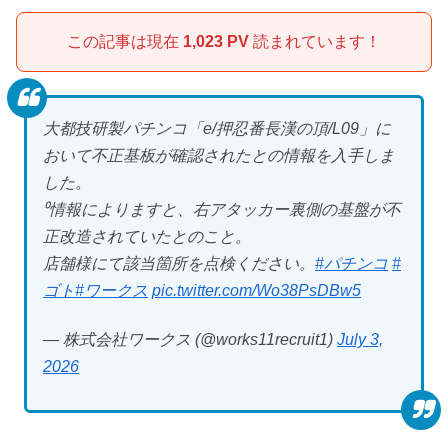
この記事は現在
1,023 PV
読まれています！
大都技研製パチンコ「e/押忍番長漢の頂/L09」に
おいて不正基板が確認されたとの情報を入手しま
した。
⁰情報によりますと、右アタッカー裏側の基盤が不
正改造されていたとのこと。
店舗様にて該当箇所を点検ください。
#パチンコ
#
ゴト
#ワークス
pic.twitter.com/Wo38PsDBw5
— 株式会社ワークス (@works11recruit1)
July 3,
2026