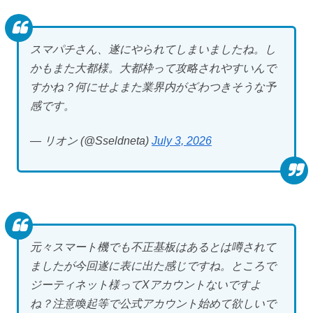
スマパチさん、遂にやられてしまいましたね。し
かもまた大都様。大都枠って攻略されやすいんで
すかね？何にせよまた業界内がざわつきそうな予
感です。
— リオン (@Sseldneta)
July 3, 2026
元々スマート機でも不正基板はあるとは噂されて
ましたが今回遂に表に出た感じですね。ところで
ジーティネット様ってXアカウントないですよ
ね？注意喚起等で公式アカウント始めて欲しいで