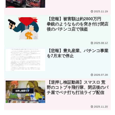
2025.11.19
【悲報】被害額は約2800万円
拳銃のようなものを突き付け閉店
後のパチンコ店で強盗
2025.08.12
【悲報】豊丸産業、パチンコ事業
を7月末で停止
2026.07.28
【逆押し検証動画】スマスロ 荒
野のコトブキ飛行隊、閉店後のパ
チ屋でペナ打ち打法ライブ配信
2025.11.20