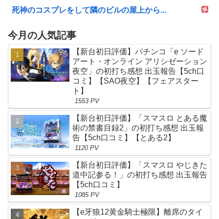
死神のコスプレをして隣のビルの屋上から...
今月の人気記事
【新台初日評価】パチンコ「e ソード
アート・オンライン アリシゼーション
夜空」の初打ち感想 出玉報告【5ch口
コミ】【SAO夜空】【フェアスター
ト】
1553 PV
【新台初日評価】「スマスロ とある魔
術の禁書目録2」の初打ち感想 出玉報
告【5ch口コミ】【とある2】
1120 PV
【新台初日評価】「スマスロ やじきた
道中記参る！」の初打ち感想 出玉報告
【5ch口コミ】
1085 PV
【e牙狼12黄金騎士極限】離席のタイ