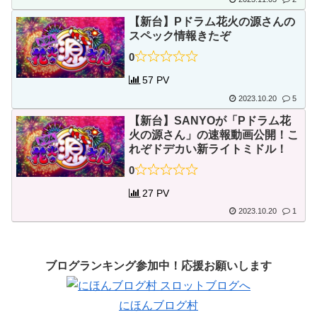
【新台】Pドラム花火の源さんの
スペック情報きたぞ
0
57 PV
2023.10.20
5
【新台】SANYOが「Pドラム花
火の源さん」の速報動画公開！こ
れぞドデカい新ライトミドル！
0
27 PV
2023.10.20
1
ブログランキング参加中！応援お願いします
にほんブログ村