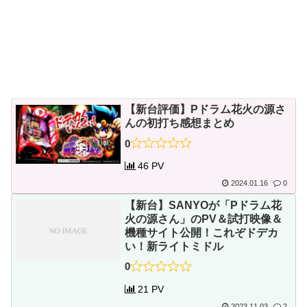
【新台評価】Pドラム花火の源さ
んの初打ち感想まとめ
0
46 PV
2024.01.16
0
【新台】SANYOが「Pドラム花
火の源さん」のPV＆試打映像＆
機種サイト公開！これぞドデカ
い！新ライトミドル
0
21 PV
2023.11.03
2