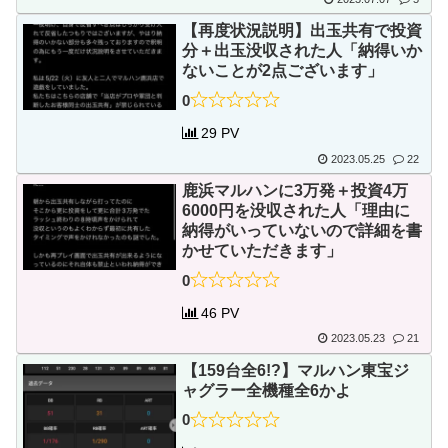
【再度状況説明】出玉共有で投資
分＋出玉没収された人「納得いか
ないことが2点ございます」
0
29 PV
2023.05.25
22
鹿浜マルハンに3万発＋投資4万
6000円を没収された人「理由に
納得がいっていないので詳細を書
かせていただきます」
0
46 PV
2023.05.23
21
【159台全6!?】マルハン東宝ジ
ャグラー全機種全6かよ
0