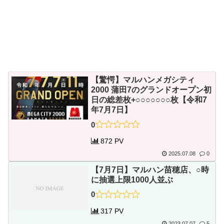
【驚愕】マルハンメガシティ
2000 蒲田7のグランドオープン初
日の総差枚+○○○○○○○枚【令和7
年7月7日】
0
872 PV
2025.07.08
0
【7月7日】マルハン苗穂店、○時
に抽選上限1000人並ぶ
0
317 PV
2023.07.07
5