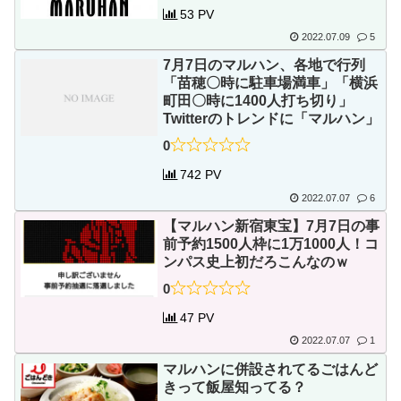
53 PV
2022.07.09
5
7月7日のマルハン、各地で行列
「苗穂〇時に駐車場満車」「横浜
町田〇時に1400人打ち切り」
Twitterのトレンドに「マルハン」
0
742 PV
2022.07.07
6
【マルハン新宿東宝】7月7日の事
前予約1500人枠に1万1000人！コ
ンパス史上初だろこんなのｗ
0
47 PV
2022.07.07
1
マルハンに併設されてるごはんど
きって飯屋知ってる？