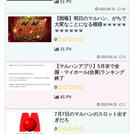
51 PV
2023.05.22
10
【朗報】明日のマルハン、がちで
大変なことになる模様ｗｗｗｗｗ
ｗｗｗｗｗｗ
0
31 PV
2023.05.21
3
【マルハンアプリ】5月末で全
国・マイホール(合算)ランキング
終了
0
45 PV
2023.04.25
1
7月7日のマルハンのスロット出す
ぎだろ
0