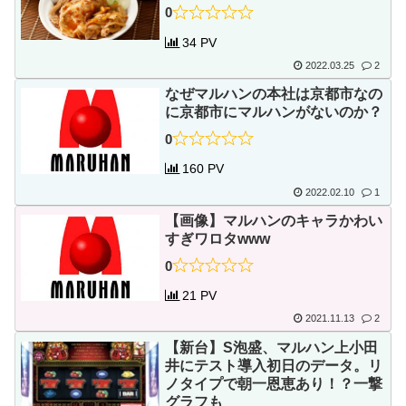
0
34 PV
2022.03.25
2
なぜマルハンの本社は京都市なの
に京都市にマルハンがないのか？
0
160 PV
2022.02.10
1
【画像】マルハンのキャラかわい
すぎワロタwww
0
21 PV
2021.11.13
2
【新台】S泡盛、マルハン上小田
井にテスト導入初日のデータ。リ
ノタイプで朝一恩恵あり！？一撃
グラフも