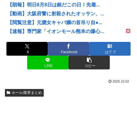
【朗報】明日8月8日は銀だこの日！先着...
【動画】大阪府警に射殺されたオッサン、...
【閲覧注意】元臆女キャバ嬢の首吊り自●...
【速報】専門家「イオンモール熊本の爆心...
X
Facebook
はてブ
LINE
コピー
2025.10.02
ホール/業界まとめ