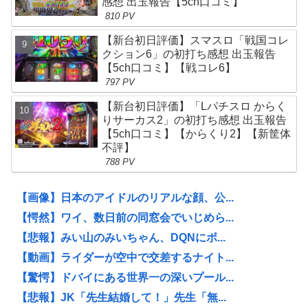
感想 出玉報告【5ch口コミ】
810 PV
【新台初日評価】スマスロ「戦国コレ
クション6」の初打ち感想 出玉報告
【5ch口コミ】【戦コレ6】
797 PV
【新台初日評価】「Lパチスロ からく
りサーカス2」の初打ち感想 出玉報告
【5ch口コミ】【からくり2】【新筐体
不評】
788 PV
【画像】日本のアイドルのリアルな顔、公...
【愕然】ワイ、数日前の同窓会でいじめら...
【悲報】みい山のみいちゃん、DQNにボ...
【動画】ライダーが空中で交差するナイト...
【驚愕】ドバイにある世界一の深いプール...
【悲報】JK「先生結婚して！」先生「無...