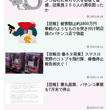
ンコ会社社長ら６人を容疑で逮
捕…従業員２５０人の買収図った
か
2025.08.28
【悲報】被害額は約2800万円
拳銃のようなものを突き付け閉店
後のパチンコ店で強盗
2025.08.12
【攻略法 傷ネタ発覚】スマスロ
荒野のコトブキ飛行隊、稼働停止
報告相次ぐ！
2025.11.19
【悲報】豊丸産業、パチンコ事業
を7月末で停止
2026.07.28