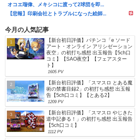
オコエ瑠偉、メキシコに渡って2球団を即...
【悲報】印刷会社とトラブルになった絵師...
今月の人気記事
【新台初日評価】パチンコ「e ソード
アート・オンライン アリシゼーション
夜空」の初打ち感想 出玉報告【5ch口
コミ】【SAO夜空】【フェアスター
ト】
1605 PV
【新台初日評価】「スマスロ とある魔
術の禁書目録2」の初打ち感想 出玉報
告【5ch口コミ】【とある2】
1209 PV
【新台初日評価】「スマスロ やじきた
道中記参る！」の初打ち感想 出玉報告
【5ch口コミ】
1112 PV