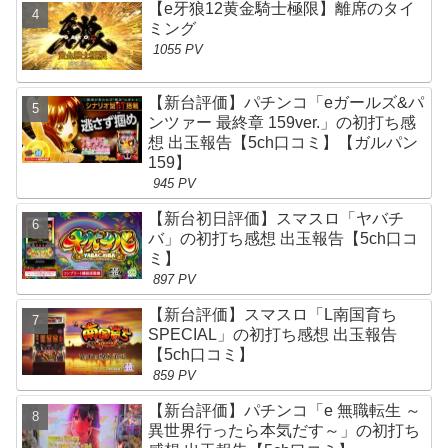
【e牙狼12黄金騎士極限】離席のタイ
ミング
1055 PV
【新台評価】パチンコ「eガールズ&パ
ンツァー 最終章 159ver.」の初打ち感
想 出玉報告【5ch口コミ】【ガルパン
159】
945 PV
【新台初日評価】スマスロ「ヤバチ
バ」の初打ち感想 出玉報告【5ch口コ
ミ】
897 PV
【新台評価】スマスロ「L南国育ち
SPECIAL」の初打ち感想 出玉報告
【5ch口コミ】
859 PV
【新台評価】パチンコ「e 無職転生 ～
異世界行ったら本気だす～」の初打ち