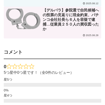
2025.08.12
【デルパラ】参院選で自民候補へ
の投票の見返りに現金約束、パチ
ンコ会社社長ら６人を容疑で逮
捕…従業員２５０人の買収図った
か
2025.08.28
コメント
0
5つ星中0つ星です！（全0件のレビュー）
星5つ
星4つ