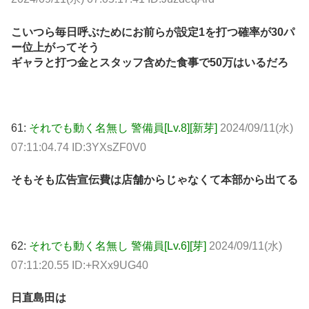
こいつら毎日呼ぶためにお前らが設定1を打つ確率が30パ
ー位上がってそう
ギャラと打つ金とスタッフ含めた食事で50万はいるだろ
61:
それでも動く名無し 警備員[Lv.8][新芽]
2024/09/11(水)
07:11:04.74 ID:3YXsZF0V0
そもそも広告宣伝費は店舗からじゃなくて本部から出てる
62:
それでも動く名無し 警備員[Lv.6][芽]
2024/09/11(水)
07:11:20.55 ID:+RXx9UG40
日直島田は