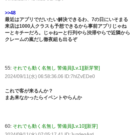
>>48
最近はアプリでだいたい解決できるわ、7の日にいそまる
来店は1000人クラスも予想できるから事前アプリじゃね
ーとキチーだろ。じゃねーと行列やら渋滞やらで近隣から
クレームの嵐だし徹夜組も出るぞ
55:
それでも動く名無し 警備員[Lv.1][新芽警]
2024/09/11(水) 06:58:36.06 ID:7hlZvEDe0
これで客が来るんか？
まあ来なかったらイベントやらんか
60:
それでも動く名無し 警備員[Lv.10][新芽]
2024/09/11(水) 07:05:17.41 ID:JuzdeqArd