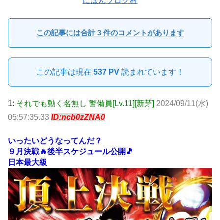
にほんブログ村
この記事には合計 3 件のコメントがあります
この記事は現在
537 PV
読まれています！
1:
それでも動く名無し 警備員[Lv.11][新芽]
2024/09/11(水)
05:57:35.33
ID:ncb0zZNA0
いったいどうなってんだ？
９月決戦🔥後半スケジュール公開🎵
日本最大級