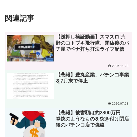
関連記事
【逆押し検証動画】スマスロ 荒
野のコトブキ飛行隊、閉店後のパ
チ屋でペナ打ち打法ライブ配信
2025.11.20
【悲報】豊丸産業、パチンコ事業
を7月末で停止
2026.07.28
【悲報】被害額は約2800万円
拳銃のようなものを突き付け閉店
後のパチンコ店で強盗