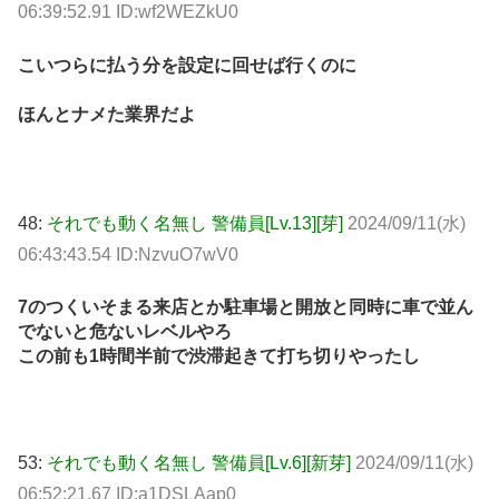
06:39:52.91 ID:wf2WEZkU0
こいつらに払う分を設定に回せば行くのに
ほんとナメた業界だよ
48:
それでも動く名無し 警備員[Lv.13][芽]
2024/09/11(水)
06:43:43.54 ID:NzvuO7wV0
7のつくいそまる来店とか駐車場と開放と同時に車で並ん
でないと危ないレベルやろ
この前も1時間半前で渋滞起きて打ち切りやったし
53:
それでも動く名無し 警備員[Lv.6][新芽]
2024/09/11(水)
06:52:21.67 ID:a1DSLAap0