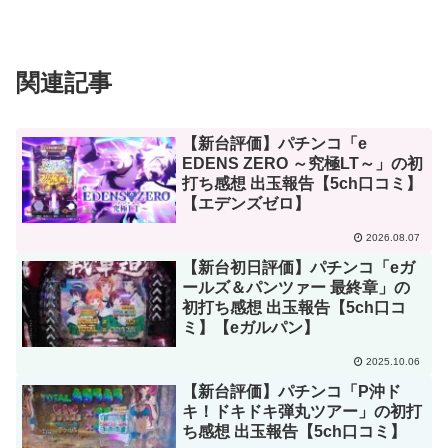
関連記事
【新台評価】パチンコ「e
EDENS ZERO ～究極LT～」の初
打ち感想 出玉報告【5ch口コミ】
【エデンズゼロ】
2026.08.07
【新台初日評価】パチンコ「eガ
ールズ＆パンツァー 最終章」の
初打ち感想 出玉報告【5ch口コ
ミ】【eガルパン】
2025.10.06
【新台評価】パチンコ「P沖ド
キ！ドキドキ弾丸ツアー」の初打
ち感想 出玉報告【5ch口コミ】