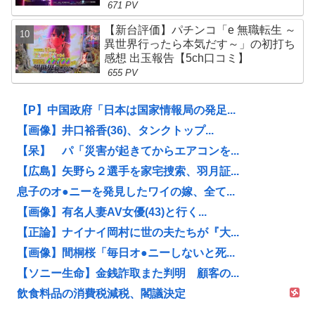
671 PV
【新台評価】パチンコ「e 無職転生 ～
異世界行ったら本気だす～」の初打ち
感想 出玉報告【5ch口コミ】
655 PV
【P】中国政府「日本は国家情報局の発足...
【画像】井口裕香(36)、タンクトップ...
【呆】 パ「災害が起きてからエアコンを...
【広島】矢野ら２選手を家宅捜索、羽月証...
息子のオ●ニーを発見したワイの嫁、全て...
【画像】有名人妻AV女優(43)と行く...
【正論】ナイナイ岡村に世の夫たちが『大...
【画像】間桐桜「毎日オ●ニーしないと死...
【ソニー生命】金銭詐取また判明 顧客の...
飲食料品の消費税減税、閣議決定