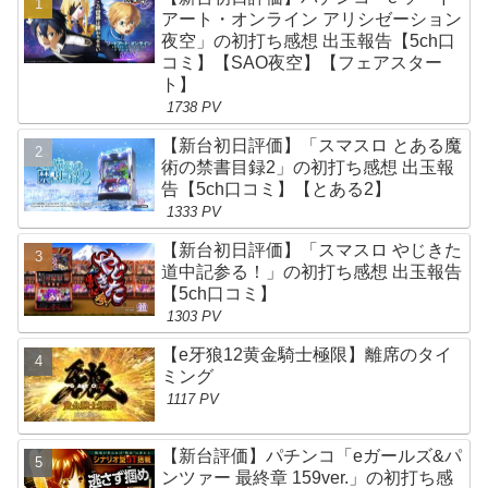
アート・オンライン アリシゼーション
夜空」の初打ち感想 出玉報告【5ch口
コミ】【SAO夜空】【フェアスター
ト】
1738 PV
【新台初日評価】「スマスロ とある魔
術の禁書目録2」の初打ち感想 出玉報
告【5ch口コミ】【とある2】
1333 PV
【新台初日評価】「スマスロ やじきた
道中記参る！」の初打ち感想 出玉報告
【5ch口コミ】
1303 PV
【e牙狼12黄金騎士極限】離席のタイ
ミング
1117 PV
【新台評価】パチンコ「eガールズ&パ
ンツァー 最終章 159ver.」の初打ち感