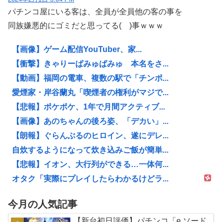
パチンコ屋にいる客は、全員が全員他の客の事を
同族嫌悪的にゴミだと思ってる( )事ｗｗｗ
【画像】ゲーム配信YouTuber、家...
【衝撃】きゃりーぱみゅぱみゅ 本名をさ...
【動画】福岡の電車、複数の駅で「チンポ...
愛煙家・岸谷蘭丸「喫煙者の権利がマジで...
【悲報】ポケポケ、1年で月間アクティブ...
【画像】あのちゃんの後ろ姿、「デカい」...
【朗報】ぐらんぶるのヒロイン、遂にデレ...
自炊するようになって炊き込みご飯が簡単...
【悲報】イオン、大行列ができる…一体何...
オタク「実際にプレイしたらわかるけどラ...
今月の人気記事
【新台初日評価】パチンコ「e ソード