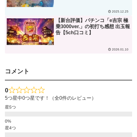
2025.12.25
【新台評価】パチンコ「e吉宗 極
乗3000ver.」の初打ち感想 出玉報
告【5ch口コミ】
2026.01.10
コメント
0
5つ星中0つ星です！（全0件のレビュー）
星5つ
星4つ