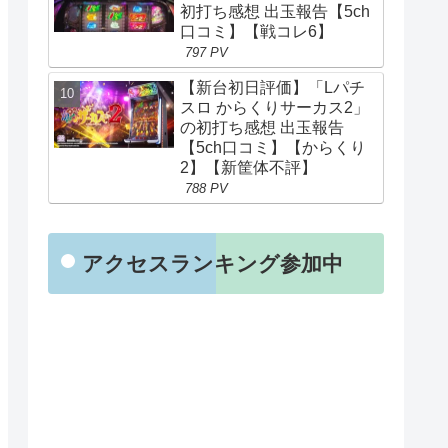
初打ち感想 出玉報告【5ch
口コミ】【戦コレ6】
797 PV
【新台初日評価】「Lパチ
スロ からくりサーカス2」
の初打ち感想 出玉報告
【5ch口コミ】【からくり
2】【新筐体不評】
788 PV
アクセスランキング参加中