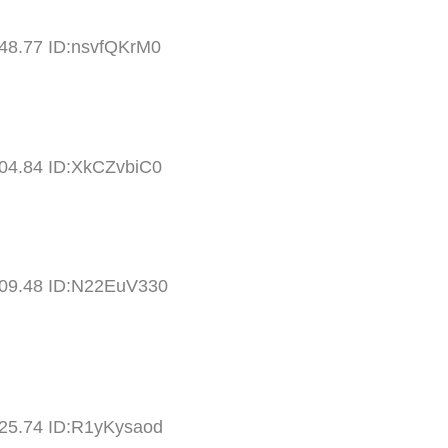
:48.77 ID:nsvfQKrM0
:04.84 ID:XkCZvbiC0
:09.48 ID:N22EuV330
:25.74 ID:R1yKysaod