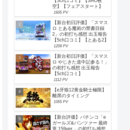
【5ch口コミ】【SAO夜
空】【フェアスタート】
1605 PV
【新台初日評価】「スマス
ロ とある魔術の禁書目録
2」の初打ち感想 出玉報告
【5ch口コミ】【とある2】
1209 PV
【新台初日評価】「スマス
ロ やじきた道中記参る！」
の初打ち感想 出玉報告
【5ch口コミ】
1112 PV
【e牙狼12黄金騎士極限】
離席のタイミング
1055 PV
【新台評価】パチンコ「e
ガールズ&パンツァー 最終
章 159ver.」の初打ち感想