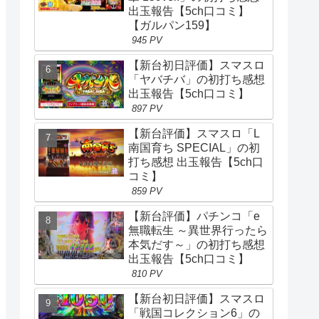
出玉報告【5ch口コミ】
【ガルパン159】
945 PV
【新台初日評価】スマスロ
「ヤバチバ」の初打ち感想
出玉報告【5ch口コミ】
897 PV
【新台評価】スマスロ「L
南国育ち SPECIAL」の初
打ち感想 出玉報告【5ch口
コミ】
859 PV
【新台評価】パチンコ「e
無職転生 ～異世界行ったら
本気だす～」の初打ち感想
出玉報告【5ch口コミ】
810 PV
【新台初日評価】スマスロ
「戦国コレクション6」の