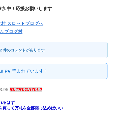
参加中！応援お願いします
んブログ村
2 件のコメントがあります
19 PV
読まれています！
43.95
ID:TRbGA7bL0
れるはず
を買って万札を全部突っ込めばいい