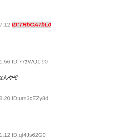
17.12
ID:TRbGA7bL0
51.56 ID:77zWQ1l90
なんやぞ
08.20 ID:um3cEZy8d
1.12 ID:qI4Js62G0