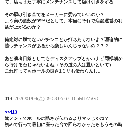
て、店もまた丁寧にメンテナンスして駆け引きをする
その駆け引き全てをメーカーに委ねていいのか？
よう実の割数が99%だとして、本当にそれで店舗運営の利
益が上がるのか？
俺絶対に勝てないパチンコとか打ちたくないよ？理論的に
勝つチャンスがあるから楽しいんじゃないの？？？
あと演者目線としてもディスクアップとかハナビ同様朝か
ら行ける台じゃないよね（その道の人は置いといて）
これ打ってもホールの良さ1ミリも伝わらんし。
419:
2026/01/09(金) 09:08:05.67 ID:5fvHZ/hG0
>>413
糞メンテでホールの酷さが伝わるよりマシじゃね？
初めて行って最初に座った台で回らなかったらもうその時