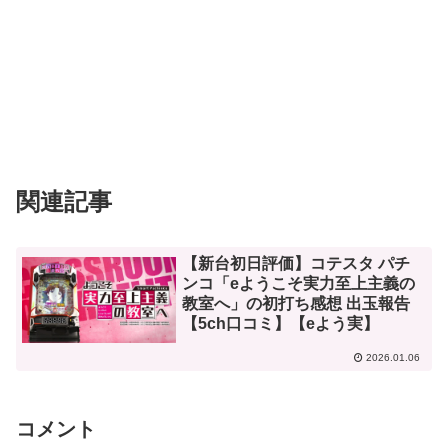
関連記事
【新台初日評価】コテスタ パチ
ンコ「eようこそ実力至上主義の
教室へ」の初打ち感想 出玉報告
【5ch口コミ】【eよう実】
2026.01.06
コメント