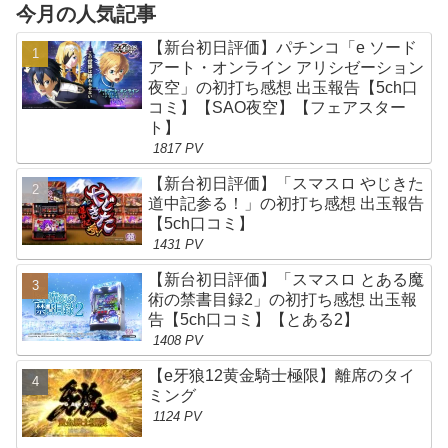
今月の人気記事
【新台初日評価】パチンコ「e ソード
アート・オンライン アリシゼーション
夜空」の初打ち感想 出玉報告【5ch口
コミ】【SAO夜空】【フェアスター
ト】
1817 PV
【新台初日評価】「スマスロ やじきた
道中記参る！」の初打ち感想 出玉報告
【5ch口コミ】
1431 PV
【新台初日評価】「スマスロ とある魔
術の禁書目録2」の初打ち感想 出玉報
告【5ch口コミ】【とある2】
1408 PV
【e牙狼12黄金騎士極限】離席のタイ
ミング
1124 PV