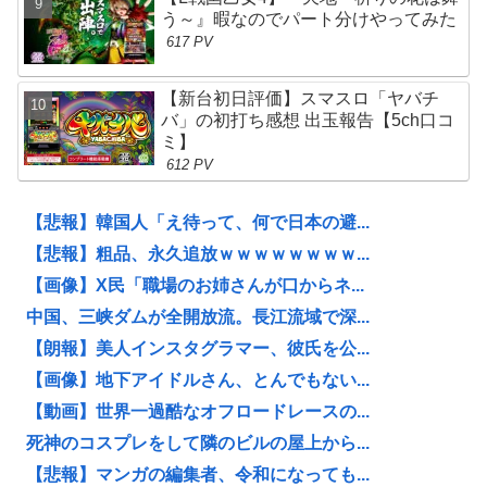
う～』暇なのでパート分けやってみた
617 PV
【新台初日評価】スマスロ「ヤバチ
バ」の初打ち感想 出玉報告【5ch口コ
ミ】
612 PV
【悲報】韓国人「え待って、何で日本の避...
【悲報】粗品、永久追放ｗｗｗｗｗｗｗｗ...
【画像】X民「職場のお姉さんが口からネ...
中国、三峡ダムが全開放流。長江流域で深...
【朗報】美人インスタグラマー、彼氏を公...
【画像】地下アイドルさん、とんでもない...
【動画】世界一過酷なオフロードレースの...
死神のコスプレをして隣のビルの屋上から...
【悲報】マンガの編集者、令和になっても...