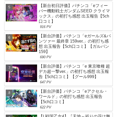
【新台初日評価】パチンコ「eフィー
バー機動戦士ガンダムSEED クライマ
ックス」の初打ち感想 出玉報告【5ch
口コミ】
916 PV
【新台評価】パチンコ「eガールズ&パ
ンツァー 最終章 159ver.」の初打ち感
想 出玉報告【5ch口コミ】【ガルパン
159】
690 PV
【新台評価】パチンコ「e 東京喰種 超
デカ超一撃ver.」の初打ち感想 出玉報
告【5ch口コミ】【グール999】
647 PV
【新台評価】パチンコ「eアクセル・
ワールド」の初打ち感想 出玉報告
【5ch口コミ】
622 PV
【L戦国乙女4】『天地～祈りの花は舞