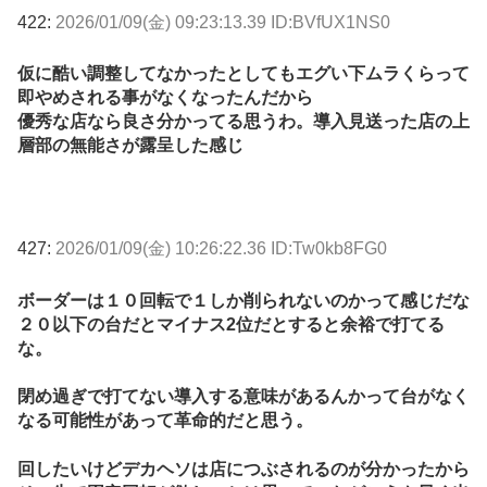
422:
2026/01/09(金) 09:23:13.39 ID:BVfUX1NS0
仮に酷い調整してなかったとしてもエグい下ムラくらって
即やめされる事がなくなったんだから
優秀な店なら良さ分かってる思うわ。導入見送った店の上
層部の無能さが露呈した感じ
427:
2026/01/09(金) 10:26:22.36 ID:Tw0kb8FG0
ボーダーは１０回転で１しか削られないのかって感じだな
２０以下の台だとマイナス2位だとすると余裕で打てる
な。
閉め過ぎで打てない導入する意味があるんかって台がなく
なる可能性があって革命的だと思う。
回したいけどデカヘソは店につぶされるのが分かったから