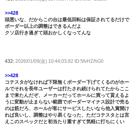
>>428
頭悪いな、だからこの台は最低回転は保証されてるだけで
ボーダー以上の調整はできるんだよ
クソ店行き過ぎて頭おかしくなってんな
432:
2026/01/09(金) 10:44:03.82 ID:5fvHZ/hG0
>>428
コテスタがなければ下限無くボーダー下げてくるのがホー
ルでそれを長年ユーザーは打たされ続けられてたからここ
まで来たんだぞ、メーカーだってホールに買って貰えるよ
うに変動が止まらない範囲でボーダーマイナス設計で売る
のは筋だろ、ホールが客にサービスしたいなら他入賞開け
れば良いし、調整はやり易くなった、ただコテスタとは言
えこのスペックだと初当たり重すぎて気軽に打ちにくい