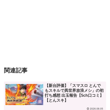
関連記事
【新台評価】「スマスロ とんで
もスキルで異世界放浪メシ」の初
打ち感想 出玉報告【5ch口コミ】
【とんスキ】
2026.08.05