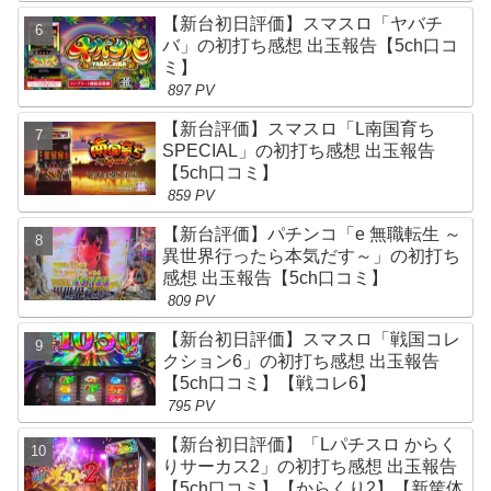
【新台初日評価】スマスロ「ヤバチ
バ」の初打ち感想 出玉報告【5ch口コ
ミ】
897 PV
【新台評価】スマスロ「L南国育ち
SPECIAL」の初打ち感想 出玉報告
【5ch口コミ】
859 PV
【新台評価】パチンコ「e 無職転生 ～
異世界行ったら本気だす～」の初打ち
感想 出玉報告【5ch口コミ】
809 PV
【新台初日評価】スマスロ「戦国コレ
クション6」の初打ち感想 出玉報告
【5ch口コミ】【戦コレ6】
795 PV
【新台初日評価】「Lパチスロ からく
りサーカス2」の初打ち感想 出玉報告
【5ch口コミ】【からくり2】【新筐体