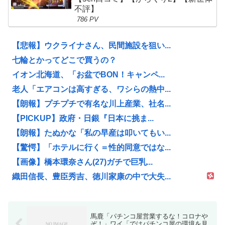
不評】
786 PV
【悲報】ウクライナさん、民間施設を狙い...
七輪とかってどこで買うの？
イオン北海道、「お盆でBON！キャンペ...
老人「エアコンは高すぎる、ワシらの熱中...
【朗報】プチプチで有名な川上産業、社名...
【PICKUP】政府・日銀『日本に挑ま...
【朗報】たぬかな「私の早産は叩いてもい...
【驚愕】「ホテルに行く＝性的同意ではな...
【画像】橋本環奈さん(27)ガチで巨乳...
織田信長、豊臣秀吉、徳川家康の中で大失...
馬鹿「パチンコ屋営業するな！コロナや
ぞ！」ワイ「ではパチンコ屋の環境を見