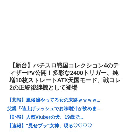
【新台】パチスロ戦国コレクション4のテ
ィザーPV公開！多彩な2400トリガー、純
増10枚ストレートAT☓天国モード、戦コレ
2の正統後継機として登場
【悲報】風俗嬢やってる女の末路ｗｗｗｗ...
父親「値上げラッシュでお味噌汁が飲めま...
【訃報】人気Vtuberの犬、19歳で...
【速報】"見せブラ"女神、現る♡♡♡♡