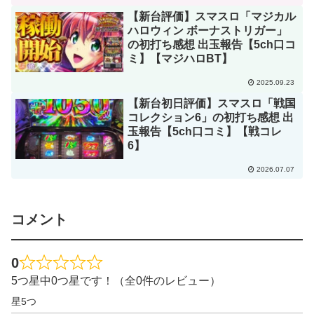
【新台評価】スマスロ「マジカル
ハロウィン ボーナストリガー」
の初打ち感想 出玉報告【5ch口コ
ミ】【マジハロBT】
2025.09.23
【新台初日評価】スマスロ「戦国
コレクション6」の初打ち感想 出
玉報告【5ch口コミ】【戦コレ
6】
2026.07.07
コメント
0
5つ星中0つ星です！（全0件のレビュー）
星5つ