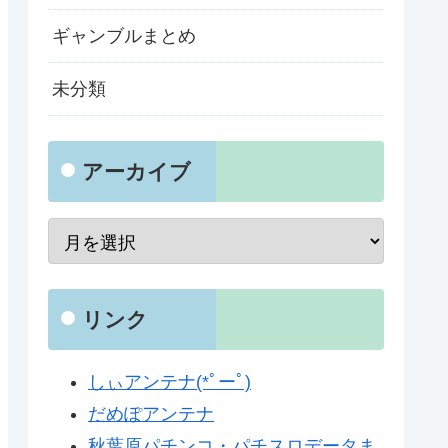
ギャンブルまとめ
未分類
アーカイブ
リンク
しぃアンテナ(*ﾟーﾟ)
だめぽアンテナ
秋葉原パチンコ・パチスロデータま