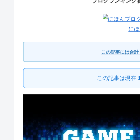
ブログランキング
にほ
この記事には合計 
この記事は現在