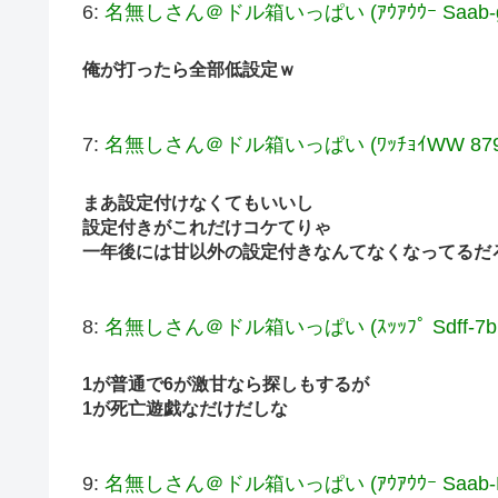
6:
名無しさん＠ドル箱いっぱい (ｱｳｱｳｳｰ Saab-g
俺が打ったら全部低設定ｗ
7:
名無しさん＠ドル箱いっぱい (ﾜｯﾁｮｲWW 879c
まあ設定付けなくてもいいし
設定付きがこれだけコケてりゃ
一年後には甘以外の設定付きなんてなくなってるだ
8:
名無しさん＠ドル箱いっぱい (ｽｯｯﾌﾟ Sdff-7b
1が普通で6が激甘なら探しもするが
1が死亡遊戯なだけだしな
9:
名無しさん＠ドル箱いっぱい (ｱｳｱｳｳｰ Saab-N