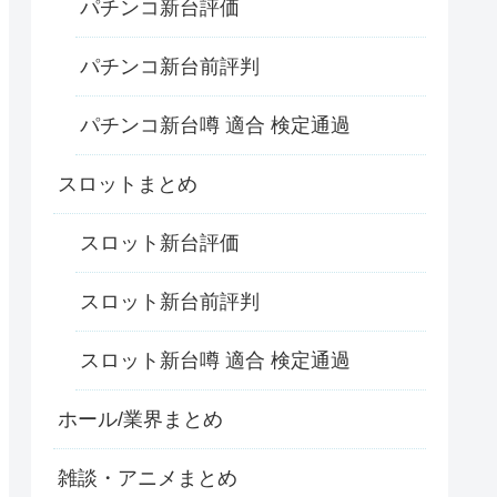
パチンコ新台評価
パチンコ新台前評判
パチンコ新台噂 適合 検定通過
スロットまとめ
スロット新台評価
スロット新台前評判
スロット新台噂 適合 検定通過
ホール/業界まとめ
雑談・アニメまとめ