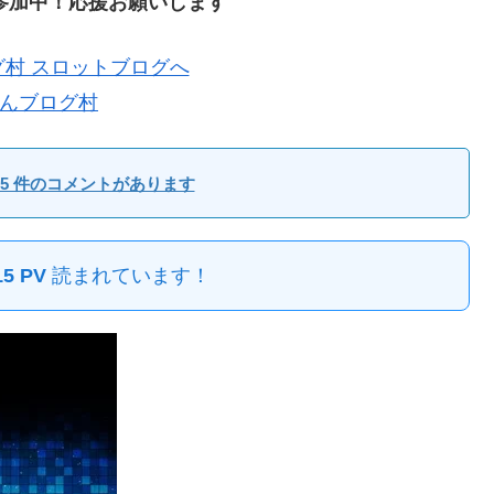
参加中！応援お願いします
んブログ村
5 件のコメントがあります
15 PV
読まれています！