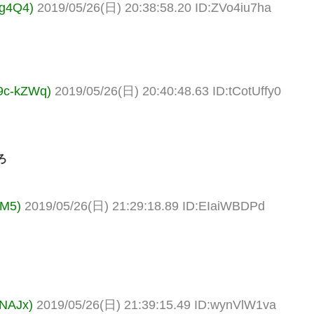
4Q4)
2019/05/26(日) 20:38:58.20 ID:ZVo4iu7ha
-kZWq)
2019/05/26(日) 20:40:48.63 ID:tCotUffy0
ろ
M5)
2019/05/26(日) 21:29:18.89 ID:EIaiWBDPd
AJx)
2019/05/26(日) 21:39:15.49 ID:wynVlW1va