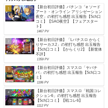
【新台初日評価】パチンコ「e ソード
アート・オンライン アリシゼーション
夜空」の初打ち感想 出玉報告【5ch口
コミ】【SAO夜空】【フェアスター
ト】
1467 PV
【新台初日評価】「Lパチスロ からく
りサーカス2」の初打ち感想 出玉報告
【5ch口コミ】【からくり2】【新筐体
不評】
1359 PV
【新台初日評価】スマスロ「ヤバチ
バ」の初打ち感想 出玉報告【5ch口コ
ミ】
1186 PV
【新台初日評価】スマスロ「戦国コレ
クション6」の初打ち感想 出玉報告
【5ch口コミ】【戦コレ6】
1112 PV