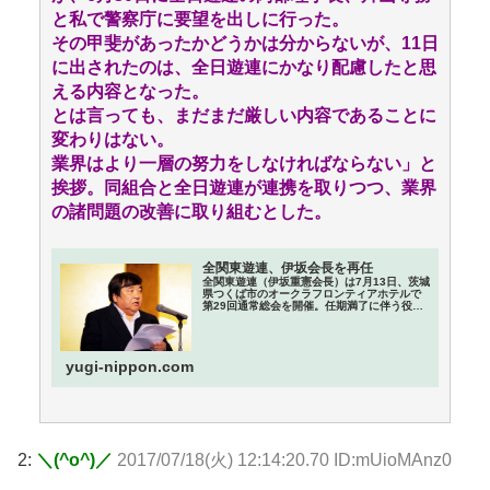
と私で警察庁に要望を出しに行った。
その甲斐があったかどうかは分からないが、11日
に出されたのは、全日遊連にかなり配慮したと思
える内容となった。
とは言っても、まだまだ厳しい内容であることに
変わりはない。
業界はより一層の努力をしなければならない」と
挨拶。同組合と全日遊連が連携を取りつつ、業界
の諸問題の改善に取り組むとした。
全関東遊連、伊坂会長を再任
全関東遊連（伊坂重憲会長）は7月13日、茨城
県つくば市のオークラフロンティアホテルで
第29回通常総会を開催。任期満了に伴う役員
改選の結果、伊坂重憲会長の再任を決めた。
冒頭、伊坂会長は「警察庁から規則
yugi-nippon.com
2:
＼(^o^)／
2017/07/18(火) 12:14:20.70 ID:mUioMAnz0