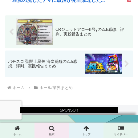
「左派の流したデマに政治が完全敗北した...
CRジェットアローII号γの2ch感想、評
判、実践報告まとめ
パチスロ 聖闘士星矢 海皇覚醒の2ch感
想、評判、実践報告まとめ
ホーム
ホール/業界まとめ
SPONSOR
© 2017 パチスロログ.
ホーム
検索
トップ
サイドバー