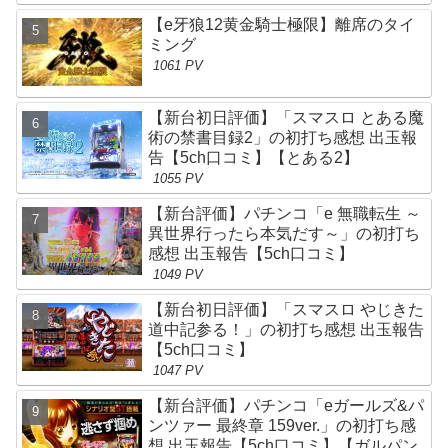
【e牙狼12黄金騎士極限】離席のタイ
ミング
1061 PV
【新台初日評価】「スマスロ とある魔
術の禁書目録2」の初打ち感想 出玉報
告【5ch口コミ】【とある2】
1055 PV
【新台評価】パチンコ「e 無職転生 ～
異世界行ったら本気だす～」の初打ち
感想 出玉報告【5ch口コミ】
1049 PV
【新台初日評価】「スマスロ やじきた
道中記参る！」の初打ち感想 出玉報告
【5ch口コミ】
1047 PV
【新台評価】パチンコ「eガールズ&パ
ンツァー 最終章 159ver.」の初打ち感
想 出玉報告【5ch口コミ】【ガルパン