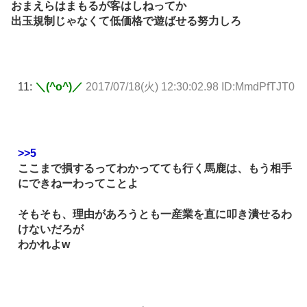
おまえらはまもるが客はしねってか
出玉規制じゃなくて低価格で遊ばせる努力しろ
11:
＼(^o^)／
2017/07/18(火) 12:30:02.98 ID:MmdPfTJT0
>>5
ここまで損するってわかってても行く馬鹿は、もう相手
にできねーわってことよ
そもそも、理由があろうとも一産業を直に叩き潰せるわ
けないだろが
わかれよw