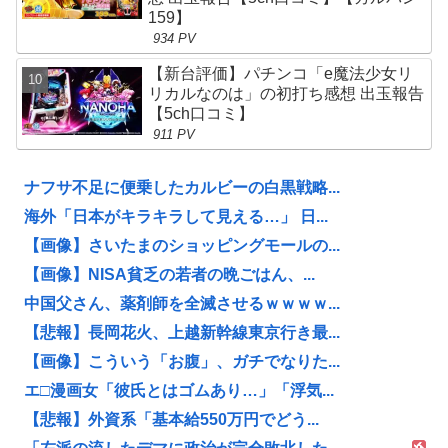
159】
934 PV
【新台評価】パチンコ「e魔法少女リ
リカルなのは」の初打ち感想 出玉報告
【5ch口コミ】
911 PV
ナフサ不足に便乗したカルビーの白黒戦略...
海外「日本がキラキラして見える…」 日...
【画像】さいたまのショッピングモールの...
【画像】NISA貧乏の若者の晩ごはん、...
中国父さん、薬剤師を全滅させるｗｗｗｗ...
【悲報】長岡花火、上越新幹線東京行き最...
【画像】こういう「お腹」、ガチでなりた...
エ□漫画女「彼氏とはゴムあり…」「浮気...
【悲報】外資系「基本給550万円でどう...