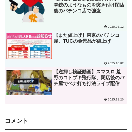
拳銃のようなものを突き付け閉店
後のパチンコ店で強盗
2025.08.12
【また値上げ】東京のパチンコ
屋、TUCの金景品が値上げ
2025.10.02
【逆押し検証動画】スマスロ 荒
野のコトブキ飛行隊、閉店後のパ
チ屋でペナ打ち打法ライブ配信
2025.11.20
コメント