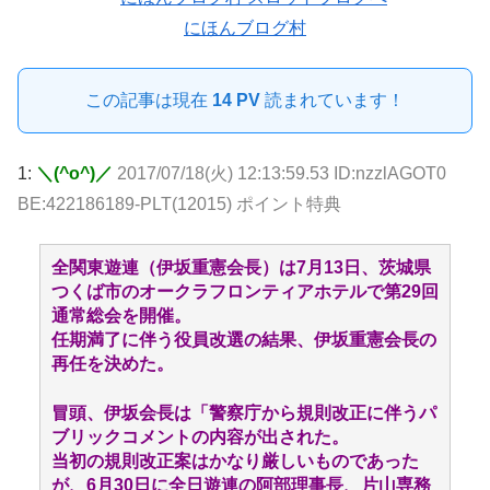
にほんブログ村
この記事は現在
14 PV
読まれています！
1:
＼(^o^)／
2017/07/18(火) 12:13:59.53 ID:nzzlAGOT0
BE:422186189-PLT(12015) ポイント特典
全関東遊連（伊坂重憲会長）は7月13日、茨城県
つくば市のオークラフロンティアホテルで第29回
通常総会を開催。
任期満了に伴う役員改選の結果、伊坂重憲会長の
再任を決めた。
冒頭、伊坂会長は「警察庁から規則改正に伴うパ
ブリックコメントの内容が出された。
当初の規則改正案はかなり厳しいものであった
が、6月30日に全日遊連の阿部理事長、片山専務