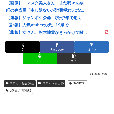
【画像】「マスク美人さん、また我々を欺...
町の弁当屋「申し訳ないが消費税1%にな...
【速報】ジャンポケ斎藤、求刑7年で逝く...
【訃報】人気Vtuberの犬、19歳で...
【悲報】女さん、熊本地震がきっかけで離...
X
Facebook
はてブ
LINE
コピー
2026.02.04
スロット新台評価
スロットまとめ
SANKYO
L炎炎ノ消防隊2