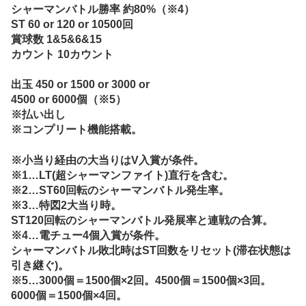
シャーマンバトル勝率 約80%（※4）
ST 60 or 120 or 10500回
賞球数 1&5&6&15
カウント 10カウント
出玉 450 or 1500 or 3000 or
4500 or 6000個（※5）
※払い出し
※コンプリート機能搭載。
※小当り経由の大当りはV入賞が条件。
※1…LT(超シャーマンファイト)直行を含む。
※2…ST60回転のシャーマンバトル発生率。
※3…特図2大当り時。
ST120回転のシャーマンバトル発展率と連戦の合算。
※4…電チュー4個入賞が条件。
シャーマンバトル敗北時はST回数をリセット(滞在状態は
引き継ぐ)。
※5…3000個＝1500個×2回。4500個＝1500個×3回。
6000個＝1500個×4回。