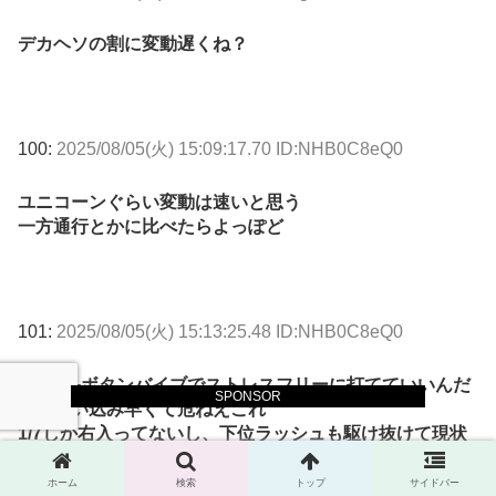
デカヘソの割に変動遅くね？
100:
2025/08/05(火) 15:09:17.70 ID:NHB0C8eQ0
ユニコーンぐらい変動は速いと思う
一方通行とかに比べたらよっぽど
101:
2025/08/05(火) 15:13:25.48 ID:NHB0C8eQ0
虹バレ+ボタンバイブでストレスフリーに打てていいんだ
SPONSOR
けど吸い込み早くて危ねえこれ
1/7しか右入ってないし、下位ラッシュも駆け抜けて現状
何もやれてねぇ
ホーム
検索
トップ
サイドバー