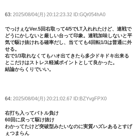
63:
2025/08/04(月) 20:12:23.32 ID:GQr054hA0
でっけぇなVer.5回右取って4/5でLT入れれたけど、連戦で
どうにかしないと厳しい台って印象。連戦加味しないと平
気で駆け抜けれる確率だし、当てても4回転1/3は普通に外
せる。
右で1/3取れなくてもハオ出てきたら多少ドキドキ出来る
とこだけはストレス軽減ポイントとして良かった。
結論からくりでいい。
64:
2025/08/04(月) 20:21:02.67 ID:BZYvgFPX0
右打ち入ってバトル負け
60回に戻って駆け抜け
わかってたけど突破型みたいなのに実質ハズレあるとすげ
ぇつまらん