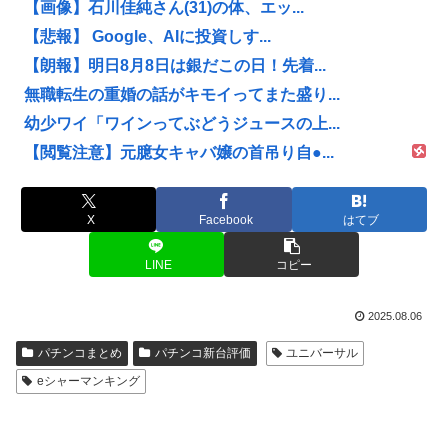
【画像】石川佳純さん(31)の体、エッ...
【悲報】 Google、AIに投資しす...
【朗報】明日8月8日は銀だこの日！先着...
無職転生の重婚の話がキモイってまた盛り...
幼少ワイ「ワインってぶどうジュースの上...
【閲覧注意】元臆女キャバ嬢の首吊り自●...
X
Facebook
はてブ
LINE
コピー
2025.08.06
パチンコまとめ
パチンコ新台評価
ユニバーサル
eシャーマンキング