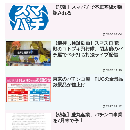
【悲報】スマパチで不正基板が確
認される
2026.07.04
【逆押し検証動画】スマスロ 荒
野のコトブキ飛行隊、閉店後のパ
チ屋でペナ打ち打法ライブ配信
2025.11.20
東京のパチンコ屋、TUCの金景品
銀景品が値上げ
2025.09.12
【悲報】豊丸産業、パチンコ事業
を7月末で停止