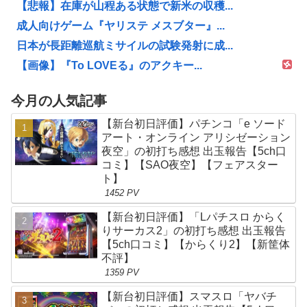
【悲報】在庫が山程ある状態で新米の収穫...
成人向けゲーム『ヤリステ メスブター』...
日本が長距離巡航ミサイルの試験発射に成...
【画像】『To LOVEる』のアクキー...
今月の人気記事
【新台初日評価】パチンコ「e ソード
アート・オンライン アリシゼーション
夜空」の初打ち感想 出玉報告【5ch口
コミ】【SAO夜空】【フェアスター
ト】
1452 PV
【新台初日評価】「Lパチスロ からく
りサーカス2」の初打ち感想 出玉報告
【5ch口コミ】【からくり2】【新筐体
不評】
1359 PV
【新台初日評価】スマスロ「ヤバチ