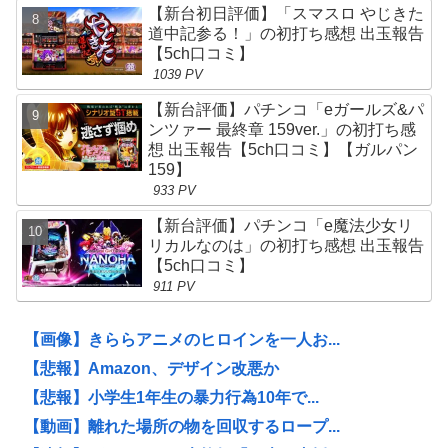
【新台初日評価】「スマスロ やじきた
道中記参る！」の初打ち感想 出玉報告
【5ch口コミ】
1039 PV
【新台評価】パチンコ「eガールズ&パ
ンツァー 最終章 159ver.」の初打ち感
想 出玉報告【5ch口コミ】【ガルパン
159】
933 PV
【新台評価】パチンコ「e魔法少女リ
リカルなのは」の初打ち感想 出玉報告
【5ch口コミ】
911 PV
【画像】きららアニメのヒロインを一人お...
【悲報】Amazon、デザイン改悪か
【悲報】小学生1年生の暴力行為10年で...
【動画】離れた場所の物を回収するロープ...