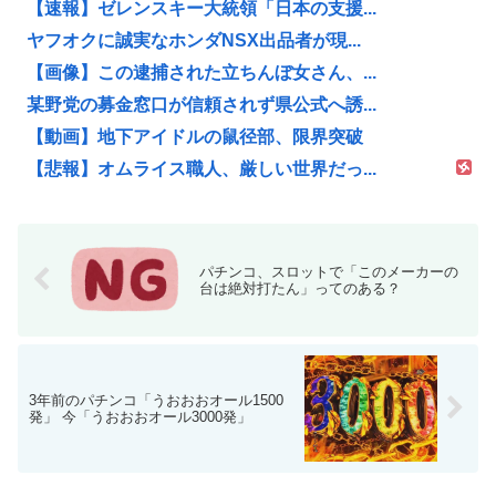
【速報】ゼレンスキー大統領「日本の支援...
ヤフオクに誠実なホンダNSX出品者が現...
【画像】この逮捕された立ちんぼ女さん、...
某野党の募金窓口が信頼されず県公式へ誘...
【動画】地下アイドルの鼠径部、限界突破
【悲報】オムライス職人、厳しい世界だっ...
パチンコ、スロットで「このメーカーの
台は絶対打たん」ってのある？
3年前のパチンコ「うおおおオール1500
発」 今「うおおおオール3000発」