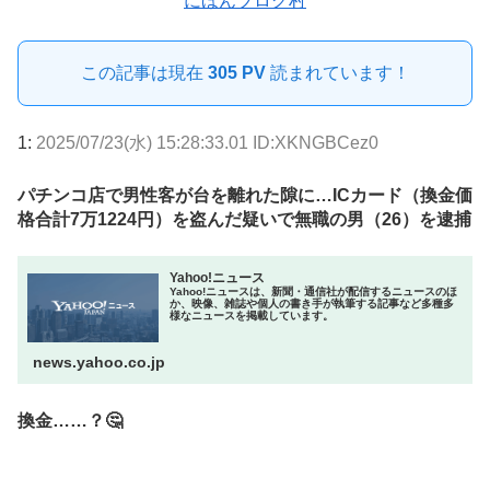
にほんブログ村
この記事は現在
305 PV
読まれています！
1:
2025/07/23(水) 15:28:33.01 ID:XKNGBCez0
パチンコ店で男性客が台を離れた隙に…ICカード（換金価
格合計7万1224円）を盗んだ疑いで無職の男（26）を逮捕
Yahoo!ニュース
Yahoo!ニュースは、新聞・通信社が配信するニュースのほ
か、映像、雑誌や個人の書き手が執筆する記事など多種多
様なニュースを掲載しています。
news.yahoo.co.jp
換金……？🤔