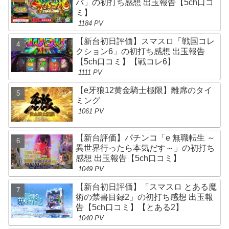
バ」の初打ち感想 出玉報告【5ch口コ
ミ】
1184 PV
【新台初日評価】スマスロ「戦国コレ
クション6」の初打ち感想 出玉報告
【5ch口コミ】【戦コレ6】
1111 PV
【e牙狼12黄金騎士極限】離席のタイ
ミング
1061 PV
【新台評価】パチンコ「e 無職転生 ～
異世界行ったら本気だす～」の初打ち
感想 出玉報告【5ch口コミ】
1049 PV
【新台初日評価】「スマスロ とある魔
術の禁書目録2」の初打ち感想 出玉報
告【5ch口コミ】【とある2】
1040 PV