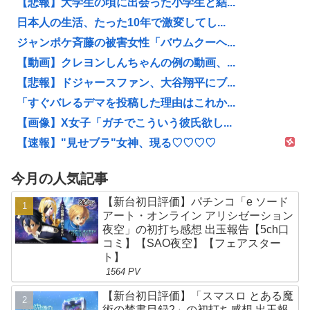
【悲報】大学生の頃に出会った小学生と結...
日本人の生活、たった10年で激変してし...
ジャンポケ斉藤の被害女性「バウムクーヘ...
【動画】クレヨンしんちゃんの例の動画、...
【悲報】ドジャースファン、大谷翔平にブ...
「すぐバレるデマを投稿した理由はこれか...
【画像】X女子「ガチでこういう彼氏欲し...
【速報】"見せブラ"女神、現る♡♡♡♡
今月の人気記事
【新台初日評価】パチンコ「e ソード
アート・オンライン アリシゼーション
夜空」の初打ち感想 出玉報告【5ch口
コミ】【SAO夜空】【フェアスター
ト】
1564 PV
【新台初日評価】「スマスロ とある魔
術の禁書目録2」の初打ち感想 出玉報