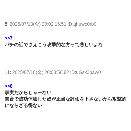
8:
2025/07/18(金) 20:02:16.51 ID:qhuwc0rb0
>>7
パチの話でさえこう攻撃的な方って悲しいよな
11:
2025/07/18(金) 20:03:56.82 ID:uGsx3paw0
>>8
事実だからしゃーない
糞台で成功体験した奴が正当な評価を下さないから攻撃的
にならざる得ない