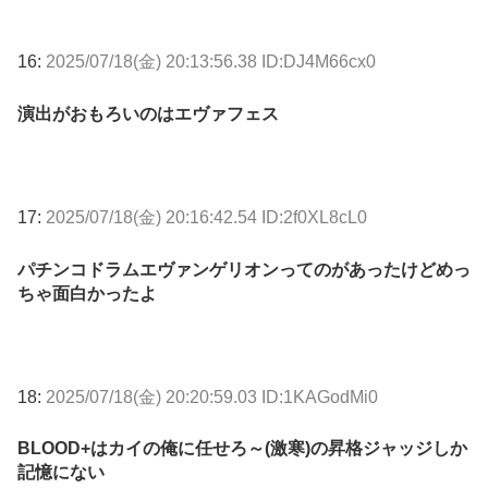
16:
2025/07/18(金) 20:13:56.38 ID:DJ4M66cx0
演出がおもろいのはエヴァフェス
17:
2025/07/18(金) 20:16:42.54 ID:2f0XL8cL0
パチンコドラムエヴァンゲリオンってのがあったけどめっ
ちゃ面白かったよ
18:
2025/07/18(金) 20:20:59.03 ID:1KAGodMi0
BLOOD+はカイの俺に任せろ～(激寒)の昇格ジャッジしか
記憶にない