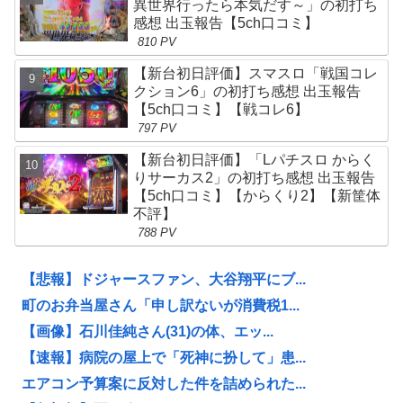
異世界行ったら本気だす～」の初打ち
感想 出玉報告【5ch口コミ】
810 PV
【新台初日評価】スマスロ「戦国コレ
クション6」の初打ち感想 出玉報告
【5ch口コミ】【戦コレ6】
797 PV
【新台初日評価】「Lパチスロ からく
りサーカス2」の初打ち感想 出玉報告
【5ch口コミ】【からくり2】【新筐体
不評】
788 PV
【悲報】ドジャースファン、大谷翔平にブ...
町のお弁当屋さん「申し訳ないが消費税1...
【画像】石川佳純さん(31)の体、エッ...
【速報】病院の屋上で「死神に扮して」患...
エアコン予算案に反対した件を詰められた...