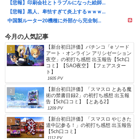
【悲報】印刷会社とトラブルになった絵師...
【悲報】黒人、卑怯すぎて炎上するｗｗｗ...
中国製ルーター20機種に外部から完全制...
今月の人気記事
【新台初日評価】パチンコ「e ソード
アート・オンライン アリシゼーション
夜空」の初打ち感想 出玉報告【5ch口
コミ】【SAO夜空】【フェアスター
ト】
1605 PV
【新台初日評価】「スマスロ とある魔
術の禁書目録2」の初打ち感想 出玉報
告【5ch口コミ】【とある2】
1209 PV
【新台初日評価】「スマスロ やじきた
道中記参る！」の初打ち感想 出玉報告
【5ch口コミ】
1112 PV