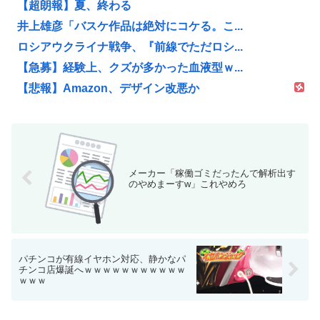
【超朗報】夏、終わる
井上雄彦「バスケ作品は絶対にコケる。こ...
ロシアウクライナ戦争、『前線でただロシ...
【急募】経験上、クズが多かった血液型ｗ...
【悲報】Amazon、デザイン改悪か
メーカー「稼働ゴミだったんで解析出す
のやめまーすw」これやめろ
パチンコが有線イヤホン対応、静かなパ
チンコ店爆誕へｗｗｗｗｗｗｗｗｗｗｗ
ｗｗｗ