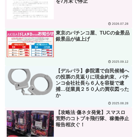
を7月末で停止
2026.07.28
東京のパチンコ屋、TUCの金景品
銀景品が値上げ
2025.09.12
【デルパラ】参院選で自民候補へ
の投票の見返りに現金約束、パチ
ンコ会社社長ら６人を容疑で逮
捕…従業員２５０人の買収図った
か
2025.08.28
【攻略法 傷ネタ発覚】スマスロ
荒野のコトブキ飛行隊、稼働停止
報告相次ぐ！