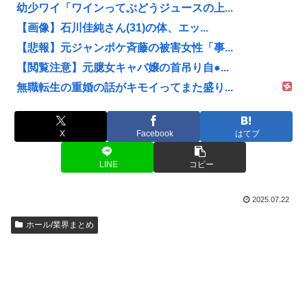
幼少ワイ「ワインってぶどうジュースの上...
【画像】石川佳純さん(31)の体、エッ...
【悲報】元ジャンポケ斉藤の被害女性「事...
【閲覧注意】元臆女キャバ嬢の首吊り自●...
無職転生の重婚の話がキモイってまた盛り...
X
Facebook
はてブ
LINE
コピー
2025.07.22
ホール/業界まとめ