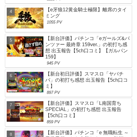
【e牙狼12黄金騎士極限】離席のタイ
ミング
1055 PV
【新台評価】パチンコ「eガールズ&パ
ンツァー 最終章 159ver.」の初打ち感
想 出玉報告【5ch口コミ】【ガルパン
159】
945 PV
【新台初日評価】スマスロ「ヤバチ
バ」の初打ち感想 出玉報告【5ch口コ
ミ】
897 PV
【新台評価】スマスロ「L南国育ち
SPECIAL」の初打ち感想 出玉報告
【5ch口コミ】
859 PV
【新台評価】パチンコ「e 無職転生 ～