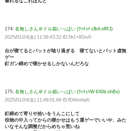
暴れるなこれほんと
174:
名無しさん＠ドル箱いっぱい (ﾜｯﾁｮｲ cfb4-nfRJ)
2025/01/24(金) 11:36:43.31 ID:5k1+8Grv0
台が寝てるとバットが唸り過ぎる 寝てないとバット虚無
ゲー
釘ガン締めで寝かせるしかないんだろな
175:
名無しさん＠ドル箱いっぱい (ﾜｯﾁｮｲW 630b-zhBx)
2025/01/24(金) 11:49:01.66 ID:fDt4xxhp0
釘締めて寄りや拾いをうんこにして
役物の中入ってからの寝かせはもう運ゲーでいいや、みた
いなそんな調整だからめちゃ荒いね