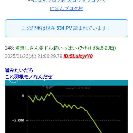
にほんブログ村
この記事は現在
534 PV
読まれています！
148:
名無しさん＠ドル箱いっぱい (ﾜｯﾁｮｲ d3a6-2JEj)
2025/01/23(木) 21:06:29.79
ID:5LuIcyrY0
嘘みたいだろ
これ羽根モノなんだぜ