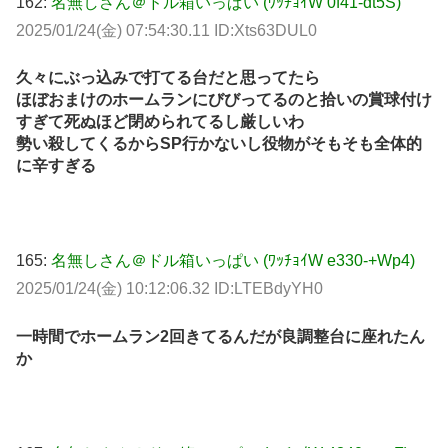
162:
名無しさん＠ドル箱いっぱい (ﾜｯﾁｮｲW 0f41-dt5S)
2025/01/24(金) 07:54:30.11 ID:Xts63DUL0
久々にぶっ込みで打てる台だと思ってたら
ほぼおまけのホームランにびびってるのと拾いの賞球付け
すぎて死ぬほど閉められてるし厳しいわ
勢い殺してくるからSP行かないし役物がそもそも全体的
に辛すぎる
165:
名無しさん＠ドル箱いっぱい (ﾜｯﾁｮｲW e330-+Wp4)
2025/01/24(金) 10:12:06.32 ID:LTEBdyYH0
一時間でホームラン2回きてるんだが良調整台に座れたん
か