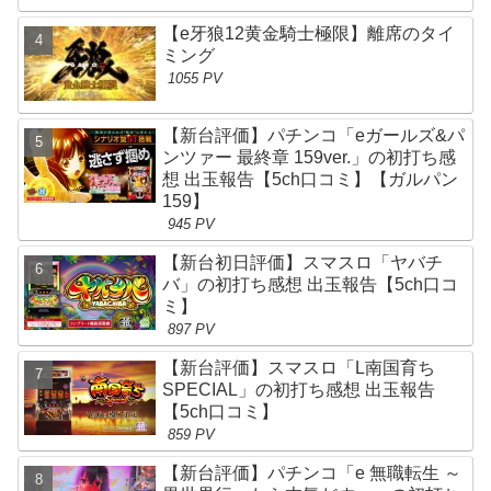
【e牙狼12黄金騎士極限】離席のタイ
ミング
1055 PV
【新台評価】パチンコ「eガールズ&パ
ンツァー 最終章 159ver.」の初打ち感
想 出玉報告【5ch口コミ】【ガルパン
159】
945 PV
【新台初日評価】スマスロ「ヤバチ
バ」の初打ち感想 出玉報告【5ch口コ
ミ】
897 PV
【新台評価】スマスロ「L南国育ち
SPECIAL」の初打ち感想 出玉報告
【5ch口コミ】
859 PV
【新台評価】パチンコ「e 無職転生 ～