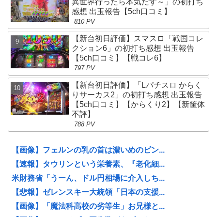
異世界行ったら本気だす～」の初打ち
感想 出玉報告【5ch口コミ】
810 PV
【新台初日評価】スマスロ「戦国コレ
クション6」の初打ち感想 出玉報告
【5ch口コミ】【戦コレ6】
797 PV
【新台初日評価】「Lパチスロ からく
りサーカス2」の初打ち感想 出玉報告
【5ch口コミ】【からくり2】【新筐体
不評】
788 PV
【画像】フェルンの乳の首は濃いめのピン...
【速報】タウリンという栄養素、『老化細...
米財務省「うーん、ドル円相場に介入しち...
【悲報】ゼレンスキー大統領「日本の支援...
【画像】「魔法科高校の劣等生」お兄様と...