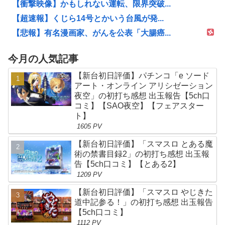
【衝撃映像】かもしれない運転、限界突破...
【超速報】くじら14号とかいう台風が発...
【悲報】有名漫画家、がんを公表「大腸癌...
今月の人気記事
【新台初日評価】パチンコ「e ソード
アート・オンライン アリシゼーション
夜空」の初打ち感想 出玉報告【5ch口
コミ】【SAO夜空】【フェアスター
ト】
1605 PV
【新台初日評価】「スマスロ とある魔
術の禁書目録2」の初打ち感想 出玉報
告【5ch口コミ】【とある2】
1209 PV
【新台初日評価】「スマスロ やじきた
道中記参る！」の初打ち感想 出玉報告
【5ch口コミ】
1112 PV