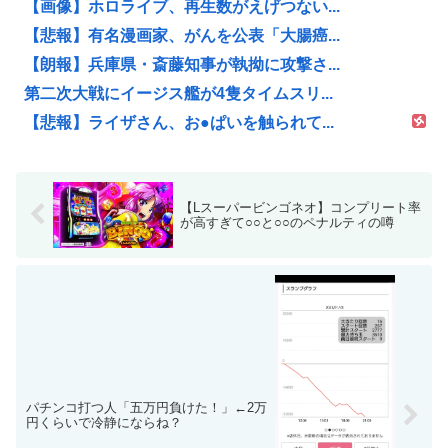
【画像】ホロライブ、再生数がえげつない...
【悲報】有名漫画家、がんを公表「大腸癌...
【朗報】兵庫県・斎藤知事が執拗に攻撃さ...
第二次大戦にイージス艦が4隻タイムスリ...
【悲報】ライザさん、お●ぱいを触られて...
【Lスーパービンゴネオ】コンプリート率
が高すぎて○○と○○のペナルティの噂
パチンコ打つ人「五万円負けた！」←2万
円くらいで冷静にならね？