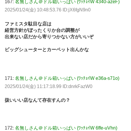
167:
名無しさん＠ドル箱いっぱい (ﾜｯﾁｮｲW 4340-azeF)
2025/01/24(金) 10:48:53.76 ID:jX6fgN9n0
ファミスタ駄目な店は
経営方針がぼったくりか台の調整が
出来ない店だから寄りつかない方がいいぞ
ビッグシューターとカーペット出んかな
171:
名無しさん＠ドル箱いっぱい (ﾜｯﾁｮｲW e36a-s71o)
2025/01/24(金) 11:17:18.99 ID:dnrkFazW0
扱いいい店なんて存在すんの？
172:
名無しさん＠ドル箱いっぱい (ﾜｯﾁｮｲW 6ffe-uVhn)