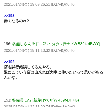
2025/01/24(金) 19:09:26.51 ID:t7vIQK0H0
>>193
赤くなるのw？
196:
名無しさん＠ドル箱いっぱい (ﾜｯﾁｮｲW 5394-dBWY)
2025/01/24(金) 19:11:13.32 ID:t7vIQK0H0
>>192
店も試行錯誤してるんやろ。
逆にこういう店は出来れば大事に使いたいって思いがある
んかな。
151:
警備員[Lv.2][新芽] (ﾜｯﾁｮｲW 439f-DH+G)
2025/01/23(木) 22:36:20.74 ID:8gp1M2pt0