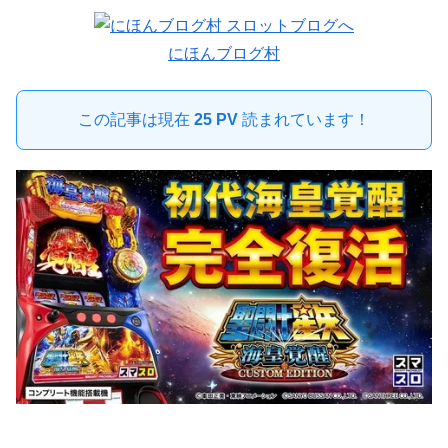
にほんブログ村
この記事は現在
25 PV
読まれています！