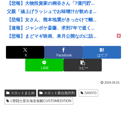
【悲報】大物投資家の桐谷さん「7億円貯...
父親「値上げラッシュでお味噌汁が飲めま...
【悲報】女さん、熊本地震がきっかけで離...
【速報】ジャンポケ斎藤、求刑7年で逝く...
【悲報】まどマギ映画、来月公開なのに話...
X
Facebook
はてブ
LINE
コピー
2024.04.01
スロットまとめ
スロット新台前評判
SANYO
L聖闘士星矢海皇覚醒CUSTOMEDITION