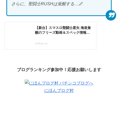
さらに、聖闘士RUSHは覚醒する…🌌
ブログランキング参加中！応援お願いします
にほんブログ村