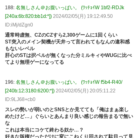
188:
名無しさん＠お腹いっぱい。 (ﾜｯﾁｮｲW 1bf2-RDJk
[240a:6b:820:bb1d:*])
2024/02/05(月) 19:12:49.50
ID:iMj/dZgn0
通常時虚無、CZのCZすら2,300ゲームに1回くらい
ST突入のメイン契機が天井って言われてもなんの違和感
もないレベル
肝心のSTは択ベルが無くなった分ミルキィやWUGに比べ
てより無理ゲーになってる
196:
名無しさん＠お腹いっぱい。 (ﾜｯﾁｮｲW f5b4-R40/
[240b:12:3180:6200:*])
2024/02/05(月) 20:05:11.22
ID:9LJ68+cb0
スレの勢いが弱いのとSNSとか見てても「俺はまぁ楽し
めたけど…」ぐらいとあんまり良い感じの報告まるで無い
な
これは本当にコケて終わる奴か…？
好きな版権だっただけに変にこねくり回されて駄目って見