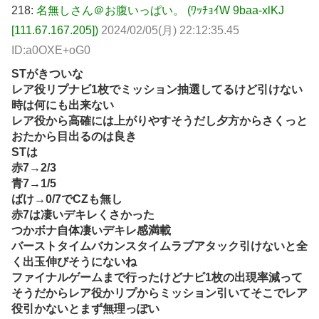
218:
名無しさん＠お腹いっぱい。 (ﾜｯﾁｮｲW 9baa-xlKJ
[111.67.167.205])
2024/02/05(月) 22:12:35.45
ID:a0OXE+oG0
STがきついな
レア役リプナビ1枚でミッション抽選してるけど引けない
時は何にも出来ない
レア役から高確には上がりやすそうだし夕方からさくっと
おたから目出るのは良き
STは
赤7→2/3
青7→1/5
ばけ→0/7でCZも無し
赤7は凄いデキレくさかった
つかボナ自体凄いデキレ感満載
バーストタイムバカンスタイムラブアタック引けないと全
く出玉伸びそうにないね
ファイナルゲームまで行ったけどナビ1枚の出現率減って
そうだからレア役かリプからミッション引いてそこでレア
役引かないとまず無理っぽい