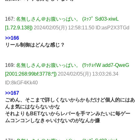
167:
名無しさん＠お腹いっぱい。 (ｽｯﾌﾟ Sd03-xiwL
[1.72.9.138])
2024/02/05(月) 12:58:11.50 ID:asP2X3TGd
>>166
リール制御はどんな感じ？
169:
名無しさん＠お腹いっぱい。 (ﾜｯﾁｮｲW add7-QweG
[2001:268:99bf:3778:*])
2024/02/05(月) 13:03:26.34
ID:8kGF4Kk40
>>167
ごめん、そこまで詳しくないからかもだけど個人的にはあ
んま気にはならないかな
それよりもBETないからレバーを手マンみたいに毎ゲー
ムコンコンしなきゃいけないのがなんか嫌