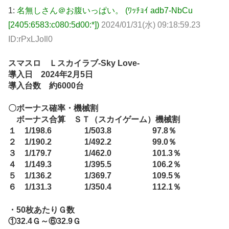
1:
名無しさん＠お腹いっぱい。 (ﾜｯﾁｮｲ adb7-NbCu
[2405:6583:c080:5d00:*])
2024/01/31(水) 09:18:59.23
ID:rPxLJoIl0
スマスロ Ｌスカイラブ-Sky Love-
導入日 2024年2月5日
導入台数 約6000台
〇ボーナス確率・機械割
ボーナス合算 ＳＴ（スカイゲーム）機械割
１ 1/198.6 1/503.8 97.8％
２ 1/190.2 1/492.2 99.0％
３ 1/179.7 1/462.0 101.3％
４ 1/149.3 1/395.5 106.2％
５ 1/136.2 1/369.7 109.5％
６ 1/131.3 1/350.4 112.1％
・50枚あたりＧ数
①32.4Ｇ～⑥32.9Ｇ