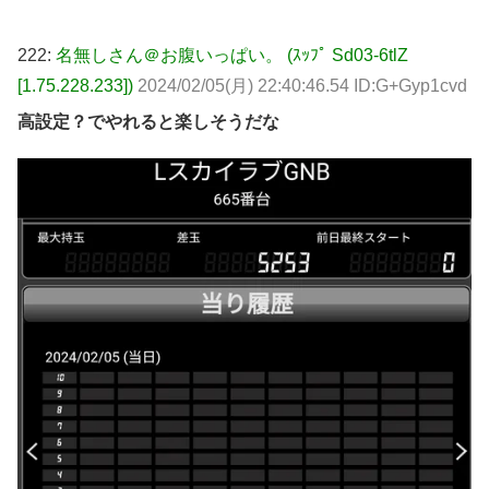
222:
名無しさん＠お腹いっぱい。 (ｽｯﾌﾟ Sd03-6tlZ
[1.75.228.233])
2024/02/05(月) 22:40:46.54 ID:G+Gyp1cvd
高設定？でやれると楽しそうだな