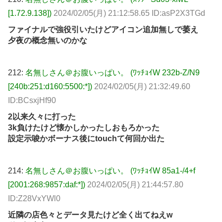
[1.72.9.138])
2024/02/05(月) 21:12:58.65 ID:asP2X3TGd
ファイナルで強役引いたけどアイコン追加無しで萎え
夕夜の概念無いのかな
212:
名無しさん＠お腹いっぱい。 (ﾜｯﾁｮｲW 232b-Z/N9
[240b:251:d160:5500:*])
2024/02/05(月) 21:32:49.60
ID:BCsxjHf90
2以来久々に打った
3k負けたけど懐かしかったしおもろかった
設定示唆かボーナス後にtouchて何回か出た
214:
名無しさん＠お腹いっぱい。 (ﾜｯﾁｮｲW 85a1-/4+f
[2001:268:9857:daf:*])
2024/02/05(月) 21:44:57.80
ID:Z28VxYWl0
近隣の店色々とデータ見たけど全く出てねえw