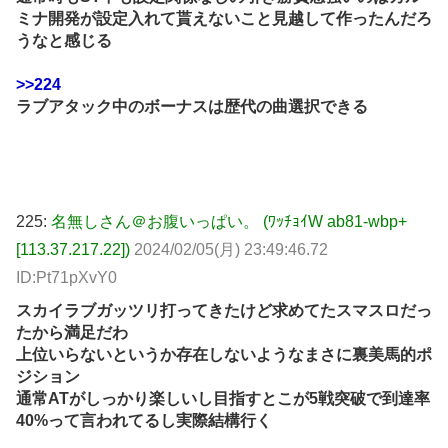
ミナ開発が設定入れて貰えないこと見越して作ったんだろ
うなと感じる
>>224
ラブアタック中のボーナスは歴代の曲選択できる
225:
名無しさん＠お腹いっぱい。 (ﾜｯﾁｮｲW ab81-wbp+
[113.37.217.22])
2024/02/05(月) 23:49:46.72
ID:Pt71pXvY0
スカイラブガッツリ打ってきたけど求めてたスマスロだっ
たから満足だわ
上位いらないというか存在しないようなまさに裏美馬的ポ
ジション
通常ATがしっかり楽しいし目指すとこが5戦突破で到達率
40%って言われてるし実際結構行く