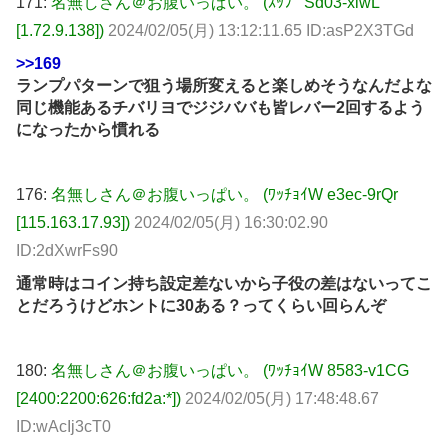
171:
名無しさん＠お腹いっぱい。 (ｽｯﾌﾟ Sd03-xiwL
[1.72.9.138])
2024/02/05(月) 13:12:11.65 ID:asP2X3TGd
>>169
ランプパターンで狙う場所変えると楽しめそうなんだよな
同じ機能あるチバリヨでジジババも皆レバー2回するよう
になったから慣れる
176:
名無しさん＠お腹いっぱい。 (ﾜｯﾁｮｲW e3ec-9rQr
[115.163.17.93])
2024/02/05(月) 16:30:02.90
ID:2dXwrFs90
通常時はコイン持ち設定差ないから子役の差はないってこ
とだろうけどホントに30ある？ってくらい回らんぞ
180:
名無しさん＠お腹いっぱい。 (ﾜｯﾁｮｲW 8583-v1CG
[2400:2200:626:fd2a:*])
2024/02/05(月) 17:48:48.67
ID:wAcIj3cT0