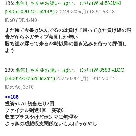
186:
名無しさん＠お腹いっぱい。 (ﾜｯﾁｮｲW ab5f-JMKI
[240b:c020:401:620f:*])
2024/02/05(月) 18:51:53.18
ID:/0YDD4sN0
まだ待て今書き込んでるのは負けて帰ってきた負け組の報
告だからネガティブ意見しか無い
勝ち組が帰って来る23時以降の書き込みを待って評価し
よう
189:
名無しさん＠お腹いっぱい。 (ﾜｯﾁｮｲW 8583-v1CG
[2400:2200:626:fd2a:*])
2024/02/05(月) 19:15:30.14
ID:wAcIj3cT0
>>186
投資5k AT初当たり7回
ファイナル到達4回 突破0
収支プラスやけどホンマに無理や
さっきの感想収支関係ないもんばっかやし