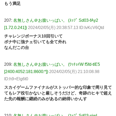
もう満足
207:
名無しさん＠お腹いっぱい。 (ｽｯﾌﾟ Sd03-fAy2
[1.72.0.241])
2024/02/05(月) 20:38:57.13 ID:IvKcV6Qtd
チャレンジボーナス10回引いて
ボナ中に強チェ引いても全て外れ
なんだこの台
209:
名無しさん＠お腹いっぱい。 (ﾜｯﾁｮｲW f5fd-tlE5
[2400:4052:181:8600:*])
2024/02/05(月) 21:10:08.98
ID:h9+Elg6t0
スカイゲームファイナルがストッパー的な印象で周り見て
てもレア役引かないと厳しそうだけど、奇跡のヒキで超え
た先の報酬に継続のみがあるの納得いかんす
210:
名無しさん＠お腹いっぱい。 (ｽｯﾌﾟ Sd03-xiwL