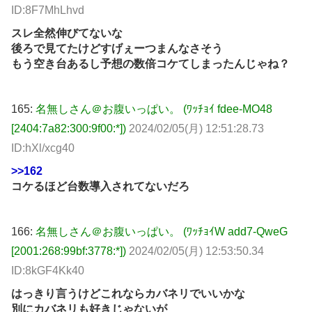
ID:8F7MhLhvd
スレ全然伸びてないな
後ろで見てたけどすげぇーつまんなさそう
もう空き台あるし予想の数倍コケてしまったんじゃね？
165:
名無しさん＠お腹いっぱい。 (ﾜｯﾁｮｲ fdee-MO48
[2404:7a82:300:9f00:*])
2024/02/05(月) 12:51:28.73
ID:hXl/xcg40
>>162
コケるほど台数導入されてないだろ
166:
名無しさん＠お腹いっぱい。 (ﾜｯﾁｮｲW add7-QweG
[2001:268:99bf:3778:*])
2024/02/05(月) 12:53:50.34
ID:8kGF4Kk40
はっきり言うけどこれならカバネリでいいかな
別にカバネリも好きじゃないが