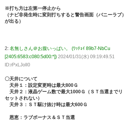
※打ち方は左第一停止から
（ナビ非発生時に変則打ちすると警告画面（バニーラブ）
が出る）
2:
名無しさん＠お腹いっぱい。 (ﾜｯﾁｮｲ 89b7-NbCu
[2405:6583:c080:5d00:*])
2024/01/31(水) 09:19:49.51
ID:rPxLJoIl0
〇天井について
天井１：設定変更時は最大800Ｇ
天井２：液晶ゲーム数で最大1000Ｇ（ＳＴ当選までリ
セットされない）
天井３：ＳＴ駆け抜け時は最大600Ｇ
恩恵：ラブボーナス＆ＳＴ当選