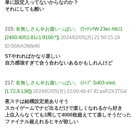
単に設定入ってないからなのか？
それにしても酷い
215:
名無しさん＠お腹いっぱい。 (ﾜｯﾁｮｲW 23ec-htU1
[2400:4051:81c1:9100:*])
2024/02/05(月) 21:50:15.19
ID:50AXOWb40
STやれればかなり楽しい
自力感強すぎて合う合わないあるかもしれんけど
217:
名無しさん＠お腹いっぱい。 (ｽｯﾌﾟ Sd03-xiwL
[1.72.9.138])
2024/02/05(月) 22:00:48.47 ID:asP2X3TGd
夜ステは結構設定差ありそう
スカイゲームでナビ出るだけで楽しくなれるから好き
上位入らなくても3周して4000枚超えてて楽しそうだった
ファイナル超えれるヒキが欲しい