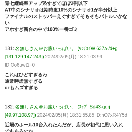
青七継続率アップ渋すぎてほぼ2割以下
AT中のシナリオは期待度10%のシナリオ1が半分以上
ファイナルのストッパーえぐすぎてそもそもバトルいかな
い
アホすぎ新台の中で100%一番ゴミ
181:
名無しさん＠お腹いっぱい。 (ﾜｯﾁｮｲW 637a-/d+g
[131.129.147.243])
2024/02/05(月) 18:21:03.99
ID:Oo6uwt1+0
これはひどすぎるわ
通常時虚無すぎる
czもムズすぎる
182:
名無しさん＠お腹いっぱい。 (ｽｯﾌﾟ Sd43-qdrj
[49.97.108.97])
2024/02/05(月) 18:31:55.85 ID:hO7xR4Y5d
近場のホール10台入れたんだが、店長が初代に思い入れ
でもあるのか