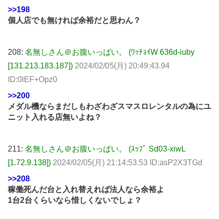
>>198
個人店でも無ければ余裕だと思わん？
208:
名無しさん＠お腹いっぱい。 (ﾜｯﾁｮｲW 636d-iuby
[131.213.183.187])
2024/02/05(月) 20:49:43.94
ID:0lEF+Opz0
>>200
メダル機ならまだしもわざわざスマスロレンタルの為にユ
ニット入れる店無いよね？
211:
名無しさん＠お腹いっぱい。 (ｽｯﾌﾟ Sd03-xiwL
[1.72.9.138])
2024/02/05(月) 21:14:53.53 ID:asP2X3TGd
>>208
稼働死んだ台と入れ替えれば法人なら余裕よ
1台2台くらいなら惜しくないでしょ？