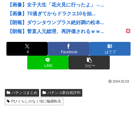
【画像】女子大生「花火見に行ったよ」→...
【画像】70過ぎてからドラクエ10を始...
【朗報】ダウンタウンプラス絶好調の松本...
【朗報】菅直人元総理、再評価されるｗｗ...
X
Facebook
はてブ
LINE
コピー
2024.02.03
パチンコまとめ
パチンコ新台前評判
Pひぐらしのなく頃に輪廻転生