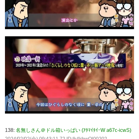
138:
名無しさん＠ドル箱いっぱい (ｱﾀﾏｲﾀｲｰW a67c-icwS)
2024/02/02(金) 09:43:11.72 ID:Ik4kbwOl00202