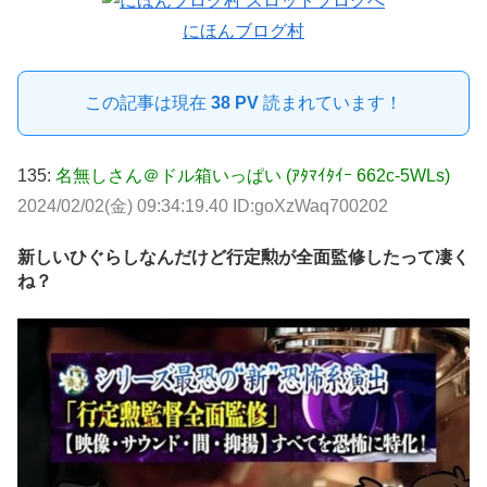
にほんブログ村
この記事は現在
38 PV
読まれています！
135:
名無しさん＠ドル箱いっぱい (ｱﾀﾏｲﾀｲｰ 662c-5WLs)
2024/02/02(金) 09:34:19.40 ID:goXzWaq700202
新しいひぐらしなんだけど行定勲が全面監修したって凄く
ね？