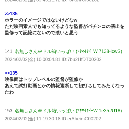
>>135
ホラーのイメージではないけどなw
ただ映画素人でも知ってるような監督がパチンコの演出を
監修って記憶にないので凄いと思う
141:
名無しさん＠ドル箱いっぱい (ｱﾀﾏｲﾀｲｰW 7138-icwS)
2024/02/02(金) 10:00:04.81 ID:7bu2HfDT00202
>>135
映像面はトップレベルの監督が監修か
あえて試打動画とかの情報遮断して初打ちしてみたくなっ
たわ
153:
名無しさん＠ドル箱いっぱい (ｱﾀﾏｲﾀｲｰW 1e35-/U18)
2024/02/02(金) 11:19:30.18 ID:erAheimC00202