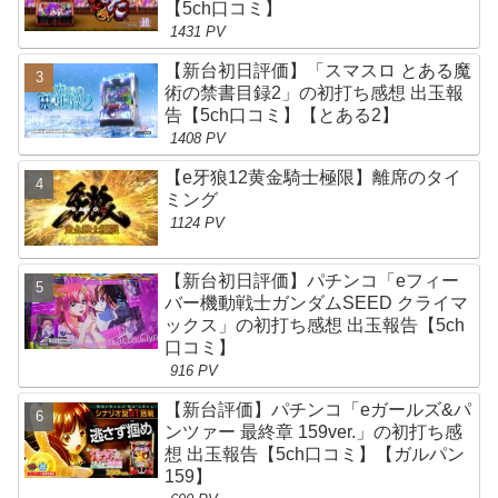
【5ch口コミ】
1431 PV
【新台初日評価】「スマスロ とある魔
術の禁書目録2」の初打ち感想 出玉報
告【5ch口コミ】【とある2】
1408 PV
【e牙狼12黄金騎士極限】離席のタイ
ミング
1124 PV
【新台初日評価】パチンコ「eフィー
バー機動戦士ガンダムSEED クライマ
ックス」の初打ち感想 出玉報告【5ch
口コミ】
916 PV
【新台評価】パチンコ「eガールズ&パ
ンツァー 最終章 159ver.」の初打ち感
想 出玉報告【5ch口コミ】【ガルパン
159】