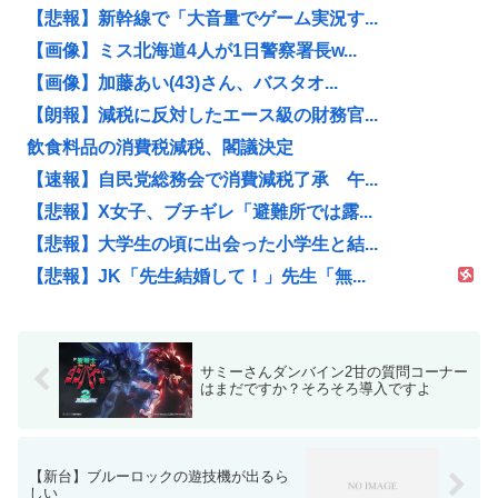
【悲報】新幹線で「大音量でゲーム実況す...
【画像】ミス北海道4人が1日警察署長w...
【画像】加藤あい(43)さん、バスタオ...
【朗報】減税に反対したエース級の財務官...
飲食料品の消費税減税、閣議決定
【速報】自民党総務会で消費減税了承 午...
【悲報】X女子、ブチギレ「避難所では露...
【悲報】大学生の頃に出会った小学生と結...
【悲報】JK「先生結婚して！」先生「無...
サミーさんダンバイン2甘の質問コーナー
はまだですか？そろそろ導入ですよ
【新台】ブルーロックの遊技機が出るら
しい