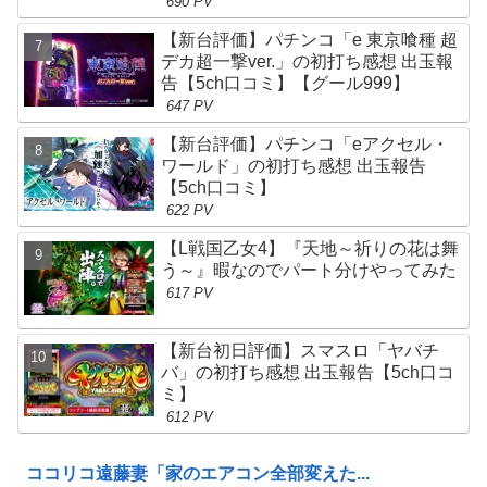
690 PV
【新台評価】パチンコ「e 東京喰種 超
デカ超一撃ver.」の初打ち感想 出玉報
告【5ch口コミ】【グール999】
647 PV
【新台評価】パチンコ「eアクセル・
ワールド」の初打ち感想 出玉報告
【5ch口コミ】
622 PV
【L戦国乙女4】『天地～祈りの花は舞
う～』暇なのでパート分けやってみた
617 PV
【新台初日評価】スマスロ「ヤバチ
バ」の初打ち感想 出玉報告【5ch口コ
ミ】
612 PV
ココリコ遠藤妻「家のエアコン全部変えた...