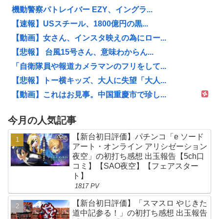
機動警察パトレイバー EZY、イングラ...
【速報】USスチール、1800億円の黒...
【動画】女さん、インスタ映えの為にロー...
【悲報】 台風15号さん、意味わからん...
「自衛隊員や報道カメラマンのフリをして...
【悲報】トー横キッズ、大人に失望「大人...
【動画】これはお見事。中国重慶市で珍し...
今月の人気記事
【新台初日評価】パチンコ「e ソード
アート・オンライン アリシゼーション
夜空」の初打ち感想 出玉報告【5ch口
コミ】【SAO夜空】【フェアスター
ト】
1817 PV
【新台初日評価】「スマスロ やじきた
道中記参る！」の初打ち感想 出玉報告