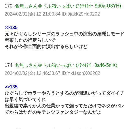
170:
名無しさん＠ドル箱いっぱい (ｱﾀﾏｲﾀｲｰ Sd0a-U8YH)
2024/02/02(金) 12:21:00.84 ID:9jakk29Hd0202
>>135
元々ひぐらしシリーズのラッシュ中の演出の身隠しモード
考案したの行定らしいで
それが今作全面的に演出するらしいけど
174:
名無しさん＠ドル箱いっぱい (ｱﾀﾏｲﾀｲｰ 8a46-5nlX)
2024/02/02(金) 12:46:33.67 ID:Yxf1sonX00202
>>135
ひぐらしでホラーやろうとするのが間違いだってダイイチ
は早く気づいてくれ
出題編で祟りか人の仕業かって煽ってただけでネタがバレ
てからはただのキテレツファンタジーなんだよ