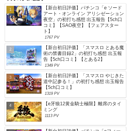
【新台初日評価】パチンコ「e ソード
アート・オンライン アリシゼーション
夜空」の初打ち感想 出玉報告【5ch口
コミ】【SAO夜空】【フェアスター
ト】
1767 PV
【新台初日評価】「スマスロ とある魔
術の禁書目録2」の初打ち感想 出玉報
告【5ch口コミ】【とある2】
1349 PV
【新台初日評価】「スマスロ やじきた
道中記参る！」の初打ち感想 出玉報告
【5ch口コミ】
1319 PV
【e牙狼12黄金騎士極限】離席のタイ
ミング
1113 PV