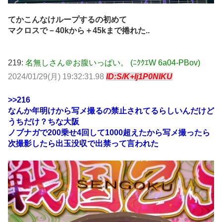
てかこんなけループするの初めて
マクロスで－40kから＋45kまで捲れた..
219:
名無しさん＠お腹いっぱい。 (ﾆｸｸｴW 6a04-PBov)
2024/01/29(月) 19:32:31.98
ID:S/K+Ij1P0NIKU
>>216
なんか年明けから写メ撮るの禁止されてるらしいんだけど
うちだけ？ちな大阪
ノブナガで200乗せ4回して1000超えたから写メ撮ったら
次撮影したら出玉没収で出禁って言われた