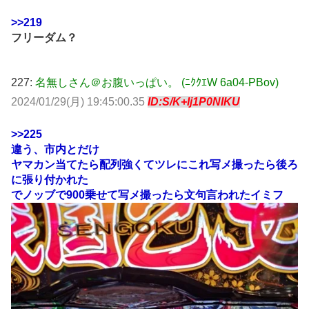
>>219
フリーダム？
227:
名無しさん＠お腹いっぱい。 (ﾆｸｸｴW 6a04-PBov)
2024/01/29(月) 19:45:00.35
ID:S/K+Ij1P0NIKU
>>225
違う、市内とだけ
ヤマカン当てたら配列強くてツレにこれ写メ撮ったら後ろ
に張り付かれた
でノッブで900乗せて写メ撮ったら文句言われたイミフ