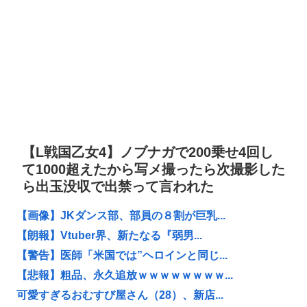
【L戦国乙女4】ノブナガで200乗せ4回し
て1000超えたから写メ撮ったら次撮影した
ら出玉没収で出禁って言われた
【画像】JKダンス部、部員の８割が巨乳...
【朗報】Vtuber界、新たなる『弱男...
【警告】医師「米国では”ヘロインと同じ...
【悲報】粗品、永久追放ｗｗｗｗｗｗｗｗ...
可愛すぎるおむすび屋さん（28）、新店...