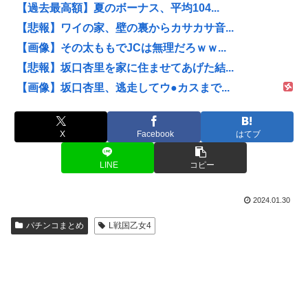
【過去最高額】夏のボーナス、平均104...
【悲報】ワイの家、壁の裏からカサカサ音...
【画像】その太ももでJCは無理だろｗｗ...
【悲報】坂口杏里を家に住ませてあげた結...
【画像】坂口杏里、逃走してウ●カスまで...
X
Facebook
はてブ
LINE
コピー
2024.01.30
パチンコまとめ
L戦国乙女4