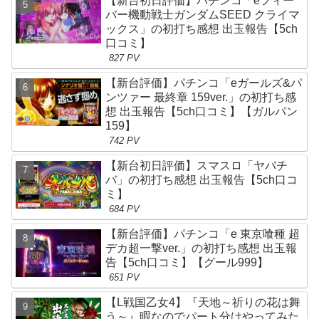
【新台初日評価】パチンコ「eフィー
バー機動戦士ガンダムSEED クライマ
ックス」の初打ち感想 出玉報告【5ch
口コミ】
827 PV
【新台評価】パチンコ「eガールズ&パ
ンツァー 最終章 159ver.」の初打ち感
想 出玉報告【5ch口コミ】【ガルパン
159】
742 PV
【新台初日評価】スマスロ「ヤバチ
バ」の初打ち感想 出玉報告【5ch口コ
ミ】
684 PV
【新台評価】パチンコ「e 東京喰種 超
デカ超一撃ver.」の初打ち感想 出玉報
告【5ch口コミ】【グール999】
651 PV
【L戦国乙女4】『天地～祈りの花は舞
う～』暇なのでパート分けやってみた