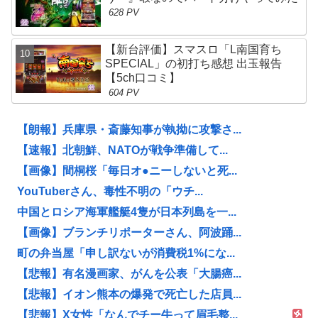
628 PV
【新台評価】スマスロ「L南国育ち
SPECIAL」の初打ち感想 出玉報告
【5ch口コミ】
604 PV
【朗報】兵庫県・斎藤知事が執拗に攻撃さ...
【速報】北朝鮮、NATOが戦争準備して...
【画像】間桐桜「毎日オ●ニーしないと死...
YouTuberさん、毒性不明の「ウチ...
中国とロシア海軍艦艇4隻が日本列島を一...
【画像】ブランチリポーターさん、阿波踊...
町の弁当屋「申し訳ないが消費税1%にな...
【悲報】有名漫画家、がんを公表「大腸癌...
【悲報】イオン熊本の爆発で死亡した店員...
【悲報】X女性「なんでチー牛って眉毛整...