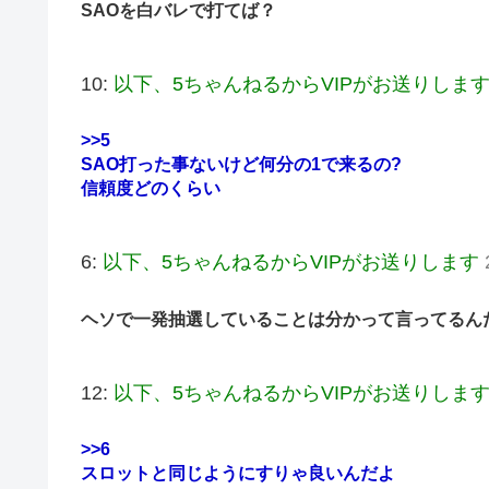
SAOを白バレで打てば？
10:
以下、5ちゃんねるからVIPがお送りしま
>>5
SAO打った事ないけど何分の1で来るの?
信頼度どのくらい
6:
以下、5ちゃんねるからVIPがお送りします
ヘソで一発抽選していることは分かって言ってるん
12:
以下、5ちゃんねるからVIPがお送りしま
>>6
スロットと同じようにすりゃ良いんだよ