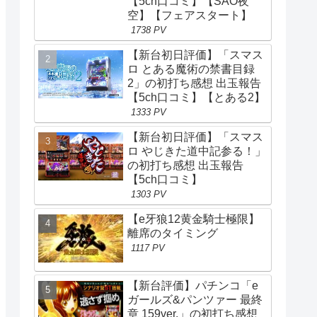
【5ch口コミ】【SAO夜
空】【フェアスタート】
1738 PV
【新台初日評価】「スマス
ロ とある魔術の禁書目録
2」の初打ち感想 出玉報告
【5ch口コミ】【とある2】
1333 PV
【新台初日評価】「スマス
ロ やじきた道中記参る！」
の初打ち感想 出玉報告
【5ch口コミ】
1303 PV
【e牙狼12黄金騎士極限】
離席のタイミング
1117 PV
【新台評価】パチンコ「e
ガールズ&パンツァー 最終
章 159ver.」の初打ち感想