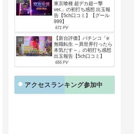
東京喰種 超デカ超一撃
ver.」の初打ち感想 出玉報
告【5ch口コミ】【グール
999】
671 PV
【新台評価】パチンコ「e
無職転生 ～異世界行ったら
本気だす～」の初打ち感想
出玉報告【5ch口コミ】
655 PV
アクセスランキング参加中