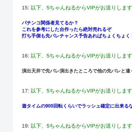
15:
以下、5ちゃんねるからVIPがお送りしま
パチンコ関係者見てるか？
これを参考にした台作ったら絶対売れるぞ
打ち手側も先バレチャンス予告あればちょくちょく
16:
以下、5ちゃんねるからVIPがお送りしま
演出天井で先バレ演出きたところで他の先バレと違
17:
以下、5ちゃんねるからVIPがお送りしま
遊タイムの900回転くらいでラッシュ確定に出来るな
19:
以下、5ちゃんねるからVIPがお送りしま