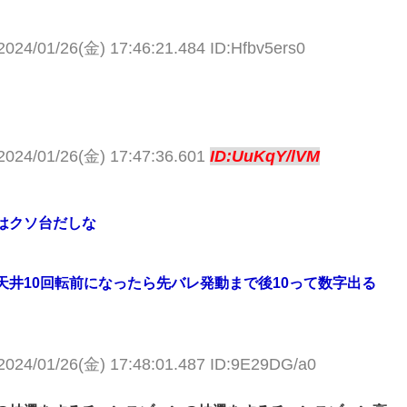
2024/01/26(金) 17:46:21.484 ID:Hfbv5ers0
2024/01/26(金) 17:47:36.601
ID:UuKqY/lVM
はクソ台だしな
井10回転前になったら先バレ発動まで後10って数字出る
2024/01/26(金) 17:48:01.487 ID:9E29DG/a0