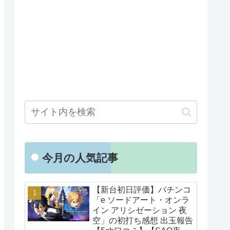
今月の人気記事
【新台初日評価】パチンコ
「e ソードアート・オンラ
イン アリシゼーション 夜
空」の初打ち感想 出玉報告