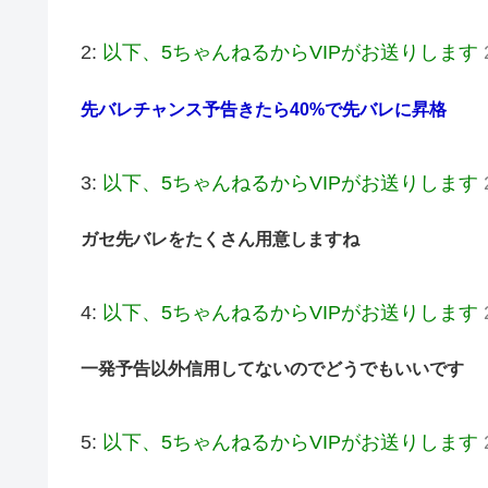
2:
以下、5ちゃんねるからVIPがお送りします
先バレチャンス予告きたら40%で先バレに昇格
3:
以下、5ちゃんねるからVIPがお送りします
ガセ先バレをたくさん用意しますね
4:
以下、5ちゃんねるからVIPがお送りします
一発予告以外信用してないのでどうでもいいです
5:
以下、5ちゃんねるからVIPがお送りします