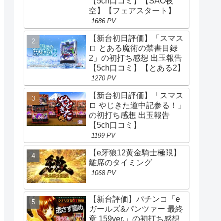
【5ch口コミ】【SAO夜
空】【フェアスタート】
1686 PV
【新台初日評価】「スマス
ロ とある魔術の禁書目録
2」の初打ち感想 出玉報告
【5ch口コミ】【とある2】
1270 PV
【新台初日評価】「スマス
ロ やじきた道中記参る！」
の初打ち感想 出玉報告
【5ch口コミ】
1199 PV
【e牙狼12黄金騎士極限】
離席のタイミング
1068 PV
【新台評価】パチンコ「e
ガールズ&パンツァー 最終
章 159ver.」の初打ち感想