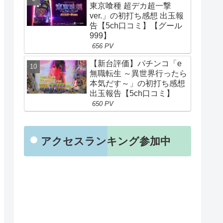
東京喰種 超デカ超一撃
ver.」の初打ち感想 出玉報
告【5ch口コミ】【グール
999】
656 PV
【新台評価】パチンコ「e
無職転生 ～異世界行ったら
本気だす～」の初打ち感想
出玉報告【5ch口コミ】
650 PV
アクセスランキング参加中