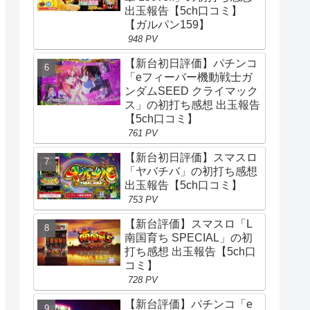
出玉報告【5ch口コミ】
【ガルパン159】
948 PV
【新台初日評価】パチンコ
「eフィーバー機動戦士ガ
ンダムSEED クライマック
ス」の初打ち感想 出玉報告
【5ch口コミ】
761 PV
【新台初日評価】スマスロ
「ヤバチバ」の初打ち感想
出玉報告【5ch口コミ】
753 PV
【新台評価】スマスロ「L
南国育ち SPECIAL」の初
打ち感想 出玉報告【5ch口
コミ】
728 PV
【新台評価】パチンコ「e