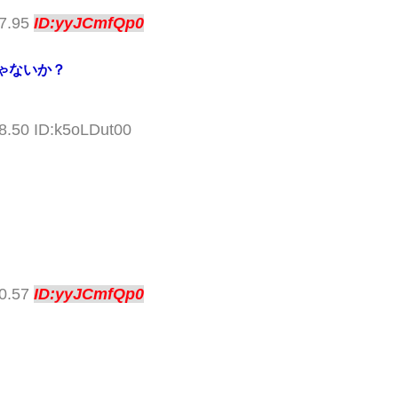
17.95
ID:yyJCmfQp0
ゃないか？
8.50 ID:k5oLDut00
00.57
ID:yyJCmfQp0