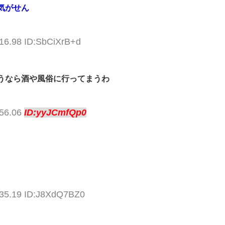
気がせん
:16.98 ID:SbCiXrB+d
うなら酒や風俗に行ってまうわ
:56.06
ID:yyJCmfQp0
:35.19 ID:J8XdQ7BZ0