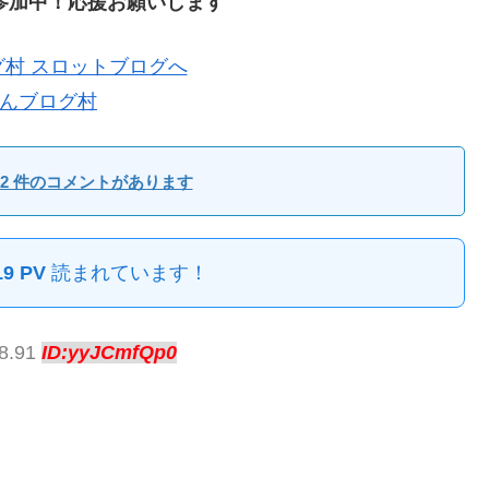
参加中！応援お願いします
んブログ村
2 件のコメントがあります
19 PV
読まれています！
38.91
ID:yyJCmfQp0