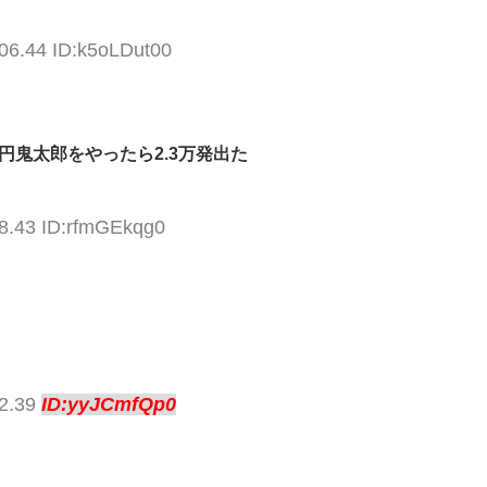
06.44 ID:k5oLDut00
円鬼太郎をやったら2.3万発出た
18.43 ID:rfmGEkqg0
02.39
ID:yyJCmfQp0