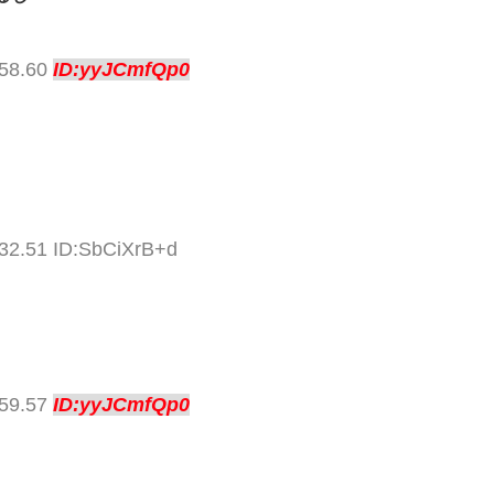
:58.60
ID:yyJCmfQp0
:32.51 ID:SbCiXrB+d
:59.57
ID:yyJCmfQp0