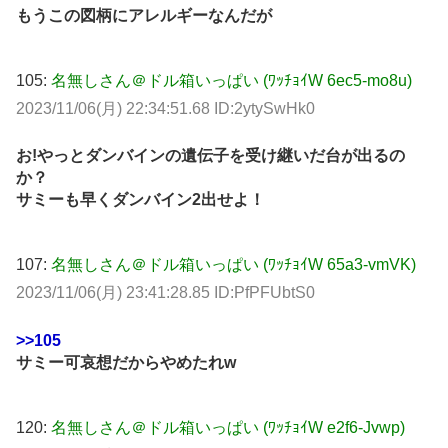
もうこの図柄にアレルギーなんだが
105:
名無しさん＠ドル箱いっぱい (ﾜｯﾁｮｲW 6ec5-mo8u)
2023/11/06(月) 22:34:51.68 ID:2ytySwHk0
お!やっとダンバインの遺伝子を受け継いだ台が出るの
か？
サミーも早くダンバイン2出せよ！
107:
名無しさん＠ドル箱いっぱい (ﾜｯﾁｮｲW 65a3-vmVK)
2023/11/06(月) 23:41:28.85 ID:PfPFUbtS0
>>105
サミー可哀想だからやめたれw
120:
名無しさん＠ドル箱いっぱい (ﾜｯﾁｮｲW e2f6-Jvwp)