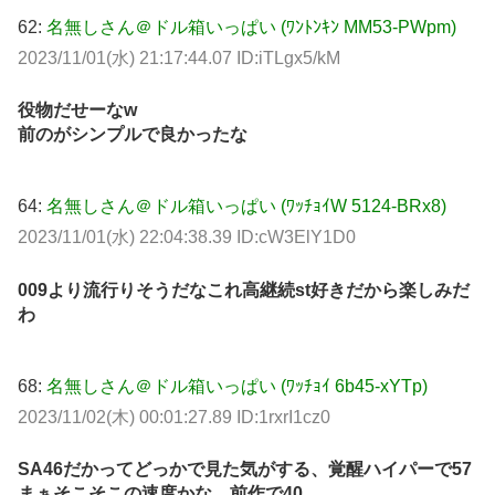
62:
名無しさん＠ドル箱いっぱい (ﾜﾝﾄﾝｷﾝ MM53-PWpm)
2023/11/01(水) 21:17:44.07 ID:iTLgx5/kM
役物だせーなw
前のがシンプルで良かったな
64:
名無しさん＠ドル箱いっぱい (ﾜｯﾁｮｲW 5124-BRx8)
2023/11/01(水) 22:04:38.39 ID:cW3ElY1D0
009より流行りそうだなこれ高継続st好きだから楽しみだ
わ
68:
名無しさん＠ドル箱いっぱい (ﾜｯﾁｮｲ 6b45-xYTp)
2023/11/02(木) 00:01:27.89 ID:1rxrI1cz0
SA46だかってどっかで見た気がする、覚醒ハイパーで57
まぁそこそこの速度かな、前作で40