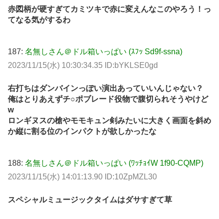
赤図柄が硬すぎてカミツキで赤に変えんなこのやろう！っ
てなる気がするわ
187:
名無しさん＠ドル箱いっぱい (ｽﾌｯ Sd9f-ssna)
2023/11/15(水) 10:30:34.35 ID:bYKLSE0gd
右打ちはダンバインっぽい演出あっていいんじゃない？
俺はとりあえずチ○ポブレード役物で腹切られそうやけど
w
ロンギヌスの槍やモモキュン剣みたいに大きく画面を斜め
か縦に割る位のインパクトが欲しかったな
188:
名無しさん＠ドル箱いっぱい (ﾜｯﾁｮｲW 1f90-CQMP)
2023/11/15(水) 14:01:13.90 ID:10ZpMZL30
スペシャルミュージックタイムはダサすぎて草