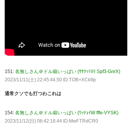
151:
名無しさん＠ドル箱いっぱい (ｻｻｸｯﾃﾛﾘ Spf3-GnrX)
2023/11/11(土) 22:45:44.50 ID:TOB+XCk9p
通常クソでも打つわこれは
154:
名無しさん＠ドル箱いっぱい (ﾜｯﾁｮｲW fffe-VYSK)
2023/11/12(日) 06:42:18.44 ID:MwFTRdCR0