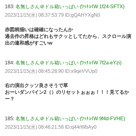
183:
名無しさん＠ドル箱いっぱい (ﾜｯﾁｮｲW 1f24-SFTX)
2023/11/15(水) 08:37:53.79 ID:gQAHYXgN0
赤図柄揃いは確確になったんか
過去作の昇格はどれもサクッとしてたから、スクロール演
出の違和感がすごいw
184:
名無しさん＠ドル箱いっぱい (ﾜｯﾁｮｲW 7f2a-eYzi)
2023/11/15(水) 08:45:28.90 ID:x9qeVVUp0
右の演出クッソ良さそうで草
おーいダンバイン2（）のリセットぉぉぉ！！！見てるか
ー？
185:
名無しさん＠ドル箱いっぱい (ﾜｯﾁｮｲW 9f4d-FVHE)
2023/11/15(水) 08:46:21.58 ID:q44rWbAy0