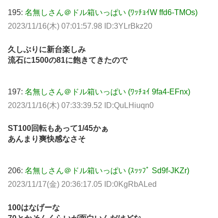
195:
名無しさん＠ドル箱いっぱい (ﾜｯﾁｮｲW ffd6-TMOs)
2023/11/16(木) 07:01:57.98 ID:3YLrBkz20
久しぶりに新台楽しみ
流石に1500の81に飽きてきたので
197:
名無しさん＠ドル箱いっぱい (ﾜｯﾁｮｲ 9fa4-EFnx)
2023/11/16(木) 07:33:39.52 ID:QuLHiuqn0
ST100回転もあって1/45かぁ
あんまり爽快感なさそ
206:
名無しさん＠ドル箱いっぱい (ｽｯｯﾌﾟ Sd9f-JKZr)
2023/11/17(金) 20:36:17.05 ID:0KgRbALed
100はなげーな