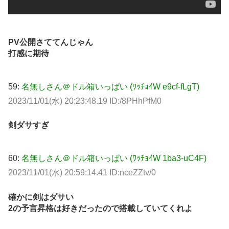
PV公開さててんじゃん
打感に期待
59:
名無しさん＠ドル箱いっぱい (ﾜｯﾁｮｲW e9cf-fLgT)
2023/11/01(水) 20:23:48.19 ID:/8PHhPfM0
剣ダサすぎ
60:
名無しさん＠ドル箱いっぱい (ﾜｯﾁｮｲW 1ba3-uC4F)
2023/11/01(水) 20:59:14.41 ID:nceZZtv/0
確かに剣はダサい
2の予言昇格は好きだったので搭載していてくれよ