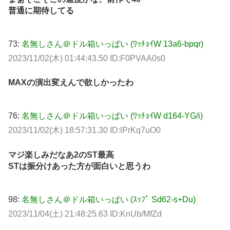
普通に期待してる
73:
名無しさん＠ドル箱いっぱい (ﾜｯﾁｮｲW 13a6-bpqr)
2023/11/02(木) 01:44:43.50 ID:F0PVAA0s0
MAXの演出変えんで欲しかったわ
76:
名無しさん＠ドル箱いっぱい (ﾜｯﾁｮｲW d164-YG/i)
2023/11/02(木) 18:57:31.30 ID:lPrKq7uO0
マジ楽しみだなあ2のST最高
STは振分けあった方が面白いと思うわ
98:
名無しさん＠ドル箱いっぱい (ｽｯﾌﾟ Sd62-s+Du)
2023/11/04(土) 21:48:25.63 ID:KnUb/MfZd