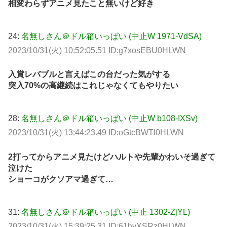
相変わらずアニメ見たこと無いけど好き
24:
名無しさん＠ドル箱いっぱい (中止W 1971-VdSA)
2023/10/31(火) 10:52:05.51 ID:g7xosEBU0HLWN
入賞レバブルと言えばこの台だった気がする
突入70%の高継続はこれじゃなくてもやりたい
28:
名無しさん＠ドル箱いっぱい (中止W b108-IXSv)
2023/10/31(火) 13:44:23.49 ID:oGtcBWTI0HLWN
2打ってからアニメ見たけどハルトや先輩かわいそ過ぎて
泣けた
ショーコがクソアマ過ぎて…
31:
名無しさん＠ドル箱いっぱい (中止 1302-ZjYL)
2023/10/31(火) 15:39:25.31 ID:61hyXSRz0HLWN