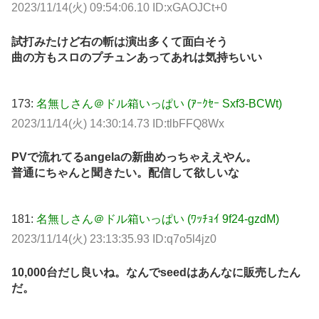
2023/11/14(火) 09:54:06.10 ID:xGAOJCt+0
試打みたけど右の斬は演出多くて面白そう
曲の方もスロのプチュンあってあれは気持ちいい
173:
名無しさん＠ドル箱いっぱい (ｱｰｸｾｰ Sxf3-BCWt)
2023/11/14(火) 14:30:14.73 ID:tlbFFQ8Wx
PVで流れてるangelaの新曲めっちゃええやん。
普通にちゃんと聞きたい。配信して欲しいな
181:
名無しさん＠ドル箱いっぱい (ﾜｯﾁｮｲ 9f24-gzdM)
2023/11/14(火) 23:13:35.93 ID:q7o5l4jz0
10,000台だし良いね。なんでseedはあんなに販売したん
だ。