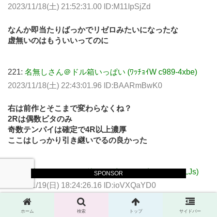
2023/11/18(土) 21:52:31.00 ID:M11IpSjZd
なんか即当たりばっかでリゼロみたいになったな
虚無いのはもういいってのに
221:
名無しさん＠ドル箱いっぱい (ﾜｯﾁｮｲW c989-4xbe)
2023/11/18(土) 22:43:01.96 ID:BAARmBwK0
右は前作とそこまで変わらなくね？
2Rは偶数ビタのみ
奇数テンパイは確定で4R以上濃厚
ここはしっかり引き継いでるの良かった
223:
名無しさん＠ドル箱いっぱい (ﾜｯﾁｮｲW 9162-HLJs)
SPONSOR
2023/11/19(日) 18:24:26.16 ID:ioVXQaYD0
普通の続編っぽくて真新しさがないなw
ホーム
検索
トップ
サイドバー