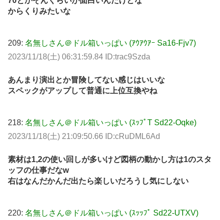
70とかそんくらいが面白いんだけどな
からくりみたいな
209:
名無しさん＠ドル箱いっぱい (ｱｳｱｳｱｰ Sa16-Fjv7)
2023/11/18(土) 06:31:59.84 ID:trac9Szda
あんまり演出とか冒険してない感じはいいな
スペックがアップして普通に上位互換やね
218:
名無しさん＠ドル箱いっぱい (ｽｯﾌﾟT Sd22-Oqke)
2023/11/18(土) 21:09:50.66 ID:cRuDML6Ad
素材は1,2の使い回しが多いけど図柄の動かし方は1のスタ
ッフの仕事だなw
右はなんだかんだ出たら楽しいだろうし気にしない
220:
名無しさん＠ドル箱いっぱい (ｽｯｯﾌﾟ Sd22-UTXV)