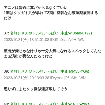
アニメは普通に糞だから見なくていい
1期はクソガキ共が暴れて2期に露骨なお涙頂戴展開する
だけ
37:
名無しさん＠ドル箱いっぱい (中止W 0ba8-u+97)
2023/10/31(火) 18:51:01.08 ID:IRa0scaN0HLWN
演出が糞じゃなけりゃ十分人気になれるスペックしてんな
まぁ演出が糞なんだろうけど
39:
名無しさん＠ドル箱いっぱい (中止 MM33-YG/i)
2023/10/31(火) 20:13:03.28 ID:yms+jO6uMHLWN
懲りずにまたクソ擬似連搭載してそう
40:
名無しさん＠ドル箱いっぱい (中止W e115-zlVz)