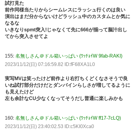
試打見た
前作同様当たりからシームレスにラッシュ行くのは良い
演出はまだ分からないけどラッシュ中のカスタムとか気に
なるな
いきなりspmt突入!じゃなくて先に666が揃って脳汁出し
てから突入させてよ
155:
名無しさん＠ドル箱いっぱい (ﾜｯﾁｮｲW 9fab-RAKI)
2023/11/12(日) 07:16:59.82 ID:fF68XA1L0
実写MVは笑ったけど前作より右打ちくどくなさそうで良
いね試打部分だけだとダンバインらしさが増してるように
も見えたけど
左も余計なCU少なくなってそうだし普通に楽しみかも
160:
名無しさん＠ドル箱いっぱい (ﾜｯﾁｮｲW ff17-7cLQ)
2023/11/12(日) 23:40:02.53 ID:c5KI0Xca0