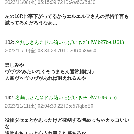
2023/11/08(水) 05:15:09.72 ID:Aw6O/BdJ0
左の10R比率下がってるからエルエルフさんの昇格予言も
減ってるんだろうなあ…
132:
名無しさん＠ドル箱いっぱい (ﾜｯﾁｮｲW b27b-uUSL)
2023/11/10(金) 08:34:23.70 ID:z0R0u8Ws0
楽しみや
ヴヴヴ2みたいなくそつまらん通常頼むわ
入賞ヴッヴッヴがあれば耐えれるんや
142:
名無しさん＠ドル箱いっぱい (ﾜｯﾁｮｲW 9f96-uttr)
2023/11/11(土) 02:04:39.22 ID:e57fqbeE0
役物ダセェとか思ったけど抜剣する時めっちゃカッコいい
な
通常もちょっと心入れ替えた感あるな