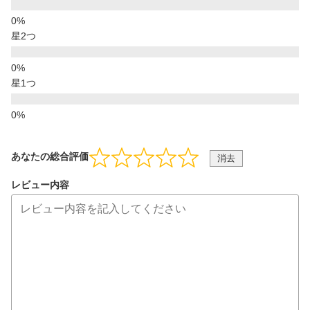
星2つ
星1つ
あなたの総合評価
消去
レビュー内容