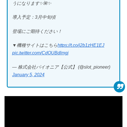
うになります✨🌺✨
導入予定：3月中旬頃
登場にご期待ください！
▼機種サイトはこちら
https://t.co/j2b1zHE1EJ
pic.twitter.com/CdOUBdlmgj
— 株式会社パイオニア【公式】 (@slot_pioneer)
January 5, 2024