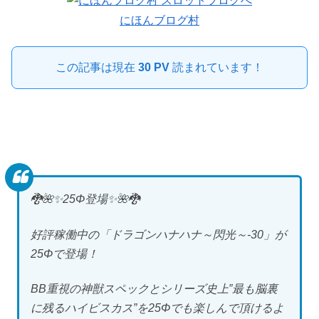
にほんブログ村
この記事は現在
30 PV
読まれています！
🐉🌺✨25Φ登場✨🌺🐉
好評稼働中の「ドラゴンハナハナ～閃光～-30」が
25Φで登場！
BB重視の神獣スペックとシリーズ史上”最も脳裏
に残るハイビスカス”を25Φでも楽しんで頂けるよ