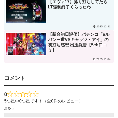
【エヴァ17】捻り打ちしてたら
LT強制終了くらったわ
2025.12.31
【新台初日評価】パチンコ「eル
パン三世VSキャッツ・アイ」の
初打ち感想 出玉報告【5ch口コ
ミ】
2025.11.04
コメント
0
5つ星中0つ星です！（全0件のレビュー）
星5つ