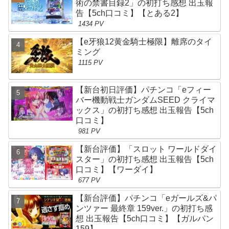
術の禁書目録2」の初打ち感想 出玉報
告【5ch口コミ】【とある2】
1434 PV
【e牙狼12黄金騎士極限】離席のタイ
ミング
1115 PV
【新台初日評価】パチンコ「eフィー
バー機動戦士ガンダムSEED クライマ
ックス」の初打ち感想 出玉報告【5ch
口コミ】
981 PV
【新台評価】「スロット ワールドダイ
スター」の初打ち感想 出玉報告【5ch
口コミ】【ワーダイ】
677 PV
【新台評価】パチンコ「eガールズ&パ
ンツァー 最終章 159ver.」の初打ち感
想 出玉報告【5ch口コミ】【ガルパン
159】