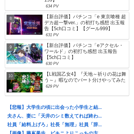
634 PV
【新台評価】パチンコ「e 東京喰種 超
デカ超一撃ver.」の初打ち感想 出玉報
告【5ch口コミ】【グール999】
631 PV
【新台評価】パチンコ「eアクセル・
ワールド」の初打ち感想 出玉報告
【5ch口コミ】
630 PV
【L戦国乙女4】『天地～祈りの花は舞
う～』暇なのでパート分けやってみた
629 PV
【悲報】大学生の頃に出会った小学生と結...
夫さん、妻に「天井のシミ数えてれば終わ...
社員「給料上げろ」社長「無理」社員「辞...
【画像】藤嶌果歩、ビキニよりこっちの方...