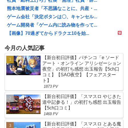
社員「給料上げろ」社長「無理」社員「辞...
熊本地震被災者「不思議なことに、共産・...
ゲーム会社「決定ボタンは〇、キャンセル...
ゲーム開発者「ゲーム内に読み物を作って...
【画像】70過ぎてからドラクエ10を始...
今月の人気記事
【新台初日評価】パチンコ「e ソード
アート・オンライン アリシゼーション
夜空」の初打ち感想 出玉報告【5ch口
コミ】【SAO夜空】【フェアスター
ト】
1873 PV
【新台初日評価】「スマスロ やじきた
道中記参る！」の初打ち感想 出玉報告
【5ch口コミ】
1469 PV
【新台初日評価】「スマスロ とある魔