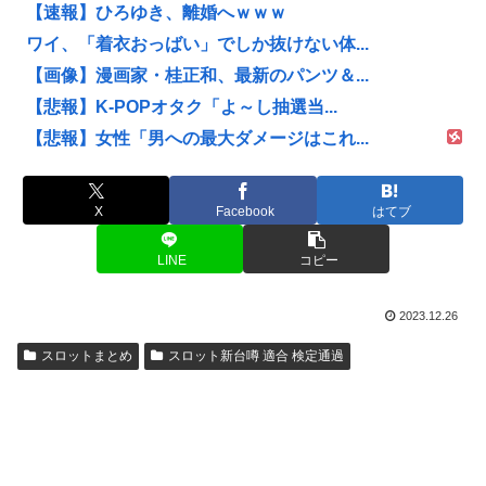
【速報】ひろゆき、離婚へｗｗｗ
ワイ、「着衣おっばい」でしか抜けない体...
【画像】漫画家・桂正和、最新のパンツ＆...
【悲報】K-POPオタク「よ～し抽選当...
【悲報】女性「男への最大ダメージはこれ...
X
Facebook
はてブ
LINE
コピー
2023.12.26
スロットまとめ
スロット新台噂 適合 検定通過