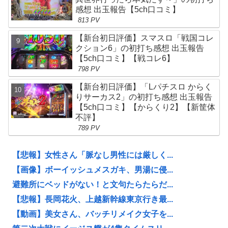
感想 出玉報告【5ch口コミ】
813 PV
【新台初日評価】スマスロ「戦国コレ
クション6」の初打ち感想 出玉報告
【5ch口コミ】【戦コレ6】
798 PV
【新台初日評価】「Lパチスロ からく
りサーカス2」の初打ち感想 出玉報告
【5ch口コミ】【からくり2】【新筐体
不評】
789 PV
【悲報】女性さん「脈なし男性には厳しく...
【画像】ボーイッシュメスガキ、男湯に侵...
避難所にベッドがない！と文句たらたらだ...
【悲報】長岡花火、上越新幹線東京行き最...
【動画】美女さん、バッチリメイク女子を...