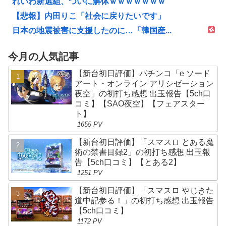
れいわ新選組、ついに解体ｗｗｗｗｗｗｗ
【悲報】内田りこ「社会に戻りたいです」
日本の地震被害に支援したのに…「韓国産...
今月の人気記事
【新台初日評価】パチンコ「e ソード
アート・オンライン アリシゼーション
夜空」の初打ち感想 出玉報告【5ch口
コミ】【SAO夜空】【フェアスター
ト】
1655 PV
【新台初日評価】「スマスロ とある魔
術の禁書目録2」の初打ち感想 出玉報
告【5ch口コミ】【とある2】
1251 PV
【新台初日評価】「スマスロ やじきた
道中記参る！」の初打ち感想 出玉報告
【5ch口コミ】
1172 PV