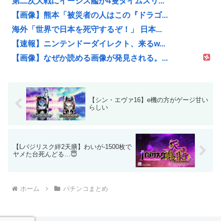
第二次大戦にイージス艦が4隻タイムスリ...
【画像】熊本「被災者の人はこの『ドラゴ...
海外「世界で日本を死守するぞ！」 日本...
【速報】ニンテンドーダイレクト、来るw...
【画像】なぜか読める画像が発見される。...
【シン・エヴァ16】e機の方がゲージ甘い
らしい
【Lバジリスク絆2天膳】わいが-1500枚で
ヤメた台死んどる…😇
ホーム
パチンコまとめ