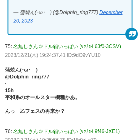
— 蒲焼ん(･ω･ ) (@Dolphin_ring777)
December
20, 2023
75:
名無しさん＠ドル箱いっぱい (ﾜｯﾁｮｲ 63f0-3CSV)
2023/12/21(木) 19:24:37.41 ID:9dO9vYU10
蒲焼ん(･ω･ )
@Dolphin_ring777
·
15h
平和系のオールスター機種かあ。
んっ 乙フェスの再来か？
76:
名無しさん＠ドル箱いっぱい (ﾜｯﾁｮｲ 9f46-JXE1)