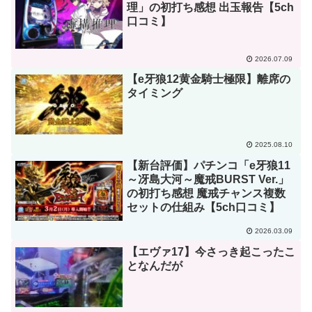
理」の初打ち感想 出玉報告【5ch
口コミ】
2026.07.09
【e牙狼12黄金騎士極限】離席の
タイミング
2025.08.10
【新台評価】パチンコ「e牙狼11
～冴島大河～魔戒BURST Ver.」
の初打ち感想 魔戒チャンス複数
セットの仕組み【5ch口コミ】
2026.03.09
【エヴァ17】今さっき起こったこ
となんだが