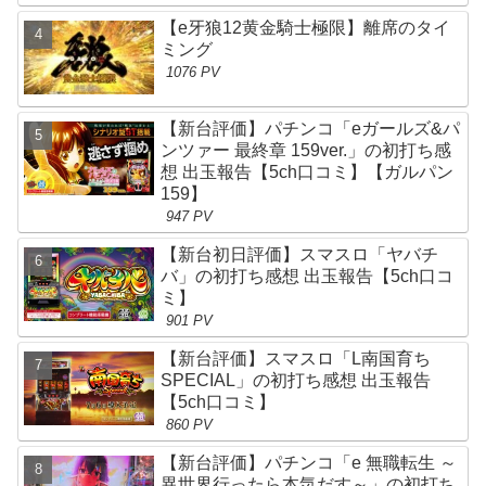
【e牙狼12黄金騎士極限】離席のタイ
ミング
1076 PV
【新台評価】パチンコ「eガールズ&パ
ンツァー 最終章 159ver.」の初打ち感
想 出玉報告【5ch口コミ】【ガルパン
159】
947 PV
【新台初日評価】スマスロ「ヤバチ
バ」の初打ち感想 出玉報告【5ch口コ
ミ】
901 PV
【新台評価】スマスロ「L南国育ち
SPECIAL」の初打ち感想 出玉報告
【5ch口コミ】
860 PV
【新台評価】パチンコ「e 無職転生 ～
異世界行ったら本気だす～」の初打ち