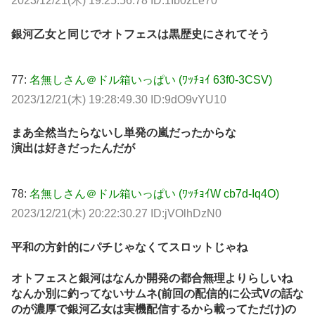
2023/12/21(木) 19:25:56.78 ID:1Ib0zLe70
銀河乙女と同じでオトフェスは黒歴史にされてそう
77:
名無しさん＠ドル箱いっぱい (ﾜｯﾁｮｲ 63f0-3CSV)
2023/12/21(木) 19:28:49.30 ID:9dO9vYU10
まあ全然当たらないし単発の嵐だったからな
演出は好きだったんだが
78:
名無しさん＠ドル箱いっぱい (ﾜｯﾁｮｲW cb7d-Iq4O)
2023/12/21(木) 20:22:30.27 ID:jVOlhDzN0
平和の方針的にパチじゃなくてスロットじゃね
オトフェスと銀河はなんか開発の都合無理よりらしいね
なんか別に釣ってないサムネ(前回の配信的に公式Vの話な
のが濃厚で銀河乙女は実機配信するから載ってただけ)の