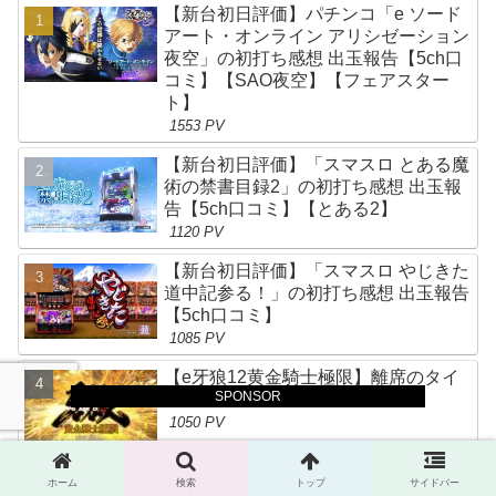
【新台初日評価】パチンコ「e ソード
アート・オンライン アリシゼーション
夜空」の初打ち感想 出玉報告【5ch口
コミ】【SAO夜空】【フェアスター
ト】
1553 PV
【新台初日評価】「スマスロ とある魔
術の禁書目録2」の初打ち感想 出玉報
告【5ch口コミ】【とある2】
1120 PV
【新台初日評価】「スマスロ やじきた
道中記参る！」の初打ち感想 出玉報告
【5ch口コミ】
1085 PV
【e牙狼12黄金騎士極限】離席のタイ
SPONSOR
ミング
1050 PV
【新台評価】パチンコ「eガールズ&パ
ホーム
検索
トップ
サイドバー