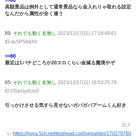
>>60
高額景品は例外として通常景品なら金入れりゃ取れる設定
なんだから属性が全く違う
89:
それでも動く名無し
2023/12/17(日) 17:14:49.61
ID:du5P5A6X0
>>60
最近は1パチどころか20スロくらい金減る魔境やぞ
65:
それでも動く名無し
2023/12/17(日) 16:53:25.79
ID:OSeUyAUv0
引っかけさせる気すら見せないガバガバアームくん好き
元ス
レ:
https://nova.5ch.net/test/read.cgi/livegalileo/170279760