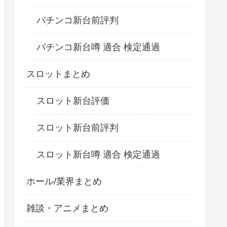
パチンコ新台前評判
パチンコ新台噂 適合 検定通過
スロットまとめ
スロット新台評価
スロット新台前評判
スロット新台噂 適合 検定通過
ホール/業界まとめ
雑談・アニメまとめ