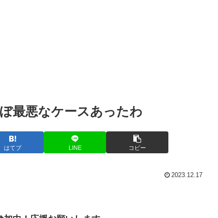
ぼ最悪なケースあったわ
はてブ
LINE
コピー
2023.12.17