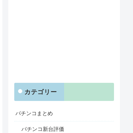
カテゴリー
パチンコまとめ
パチンコ新台評価