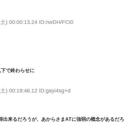
(土) 00:00:13.24 ID:nwDH/FCi0
以下で終わらせに
(土) 00:19:46.12 ID:gayi4sg+d
得出来るだろうが、あからさまATに強弱の概念があるだろ