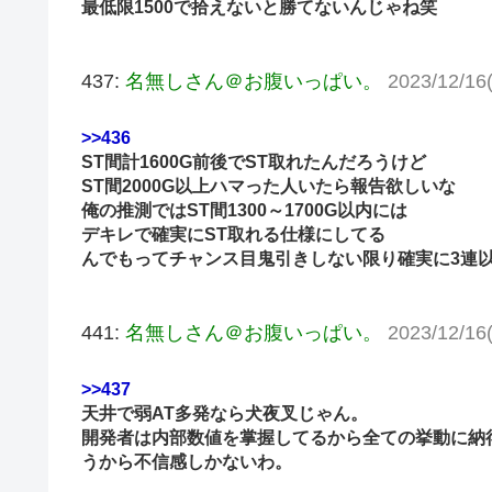
最低限1500で拾えないと勝てないんじゃね笑
437:
名無しさん＠お腹いっぱい。
2023/12/16
>>436
ST間計1600G前後でST取れたんだろうけど
ST間2000G以上ハマった人いたら報告欲しいな
俺の推測ではST間1300～1700G以内には
デキレで確実にST取れる仕様にしてる
んでもってチャンス目鬼引きしない限り確実に3連
441:
名無しさん＠お腹いっぱい。
2023/12/16
>>437
天井で弱AT多発なら犬夜叉じゃん。
開発者は内部数値を掌握してるから全ての挙動に納
うから不信感しかないわ。