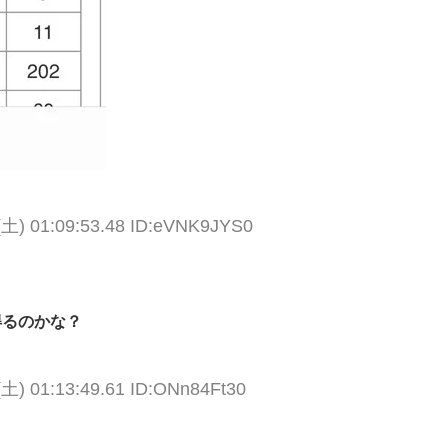
(土) 01:09:53.48 ID:eVNK9JYS0
得るのかな？
(土) 01:13:49.61 ID:ONn84Ft30