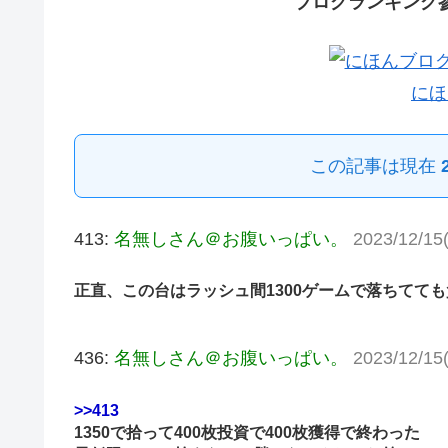
ブログランキング
にほ
この記事は現在
413:
名無しさん＠お腹いっぱい。
2023/12/15
正直、この台はラッシュ間1300ゲームで落ちてて
436:
名無しさん＠お腹いっぱい。
2023/12/15
>>413
1350で拾って400枚投資で400枚獲得で終わった