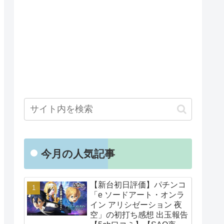
今月の人気記事
【新台初日評価】パチンコ
「e ソードアート・オンラ
イン アリシゼーション 夜
空」の初打ち感想 出玉報告