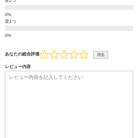
星2つ
星1つ
あなたの総合評価
消去
レビュー内容