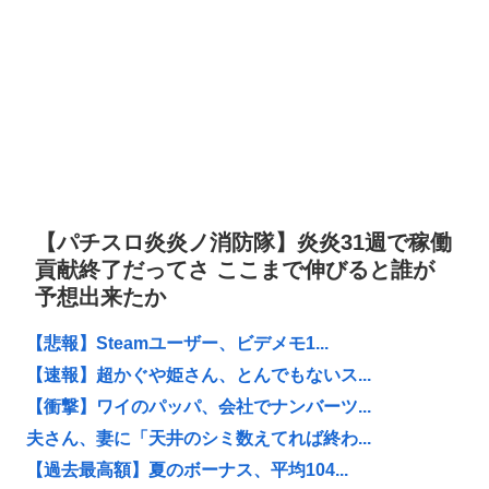
【パチスロ炎炎ノ消防隊】炎炎31週で稼働
貢献終了だってさ ここまで伸びると誰が
予想出来たか
【悲報】Steamユーザー、ビデメモ1...
【速報】超かぐや姫さん、とんでもないス...
【衝撃】ワイのパッパ、会社でナンバーツ...
夫さん、妻に「天井のシミ数えてれば終わ...
【過去最高額】夏のボーナス、平均104...