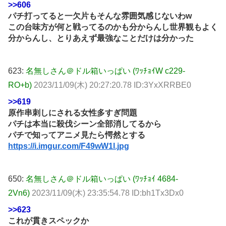
>>606
パチ打ってると一欠片もそんな雰囲気感じないわw
この台味方が何と戦ってるのかも分からんし世界観もよく
分からんし、とりあえず最強なことだけは分かった
623:
名無しさん＠ドル箱いっぱい (ﾜｯﾁｮｲW c229-
RO+b)
2023/11/09(木) 20:27:20.78 ID:3YxXRRBE0
>>619
原作串刺しにされる女性多すぎ問題
パチは本当に殺伐シーン全部消してるから
パチで知ってアニメ見たら愕然とする
https://i.imgur.com/F49wW1l.jpg
650:
名無しさん＠ドル箱いっぱい (ﾜｯﾁｮｲ 4684-
2Vn6)
2023/11/09(木) 23:35:54.78 ID:bh1Tx3Dx0
>>623
これが貫きスペックか