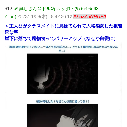
612:
名無しさん＠ドル箱いっぱい (ﾜｯﾁｮｲ 6e43-
ZTan)
2023/11/09(木) 18:42:36.12
ID:ozZnNHUP0
＞主人公がクラスメイトに見捨てられて人格豹変した復讐
鬼な事
崖下に落ちて魔物食ってパワーアップ（なぜか白髪に）