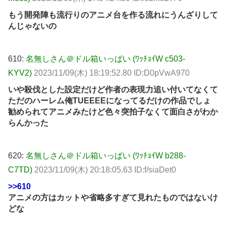
もう開発陣も流行りのアニメ台を作る流れにうんざりして
んじゃないの
610:
名無しさん＠ドル箱いっぱい (ﾜｯﾁｮｲW c503-
KYV2)
2023/11/09(木) 18:19:52.80 ID:D0pVwA970
いや殺伐とした設定だけど作者の表現力追い付いてなくて
ただのハーレム俺TUEEEEになってるだけの作品でしょ
勧められてアニメみたけど色々突拍子なくて面白さがわか
らんかった
620:
名無しさん＠ドル箱いっぱい (ﾜｯﾁｮｲW b288-
C7TD)
2023/11/09(木) 20:18:05.63 ID:f/siaDet0
>>610
アニメの方はカットや省略多すぎて見れたものではないけ
どな