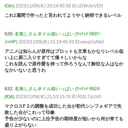
tGln)
2023/11/09(木) 20:24:50.59 ID:zDWJeiVD0
これ1週間で作ったと言われてようやく納得できるレベル
628:
名無しさん＠ドル箱いっぱい (ﾜｯﾁｮｲ 0697-
J+HP)
2023/11/09(木) 21:19:40.93 ID:oevp1sNk0
アニメは知らんが原作はプロットも文章もかなりレベル低
い上に厨二入りすぎてて痛々しいからな
これを読んで原作愛を持って作ろうなんて酔狂な人はなか
なかいないと思うわ
632:
名無しさん＠ドル箱いっぱい (ﾜｯﾁｮｲ 9924-
jfG6)
2023/11/09(木) 21:53:15.70 ID:Rt2LTzUV0
マクロスF２の調整を成功した台が初代シンフォギアで失
敗した台がこれって印象
予告が少ないのに上位予告の期待度が低いから何が来ても
盛り上がらない