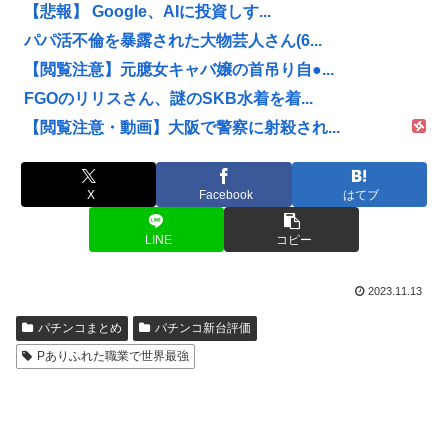
【悲報】 Google、AIに投資しす...
パパ活不倫を暴露された大物芸人さん(6...
【閲覧注意】元臆女キャバ嬢の首吊り自●...
FGOのリリスさん、謎のSKB水着を着...
【閲覧注意・動画】大阪で警察に射殺され...
X
Facebook
はてブ
LINE
コピー
2023.11.13
パチンコまとめ
パチンコ新台評価
Pありふれた職業で世界最強