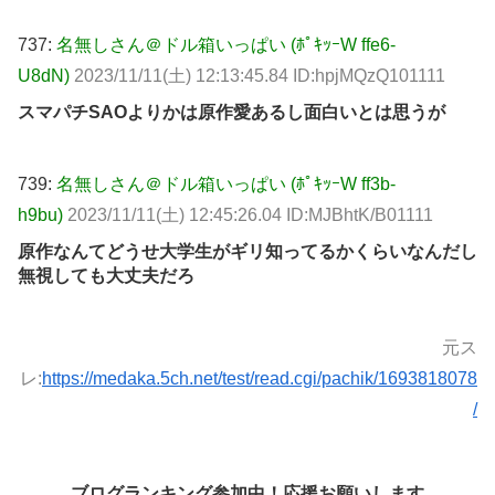
737:
名無しさん＠ドル箱いっぱい (ﾎﾟｷｯｰW ffe6-
U8dN)
2023/11/11(土) 12:13:45.84 ID:hpjMQzQ101111
スマパチSAOよりかは原作愛あるし面白いとは思うが
739:
名無しさん＠ドル箱いっぱい (ﾎﾟｷｯｰW ff3b-
h9bu)
2023/11/11(土) 12:45:26.04 ID:MJBhtK/B01111
原作なんてどうせ大学生がギリ知ってるかくらいなんだし
無視しても大丈夫だろ
元ス
レ:
https://medaka.5ch.net/test/read.cgi/pachik/1693818078
/
ブログランキング参加中！応援お願いします