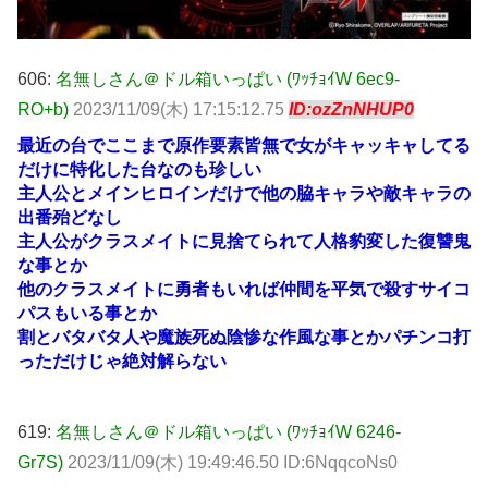
606:
名無しさん＠ドル箱いっぱい (ﾜｯﾁｮｲW 6ec9-
RO+b)
2023/11/09(木) 17:15:12.75
ID:ozZnNHUP0
最近の台でここまで原作要素皆無で女がキャッキャしてる
だけに特化した台なのも珍しい
主人公とメインヒロインだけで他の脇キャラや敵キャラの
出番殆どなし
主人公がクラスメイトに見捨てられて人格豹変した復讐鬼
な事とか
他のクラスメイトに勇者もいれば仲間を平気で殺すサイコ
パスもいる事とか
割とバタバタ人や魔族死ぬ陰惨な作風な事とかパチンコ打
っただけじゃ絶対解らない
619:
名無しさん＠ドル箱いっぱい (ﾜｯﾁｮｲW 6246-
Gr7S)
2023/11/09(木) 19:49:46.50 ID:6NqqcoNs0