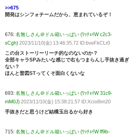
>>675
開発はシンフォチームだから、恵まれているぞ！
676:
名無しさん＠ドル箱いっぱい (ﾜｯﾁｮｲW c2c3-
sCgh)
2023/11/10(金) 13:46:35.72 ID:bveFkCLr0
この台ストーリーリーチ的なのないのか？
全部キャラSPみたいな感じで右もつまらんし手抜き過ぎ
ない？
ほんと普図STってくそ面白くないな
693:
名無しさん＠ドル箱いっぱい (ﾜｯﾁｮｲW 31c9-
mM0J)
2023/11/10(金) 15:38:21.57 ID:Xcio8im20
手抜きだと思うけど結構玉出るから好き
715:
名無しさん＠ドル箱いっぱい (ﾜｯﾁｮｲW ff9b-