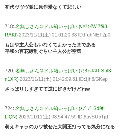
初代ヴヴヴ並に原作愛なくて悲しい
718:
名無しさん＠ドル箱いっぱい (ﾜｯﾁｮｲW 7f93-
RAKI)
2023/11/11(土) 01:01:20.38 ID:FghNET2p0
もはや主人公もいなくてよかったまである
平和の百花繚乱ぐらい主人公が空気
720:
名無しさん＠ドル箱いっぱい (ｻｻｸｯﾃﾛﾛT Spf3-
n1XR)
2023/11/11(土) 01:42:09.61 ID:1jh6/GKep
さっぱりしすぎてて逆に好きだけどねw
724:
名無しさん＠ドル箱いっぱい (ｽﾌﾟﾌﾟ Sd9f-
LjQN)
2023/11/11(土) 08:54:47.59 ID:8avSU5Tjd
萌えキャラのガワ被せた大開王打ってる気分になる