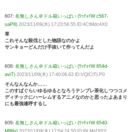
607:
名無しさん＠ドル箱いっぱい (ﾜｯﾁｮｲW c567-
uaP8)
2023/11/09(木) 17:23:56.55 ID:4CtMdc4X0
草
これそんな殺伐とした物語なのかよ
サンキョーどんだけ手抜いて作ってんだよ
608:
名無しさん＠ドル箱いっぱい (ﾜｯﾁｮｲW 654d-
aviT)
2023/11/09(木) 17:40:06.63 ID:VQlCtTLP0
そんなんなんか……
このすばぐらいゆるゆるとなろうテンプレ茶化しつつコメ
ディチックにハーレムするアニメなのかと思ったよあまり
にも最強連呼するし
609:
名無しさん＠ドル箱いっぱい (ﾜｯﾁｮｲW 6540-
M88s)
2023/11/09(木) 17:54:24.50 ID:l8LMsDfY0