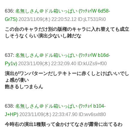
636:
名無しさん＠ドル箱いっぱい (ﾜｯﾁｮｲW 6d58-
Gr7S)
2023/11/09(木) 22:20:52.12 ID:jLT531Ri0
この台のキャラだけ別の版権のキャラに入れ替えても成立
しそうなくらい演出少ないし雑だな
637:
名無しさん＠ドル箱いっぱい (ﾜｯﾁｮｲW b16d-
Py1v)
2023/11/09(木) 22:32:09.40 ID:kUZs9+f00
演出がワンパターンだしテキトーに赤くしとけばいいでし
ょ感が凄い
飽きるしつまらん
638:
名無しさん＠ドル箱いっぱい (ﾜｯﾁｮｲ b104-
J+HP)
2023/11/09(木) 22:33:47.90 ID:wv6sxlt80
今時右の演出1種類って金かけてなさが露骨に出てるわ