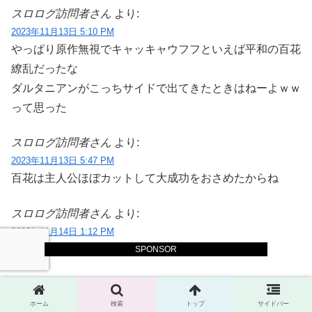
スロログ訪問者さん
より:
2023年11月13日 5:10 PM
やっぱり原作無視でキャッキャウフフといえば平和の百花
繚乱だったな
ダルタニアンがこっちサイドで出てきたときはねーよｗｗ
って思った
スロログ訪問者さん
より:
2023年11月13日 5:47 PM
百花は主人公ほぼカットして大成功をおさめたからね
スロログ訪問者さん
より:
2023年11月14日 1:12 PM
アクエリかぐやがアトリエかぐやに見えたんだ
SPONSOR
スロログ訪問者さん
より:
2023年11月15日 12:11 AM
ホーム
検索
トップ
サイドバー