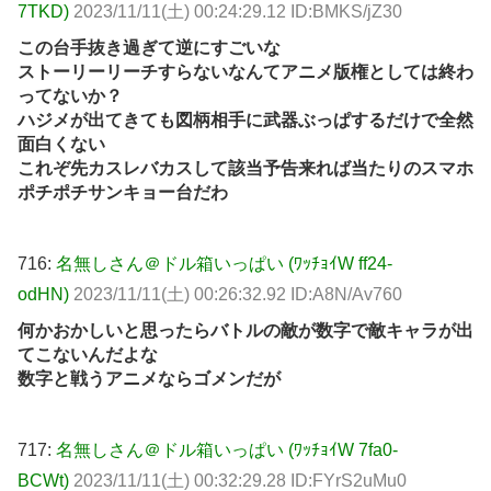
7TKD)
2023/11/11(土) 00:24:29.12 ID:BMKS/jZ30
この台手抜き過ぎて逆にすごいな
ストーリーリーチすらないなんてアニメ版権としては終わ
ってないか？
ハジメが出てきても図柄相手に武器ぶっぱするだけで全然
面白くない
これぞ先カスレバカスして該当予告来れば当たりのスマホ
ポチポチサンキョー台だわ
716:
名無しさん＠ドル箱いっぱい (ﾜｯﾁｮｲW ff24-
odHN)
2023/11/11(土) 00:26:32.92 ID:A8N/Av760
何かおかしいと思ったらバトルの敵が数字で敵キャラが出
てこないんだよな
数字と戦うアニメならゴメンだが
717:
名無しさん＠ドル箱いっぱい (ﾜｯﾁｮｲW 7fa0-
BCWt)
2023/11/11(土) 00:32:29.28 ID:FYrS2uMu0