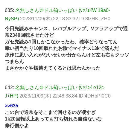
635:
名無しさん＠ドル箱いっぱい (ﾜｯﾁｮｲW 19a0-
NySP)
2023/11/09(木) 22:18:33.32 ID:3IzHKLZH0
今日先読みチャンス、レバブルアップ、Vフラアップで通
常2340回転させたけど
ガセ先読み1回しかこなかったわ、確率どうなってん
幸い初当たり10回取れたお陰でマイナス13kで済んだ
原作に思い入れがないせいか分からんけど左も右もクッソ
つまらん
まさかかぐや様越えてくるとは思わんかった
642:
名無しさん＠ドル箱いっぱい (ﾜｯﾁｮｲ e12c-
J+HP)
2023/11/09(木) 22:48:38.84 ID:4DHpPI0C0
>>635
この台で通常をそこまで回せるのが凄すぎ
1k20回転以上あっても打ち切れる自信ないな
修行僧かよ