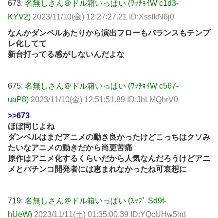
673:
名無しさん＠ドル箱いっぱい (ﾜｯﾁｮｲW c1d3-
KYV2)
2023/11/10(金) 12:27:27.21 ID:XsslkN6j0
なんかダンベルあたりから演出フローもバランスもテンプ
レ化してて
新台打ってる感がしないんだよな
675:
名無しさん＠ドル箱いっぱい (ﾜｯﾁｮｲW c567-
uaP8)
2023/11/10(金) 12:51:51.89 ID:JhLMQhrV0
>>673
ほぼ同じよね
ダンベルはまだアニメの動き良かったけどこっちはクソみ
たいなアニメの動きだから尚更苦痛
原作はアニメ化するくらいだから人気なんだろうけどアニ
メとパチンコ開発者には恵まれなかったね可哀想に
719:
名無しさん＠ドル箱いっぱい (ｽｯﾌﾟ Sd9f-
hUeW)
2023/11/11(土) 01:35:00.39 ID:YQcUHw5hd