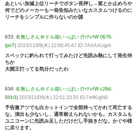
あといい加減上位リーチでボタン長押し→紫とか止めろや
何でどのメーカーも一発告知みたいなカスタムつけるのに
リーチをシンプルに作らないのか謎
633:
名無しさん＠ドル箱いっぱい (ﾜｯﾁｮｲW 0676-
IpnT)
2023/11/09(木) 22:00:45.67 ID:7AXAXcqp0
スペックに釣られて打ってみたけど先読み熱にして発生待
ちか
大開王打ってる気分だったわ
634:
名無しさん＠ドル箱いっぱい (ﾜｯﾁｮｲW c26d-
9Xh3)
2023/11/09(木) 22:01:20.55 ID:7rt4K/gN0
予告激アツでも白カットインで全部持ってかれて死亡する
な。演出も少ないし、通常耐えられないかも。カスタムも
ユニコーンに先読み足しただけだし手抜きだな。かぐや様
に戻ります。