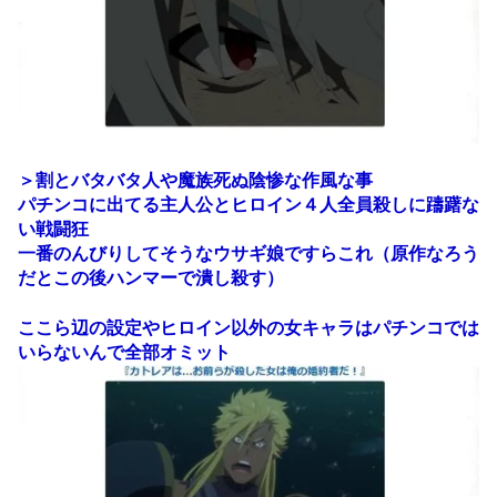
＞割とバタバタ人や魔族死ぬ陰惨な作風な事
パチンコに出てる主人公とヒロイン４人全員殺しに躊躇な
い戦闘狂
一番のんびりしてそうなウサギ娘ですらこれ（原作なろう
だとこの後ハンマーで潰し殺す）
ここら辺の設定やヒロイン以外の女キャラはパチンコでは
いらないんで全部オミット