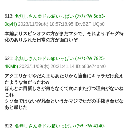
613:
名無しさん＠ドル箱いっぱい (ﾜｯﾁｮｲW 6db3-
0qvH)
2023/11/09(木) 18:57:18.95 ID:vBZTlUQp0
本編よりスピンオフの方がまだマシで、それよりギャグ特
化のありふれた日常の方が面白いぞ
621:
名無しさん＠ドル箱いっぱい (ﾜｯﾁｮｲW 7925-
4KMb)
2023/11/09(木) 20:21:41.14 ID:b83e74am0
アクエリかぐやだんまちあたりから適当にキャラだけ変え
たような台だったわw
ほんとに目新しさが何もなくて次にまた打つ理由がないね
これ
クソ台ではないが凡台というかマジでただの手抜き台だな
あと感じた
622:
名無しさん＠ドル箱いっぱい (ﾜｯﾁｮｲW 4140-