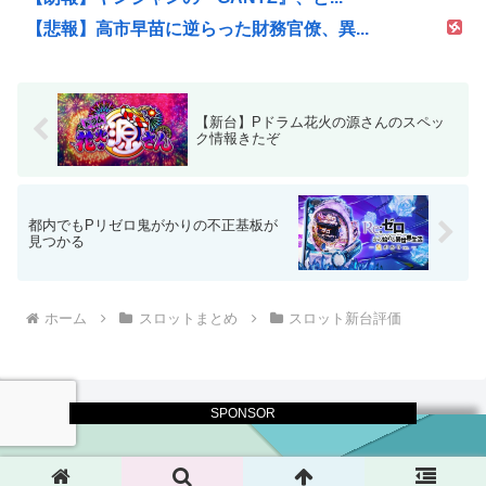
【悲報】高市早苗に逆らった財務官僚、異...
【新台】Pドラム花火の源さんのスペッ
ク情報きたぞ
都内でもPリゼロ鬼がかりの不正基板が
見つかる
ホーム
スロットまとめ
スロット新台評価
SPONSOR
© 2017 パチスロログ.