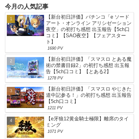
今月の人気記事
【新台初日評価】パチンコ「e ソード
アート・オンライン アリシゼーション
夜空」の初打ち感想 出玉報告【5ch口
コミ】【SAO夜空】【フェアスター
ト】
1690 PV
【新台初日評価】「スマスロ とある魔
術の禁書目録2」の初打ち感想 出玉報
告【5ch口コミ】【とある2】
1278 PV
【新台初日評価】「スマスロ やじきた
道中記参る！」の初打ち感想 出玉報告
【5ch口コミ】
1211 PV
【e牙狼12黄金騎士極限】離席のタイ
ミング
1071 PV