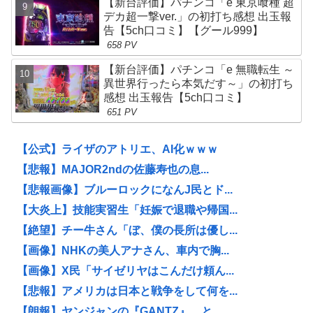
【新台評価】パチンコ「e 東京喰種 超
デカ超一撃ver.」の初打ち感想 出玉報
告【5ch口コミ】【グール999】
658 PV
【新台評価】パチンコ「e 無職転生 ～
異世界行ったら本気だす～」の初打ち
感想 出玉報告【5ch口コミ】
651 PV
【公式】ライザのアトリエ、AI化ｗｗｗ
【悲報】MAJOR2ndの佐藤寿也の息...
【悲報画像】ブルーロックになんJ民とド...
【大炎上】技能実習生「妊娠で退職や帰国...
【絶望】チー牛さん「ぼ、僕の長所は優し...
【画像】NHKの美人アナさん、車内で胸...
【画像】X民「サイゼリヤはこんだけ頼ん...
【悲報】アメリカは日本と戦争をして何を...
【朗報】ヤンジャンの『GANTZ』、と...