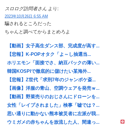
スロログ訪問者さん
より:
2023年10月26日 6:55 AM
騙されるところだった
ちゃんと調べてからまとめろよ
【動画】女子高生ダンス部、完成度が高す...
【悲報】K-POPオタク「よ～し抽選当...
ホリエモン「面接でさ、納豆パックの薄い...
韓国KOSPIで徹底的に儲けたい某海外...
【悲報】Z世代「求刑7年のジャンポケ斎...
【画像】洋服の青山、空調ウェアを発売ｗ...
【動画】野菜売りのおじさんにドローンを...
女性「レイプされました」検事「嘘では？...
思い通りに動かない熊本被災者に左派が我...
ウミガメの赤ちゃんを放流した人、間違っ...