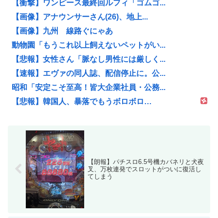
【衝撃】ワンピース最終回ルフィ「ゴムゴ...
【画像】アナウンサーさん(26)、地上...
【画像】九州 線路ぐにゃあ
動物園「もうこれ以上飼えないペットがい...
【悲報】女性さん「脈なし男性には厳しく...
【速報】エヴァの同人誌、配信停止に。公...
昭和「安定こそ至高！皆大企業社員・公務...
【悲報】韓国人、暴落でもうボロボロ…
【朗報】パチスロ6.5号機カバネリと犬夜
叉、万枚連発でスロットがついに復活し
てしまう