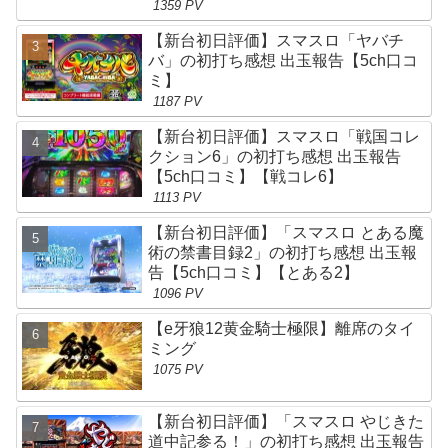
1359 PV
【新台初日評価】スマスロ「ヤバチ
バ」の初打ち感想 出玉報告【5ch口コ
ミ】
1187 PV
【新台初日評価】スマスロ「戦国コレ
クション6」の初打ち感想 出玉報告
【5ch口コミ】【戦コレ6】
1113 PV
【新台初日評価】「スマスロ とある魔
術の禁書目録2」の初打ち感想 出玉報
告【5ch口コミ】【とある2】
1096 PV
【e牙狼12黄金騎士極限】離席のタイ
ミング
1075 PV
【新台初日評価】「スマスロ やじきた
道中記参る！」の初打ち感想 出玉報告