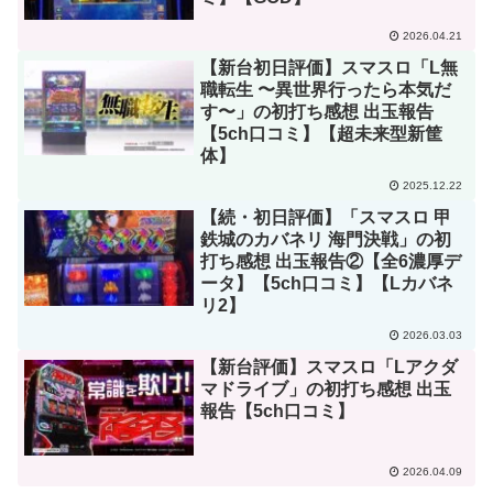
2026.04.21
【新台初日評価】スマスロ「L無
職転生 〜異世界行ったら本気だ
す〜」の初打ち感想 出玉報告
【5ch口コミ】【超未来型新筐
体】
2025.12.22
【続・初日評価】「スマスロ 甲
鉄城のカバネリ 海門決戦」の初
打ち感想 出玉報告②【全6濃厚デ
ータ】【5ch口コミ】【Lカバネ
リ2】
2026.03.03
【新台評価】スマスロ「Lアクダ
マドライブ」の初打ち感想 出玉
報告【5ch口コミ】
2026.04.09