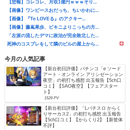
【悲報】コレコレ、月収1億円ｗｗｗそり...
【画像】ワンピースおだっち、ちいかわに...
【画像】『To LOVEる』のアクキー...
【画像】藤嶌果歩、ビキニよりこっちの方...
「左派の流したデマに政治が完全敗北した...
死神のコスプレをして隣のビルの屋上から...
今月の人気記事
【新台初日評価】パチンコ「e ソード
アート・オンライン アリシゼーション
夜空」の初打ち感想 出玉報告【5ch口
コミ】【SAO夜空】【フェアスター
ト】
1529 PV
【新台初日評価】「Lパチスロ からく
りサーカス2」の初打ち感想 出玉報告
【5ch口コミ】【からくり2】【新筐体
不評】