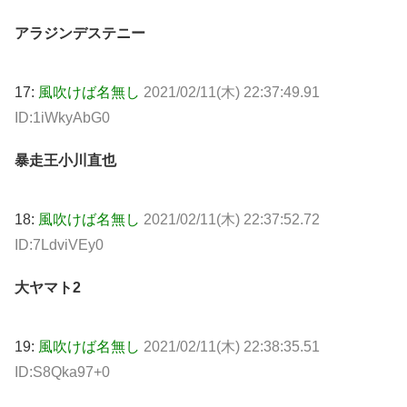
アラジンデステニー
17:
風吹けば名無し
2021/02/11(木) 22:37:49.91
ID:1iWkyAbG0
暴走王小川直也
18:
風吹けば名無し
2021/02/11(木) 22:37:52.72
ID:7LdviVEy0
大ヤマト2
19:
風吹けば名無し
2021/02/11(木) 22:38:35.51
ID:S8Qka97+0