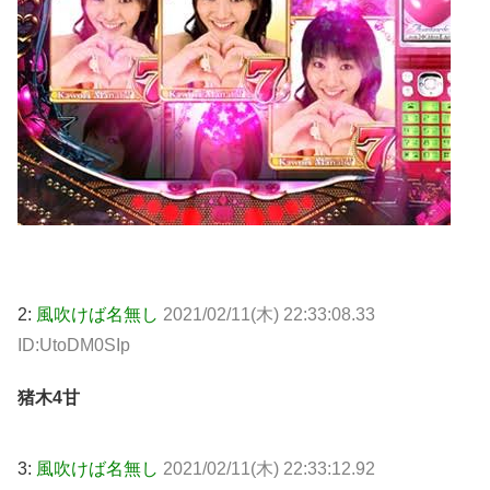
2:
風吹けば名無し
2021/02/11(木) 22:33:08.33
ID:UtoDM0SIp
猪木4甘
3:
風吹けば名無し
2021/02/11(木) 22:33:12.92