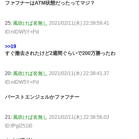
ファフナーはATM状態だったってマジ？
25:
風吹けば名無し
2021/02/11(木) 22:39:59.41
ID:nIDW5Y+Pd
>>19
すぐ撤去されたけど2週間ぐらいで200万勝ったわ
20:
風吹けば名無し
2021/02/11(木) 22:38:41.37
ID:nIDW5Y+Pd
バーストエンジェルかファフナー
21:
風吹けば名無し
2021/02/11(木) 22:38:56.03
ID:fPgI251t0