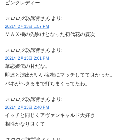
ピンクレディー
スロログ訪問者さん
より:
2021年2月13日 1:57 PM
ＭＡＸ機の先駆けとなった初代花の慶次
スロログ訪問者さん
より:
2021年2月13日 2:01 PM
華恋姫伝の甘だな。
即連と演出がいい塩梅にマッチしてて良かった。
バネがヘタるまで打ちまくってたわ。
スロログ訪問者さん
より:
2021年2月13日 2:40 PM
イッチと同じくアヴァンキャルド大好き
相性かなり良くて
スロログ訪問者さん
より: