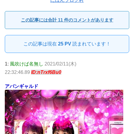
にほんブログ村
この記事には合計 11 件のコメントがあります
この記事は現在
25 PV
読まれています！
1:
風吹けば名無し
2021/02/11(木)
22:32:46.89
ID:nTrxf6Bu0
アバンギャルド