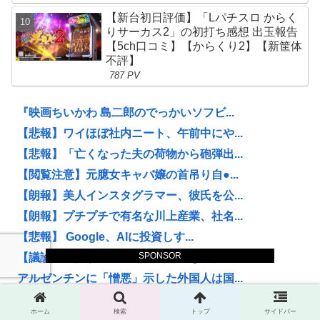
【新台初日評価】「Lパチスロ からく
りサーカス2」の初打ち感想 出玉報告
【5ch口コミ】【からくり2】【新筐体
不評】
787 PV
『映画ちいかわ 島二郎のでっかいソフビ...
【悲報】ワイほぼ社内ニート、午前中にや...
【悲報】「亡くなった夫の荷物から砲弾出...
【閲覧注意】元臆女キャバ嬢の首吊り自●...
【朗報】美人インスタグラマー、彼氏を公...
【朗報】プチプチで有名な川上産業、社名...
【悲報】 Google、AIに投資しす...
SPONSOR
【議論】W杯が「64チーム制」になった...
アルゼンチンに「憎悪」示した外国人は国...
【画像】AKBのセンター、レベチな事が...
ホーム
検索
トップ
サイドバー