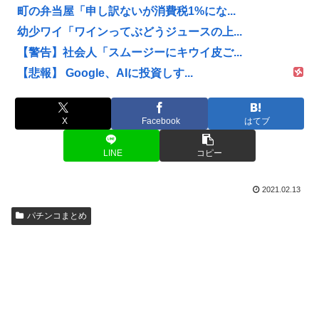
町の弁当屋「申し訳ないが消費税1%にな...
幼少ワイ「ワインってぶどうジュースの上...
【警告】社会人「スムージーにキウイ皮ご...
【悲報】 Google、AIに投資しす...
X
Facebook
はてブ
LINE
コピー
2021.02.13
パチンコまとめ