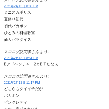
2021年2月13日 8:38 PM
ミニスカポリス
夏祭り初代
初代バカボン
ひとみの料理教室
仙人パラダイス
スロログ訪問者さん
より:
2021年2月13日 8:51 PM
Eアドベンチャー2とE.T.だなぁ
スロログ訪問者さん
より:
2021年2月13日 11:17 PM
どちらもダイイチだが
バカボン
ピンクレディ