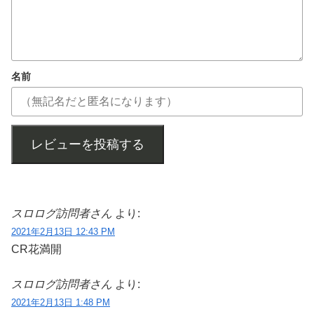
名前
レビューを投稿する
スロログ訪問者さん
より:
2021年2月13日 12:43 PM
CR花満開
スロログ訪問者さん
より:
2021年2月13日 1:48 PM