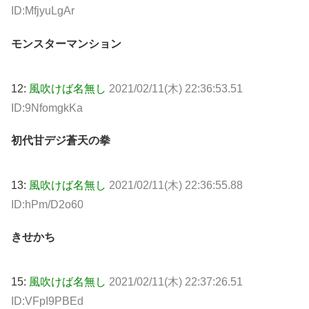
ID:MfjyuLgAr
モンスターマンション
12:
風吹けば名無し
2021/02/11(木) 22:36:53.51
ID:9NfomgkKa
初代甘デジ蒼天の拳
13:
風吹けば名無し
2021/02/11(木) 22:36:55.88
ID:hPm/D2o60
きせかち
15:
風吹けば名無し
2021/02/11(木) 22:37:26.51
ID:VFpI9PBEd