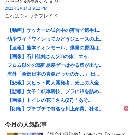
スロログ訪問者さん
より:
2021年2月14日 9:12 PM
これはウィッチブレイド
【動画】サッカーの試合中の落雷で選手1...
幼少ワイ「ワインってぶどうジュースの上...
【速報】熊本イオンモール、爆発の原因は...
【画像】石川佳純さん(31)の体、エッ...
フロム以外の高難易度ゲーはやる気が出な...
海外「全部日本の真似だったのか…」 日...
【悲報】大ヒット同人開発者、売上の入金...
【悲報】女子自転車競技、ブラに綿を詰め...
【画像】トイレの花子さん(27)「あそ...
【朗報】プチプチで有名な川上産業、社名...
今月の人気記事
【新台初日評価】パチンコ「e ソード