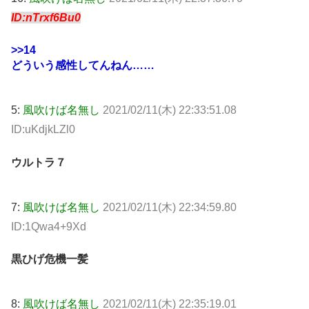
ID:nTrxf6Bu0
>>14
どういう感性してんねん……
5:
風吹けば名無し
2021/02/11(木) 22:33:51.08
ID:uKdjkLZl0
ウルトラ７
7:
風吹けば名無し
2021/02/11(木) 22:34:59.80
ID:1Qwa4+9Xd
黒ひげ危機一髪
8:
風吹けば名無し
2021/02/11(木) 22:35:19.01