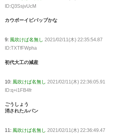
ID:Q3SsjvUcM
カウボーイビバップかな
9:
風吹けば名無し
2021/02/11(木) 22:35:54.87
ID:TXTfFWpha
初代大工の減産
10:
風吹けば名無し
2021/02/11(木) 22:36:05.91
ID:q+i1FB4fr
ごうしょう
消されたルパン
11:
風吹けば名無し
2021/02/11(木) 22:36:49.47