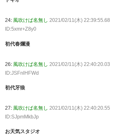
24:
風吹けば名無し
2021/02/11(木) 22:39:55.68
ID:5xmr+Z8y0
初代春爛漫
26:
風吹けば名無し
2021/02/11(木) 22:40:20.03
ID:JSFnlHFWd
初代牙狼
27:
風吹けば名無し
2021/02/11(木) 22:40:20.55
ID:SJpmMkbJp
お天気スタジオ