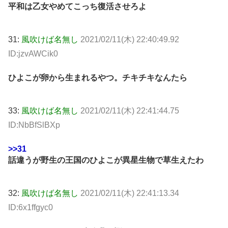
平和は乙女やめてこっち復活させろよ
31:
風吹けば名無し
2021/02/11(木) 22:40:49.92
ID:jzvAWCik0
ひよこが卵から生まれるやつ。チキチキなんたら
33:
風吹けば名無し
2021/02/11(木) 22:41:44.75
ID:NbBfSlBXp
>>31
話違うが野生の王国のひよこが異星生物で草生えたわ
32:
風吹けば名無し
2021/02/11(木) 22:41:13.34
ID:6x1ffgyc0