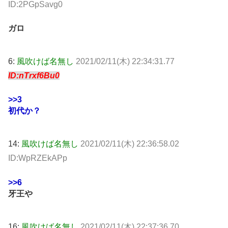
ID:2PGpSavg0
ガロ
6:
風吹けば名無し
2021/02/11(木) 22:34:31.77
ID:nTrxf6Bu0
>>3
初代か？
14:
風吹けば名無し
2021/02/11(木) 22:36:58.02
ID:WpRZEkAPp
>>6
牙王や
16:
風吹けば名無し
2021/02/11(木) 22:37:36.70