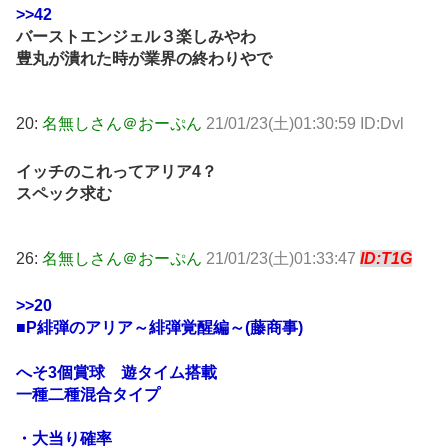
>>42
バーストエンジェル３楽しみやわ
豊丸が潰れた時が業界の終わりやで
20:
名無しさん＠おーぷん
21/01/23(土)01:30:59 ID:Dvl
イッチのこれってアリア4？
スペック求む
26:
名無しさん＠おーぷん
21/01/23(土)01:33:47
ID:T1G
>>20
■P緋弾のアリア～緋弾覚醒編～(藤商事)
へそ3個賞球 遊タイム搭載
一種二種混合タイプ
・大当り確率