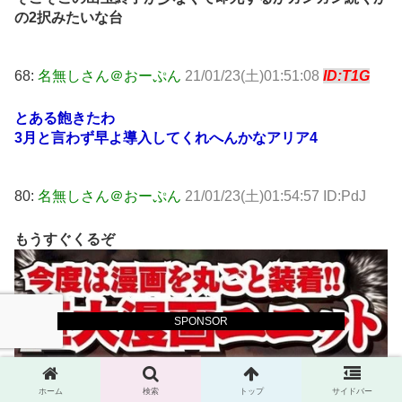
の2択みたいな台
68:
名無しさん＠おーぷん
21/01/23(土)01:51:08
ID:T1G
とある飽きたわ
3月と言わず早よ導入してくれへんかなアリア4
80:
名無しさん＠おーぷん
21/01/23(土)01:54:57 ID:PdJ
もうすぐくるぞ
SPONSOR
ホーム
検索
トップ
サイドバー