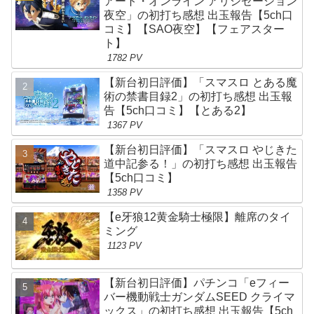
アート・オンライン アリシゼーション
夜空」の初打ち感想 出玉報告【5ch口
コミ】【SAO夜空】【フェアスター
ト】
1782 PV
【新台初日評価】「スマスロ とある魔
術の禁書目録2」の初打ち感想 出玉報
告【5ch口コミ】【とある2】
1367 PV
【新台初日評価】「スマスロ やじきた
道中記参る！」の初打ち感想 出玉報告
【5ch口コミ】
1358 PV
【e牙狼12黄金騎士極限】離席のタイ
ミング
1123 PV
【新台初日評価】パチンコ「eフィー
バー機動戦士ガンダムSEED クライマ
ックス」の初打ち感想 出玉報告【5ch