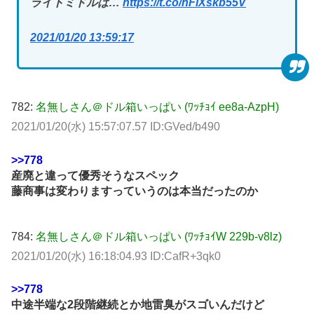
ライトミドルは…
https://t.co/nFiXskb55V
2021/01/20 13:59:17
782:
名無しさん＠ドル箱いっぱい (ﾜｯﾁｮｲ ee8a-AzpH)
2021/01/20(水) 15:57:07.57 ID:GVed/b490
>>778
産廃と違って優秀そうなスペック
藤商事は変わりますっていうのは本当だったのか
784:
名無しさん＠ドル箱いっぱい (ﾜｯﾁｮｲW 229b-v8lz)
2021/01/20(水) 16:18:04.93 ID:CafR+3qk0
>>778
中途半端な2段階継続とか地雷臭がスゴいんだけど