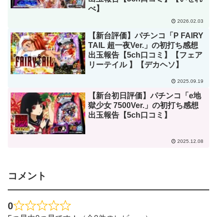
べ】
2026.02.03
【新台評価】パチンコ「P FAIRY
TAIL 超一夜Ver.」の初打ち感想
出玉報告【5ch口コミ】【フェア
リーテイル 】【デカヘソ】
2025.09.19
【新台初日評価】パチンコ「e地
獄少女 7500Ver.」の初打ち感想
出玉報告【5ch口コミ】
2025.12.08
コメント
0