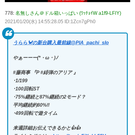
778:
名無しさん＠ドル箱いっぱい (ﾜｯﾁｮｲW a1f9-LFlY)
2021/01/20(水) 14:55:28.05 ID:1Zcn7gPh0
うらら🦀の新台購入最前線
@PIA_pachi_slo
やぁーーー(*・ω・)ﾉ
#藤商事 『P #緋弾のアリア 』
･1/199
･100回転ST
･75%継続と87%継続の2モード？
平均継続約80%‼️
･499回転で遊タイム
来週詳細お伝えできるかと👍👍