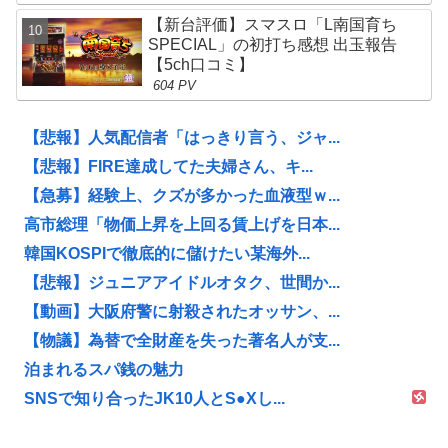
【新台評価】スマスロ「L南国育ち
SPECIAL」の初打ち感想 出玉報告
【5ch口コミ】
604 PV
【悲報】人気配信者「はっきり言う、ジャ...
【悲報】FIRE達成してた夫婦さん、キ...
【急募】経験上、クズが多かった血液型ｗ...
高市総理「物価上昇を上回る賃上げを日本...
韓国KOSPIで徹底的に儲けたい某海外...
【悲報】ジュニアアイドルオタク、世間か...
【動画】大阪府警に射殺されたオッサン、...
【物議】為替で全財産を失った著名人が支...
泊まれるスパ銭の魅力
SNSで知り合ったJK10人とS●Xし...