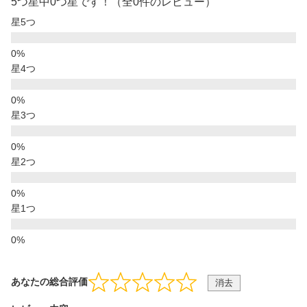
5つ星中0つ星です！（全0件のレビュー）
星5つ
星4つ
星3つ
星2つ
星1つ
あなたの総合評価
消去