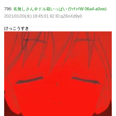
796:
名無しさん＠ドル箱いっぱい (ﾜｯﾁｮｲW 06a4-a0vw)
2021/01/20(水) 18:45:01.92 ID:qZ6nXd9y0
けっこうすき