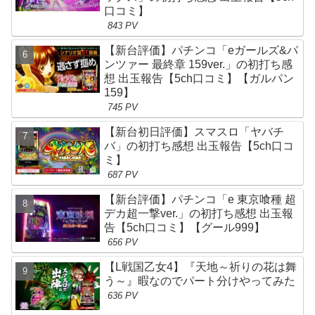
口コミ】
843 PV
【新台評価】パチンコ「eガールズ&パ
ンツァー 最終章 159ver.」の初打ち感
想 出玉報告【5ch口コミ】【ガルパン
159】
745 PV
【新台初日評価】スマスロ「ヤバチ
バ」の初打ち感想 出玉報告【5ch口コ
ミ】
687 PV
【新台評価】パチンコ「e 東京喰種 超
デカ超一撃ver.」の初打ち感想 出玉報
告【5ch口コミ】【グール999】
656 PV
【L戦国乙女4】『天地～祈りの花は舞
う～』暇なのでパート分けやってみた
636 PV