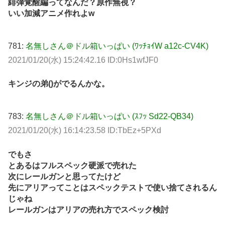
緋弾覚醒編ってなんだ？原作無視？
いい加減アニメ作れよw
781:
名無しさん＠ドル箱いっぱい (ﾜｯﾁｮｲW a12c-CV4K)
2021/01/20(水) 15:24:42.16 ID:0Hs1wfJF0
キンジの弟()がでるんかな。
783:
名無しさん＠ドル箱いっぱい (ｽﾌｯ Sd22-QB34)
2021/01/20(水) 16:14:23.58 ID:TbEz+5PXd
でもさ
とあるはフルスペック硬派で売れた
次にレールガンと思ってたけど
先にアリアってことはスペックテストで使い捨てされるん
じゃね
レールガンはアリアの売れ方でスペック検討