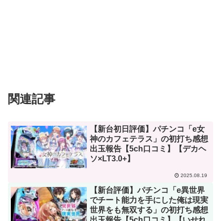
関連記事
【新台初日評価】パチンコ「e女
神のカフェテラス」の初打ち感想
出玉報告【5ch口コミ】【デカヘ
ソ×LT3.0+】
2025.08.19
【新台評価】パチンコ「e異世界
でチート能力を手にした俺は現実
世界をも無双する」の初打ち感想
出玉報告【5ch口コミ】【いせれ