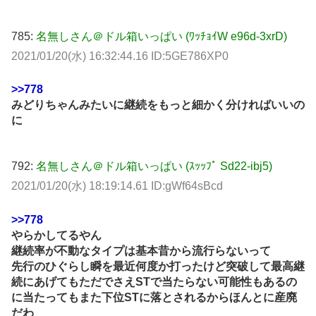
785:
名無しさん＠ドル箱いっぱい (ﾜｯﾁｮｲW e96d-3xrD)
2021/01/20(水) 16:32:44.16 ID:5GE786XP0
>>778
みどりちゃんみたいに継続をもっと細かく分ければいいの
に
792:
名無しさん＠ドル箱いっぱい (ｽｯｯﾌﾟ Sd22-ibj5)
2021/01/20(水) 18:19:14.61 ID:gWf64sBcd
>>778
やらかしてるやん
継続率が不動なタイプは基本昔から流行らないって
先行のひぐらし瞬を最近何度か打ったけど突破して最高継
続にあげてもただでさえSTで当たらない可能性もあるの
に当たってもまた下位STに落とされるからほんとに産廃
だわ