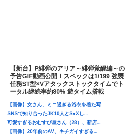
【新台】P緋弾のアリア～緋弾覚醒編～の
予告GIF動画公開！スペックは1/199 強襲
任務ST型×Vアタックストックタイムでト
ータル継続率約80% 遊タイム搭載
【画像】女さん、ミニ過ぎる浴衣を着た写...
SNSで知り合ったJK10人とS●Xし...
可愛すぎるおむすび屋さん（28）、新店...
【画像】20年前のAV、キチガイすぎる...