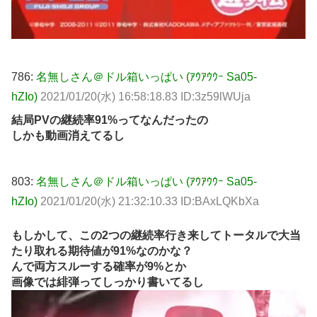
786:
名無しさん＠ドル箱いっぱい (ｱｳｱｳｳｰ Sa05-
hZIo)
2021/01/20(水) 16:58:18.83 ID:3z59lWUja
結局PVの継続率91%ってなんだったの
しかも動画消えてるし
803:
名無しさん＠ドル箱いっぱい (ｱｳｱｳｳｰ Sa05-
hZIo)
2021/01/20(水) 21:32:10.33 ID:BAxLQKbXa
もしかして、この2つの継続率行き来してトータルで大当
たり取れる期待値が91%なのかな？
んで両方スルーする確率が9%とか
画像では緋弾ってしっかり書いてるし