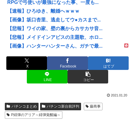
RPGで弓使いが最強になった事、一度も...
【速報】ひろゆき、離婚へｗｗｗ
【画像】坂口杏里、逃走してウ●カスまで...
【悲報】ワイの家、壁の裏からカサカサ音...
【悲報】メイドインアビスの主題歌、ホロ...
【画像】ハンターハンターさん、ガチで最...
X
Facebook
はてブ
LINE
コピー
2021.01.20
パチンコまとめ
パチンコ新台前評判
藤商事
P緋弾のアリア～緋弾覚醒編～