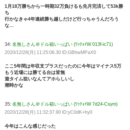
1月18万勝ちから一時期32万負けるも先月完済して53k勝
ち
行かなきゃ4年連続勝ち越しだけど行っちゃうんだろう
な…
34:
名無しさん＠ドル箱いっぱい (ﾜｯﾁｮｲW 013f-ic71)
2020/12/28(月) 11:25:06.30 ID:GBhwMPaX0
ここ5年間は年収支プラスだったのに今年はマイナス5万
もう近場には勝てる台は皆無
遊タイム狙いなんてアホらしいし
潮時かな
35:
名無しさん＠ドル箱いっぱい (ﾜｯﾁｮｲW 7d24-Csym)
2020/12/28(月) 11:32:37.90 ID:yC0dK+hy0
今年はこんな感じだった