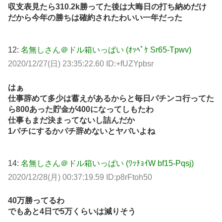
収支表見たら310.2k勝ってた後は大晦日の打ち納めだけ
だから今年の勝ちは確約されたわいい一年だった
12:
名無しさん＠ドル箱いっぱい (ｵｯﾍﾟｹ Sr65-Tpwv)
2020/12/27(日) 23:35:22.60 ID:+fUZYpbsr
はぁ
仕事辞めて多少は蓄えがあるからと毎日パチンコ行ってた
ら800あった貯金が400になってしもたわ
仕事もまだ決まってないし詰んだか
1パチにするかパチ辞めないとヤバいよね
14:
名無しさん＠ドル箱いっぱい (ﾜｯﾁｮｲW bf15-Pqsj)
2020/12/28(月) 00:37:19.59 ID:p8rFtoh50
40万勝ってるわ
でもあと4日で5万くらいは減りそう