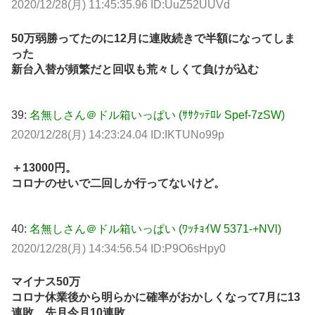
2020/12/28(月) 11:45:35.96 ID:UuZ52UUVd
50万弱勝ってたのに12月に連敗続きで半額になってしま
った
新台入替が頻繁だと回収も荒々しくて負けが込む
39:
名無しさん＠ドル箱いっぱい (ｻｻｸｯﾃﾛﾚ Spef-7zSW)
2020/12/28(月) 14:23:24.04 ID:IKTUNo99p
＋13000円。
コロナのせいで二回しか行ってないけど。
40:
名無しさん＠ドル箱いっぱい (ﾜｯﾁｮｲW 5371-+NVl)
2020/12/28(月) 14:34:56.54 ID:P9O6sHpy0
マイナス50万
コロナ休業後から明らかに確率がおかしくなって7月に13
連敗、先月今月10連敗