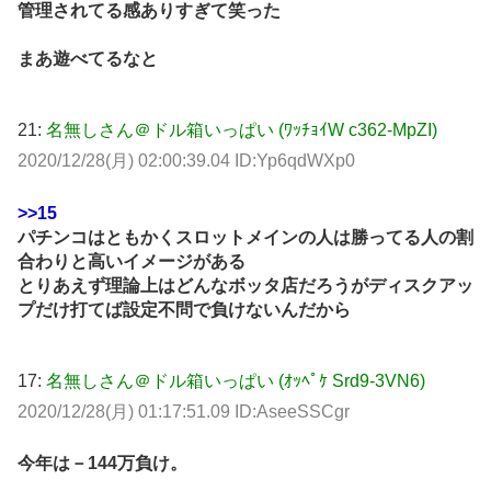
管理されてる感ありすぎて笑った
まあ遊べてるなと
21:
名無しさん＠ドル箱いっぱい (ﾜｯﾁｮｲW c362-MpZI)
2020/12/28(月) 02:00:39.04 ID:Yp6qdWXp0
>>15
パチンコはともかくスロットメインの人は勝ってる人の割
合わりと高いイメージがある
とりあえず理論上はどんなボッタ店だろうがディスクアッ
プだけ打てば設定不問で負けないんだから
17:
名無しさん＠ドル箱いっぱい (ｵｯﾍﾟｹ Srd9-3VN6)
2020/12/28(月) 01:17:51.09 ID:AseeSSCgr
今年は－144万負け。