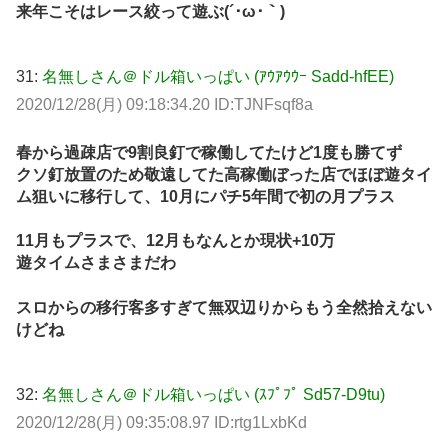
来年こそはレース絞って遊ぶ(´･ω･｀)
31:
名無しさん＠ドル箱いっぱい (ｱｳｱｳｳｰ Sadd-hfEE)
2020/12/28(月) 09:18:34.20 ID:TJNFsqf8a
春から過疎店で9割良釘で稼働してたけど1度も勝てず
クソ釘放置のため敬遠してた高稼働ぼった店でほぼ遊タイ
ム狙いに移行して、10月にパチ5年間で初の月プラス
11月もプラスで、12月もなんとか現状+10万
遊タイムさまさまだわ
スロからの移行客多すぎて無双辺りからもう全然拾えない
けどね
32:
名無しさん＠ドル箱いっぱい (ｽﾌﾟﾌﾟ Sd57-D9tu)
2020/12/28(月) 09:35:08.97 ID:rtg1LxbKd