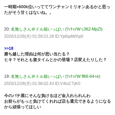
一時期+600k位いっててワンチャンミリオンあるかと思っ
たがそう甘くはないね。。
20:
名無しさん＠ドル箱いっぱい (ﾜｯﾁｮｲW c362-MpZI)
2020/12/28(月) 01:59:22.29 ID:Yp6qdWXp0
>>18
勝ち越した理由は何が思い当たる？
ヒキ？それとも遊タイムとかの登場？店変えたりした？
19:
名無しさん＠ドル箱いっぱい (ﾜｯﾁｮｲW ff66-64+e)
2020/12/28(月) 01:56:02.43 ID:V4luCTjK0
今のパチ屋にそんな負けるほど金入れられんわ
お前らがもっと負けてくれれば店も還元できるようになる
から頑張ってほしい