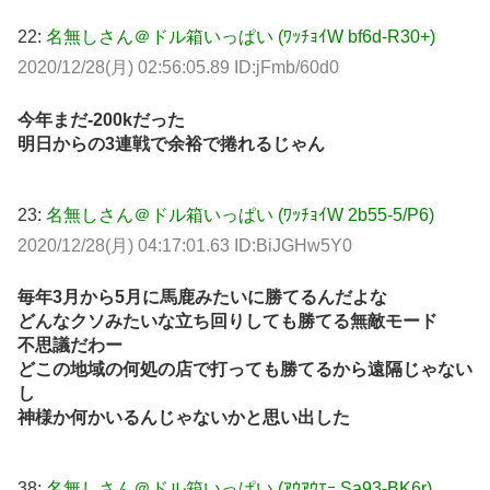
22:
名無しさん＠ドル箱いっぱい (ﾜｯﾁｮｲW bf6d-R30+)
2020/12/28(月) 02:56:05.89 ID:jFmb/60d0
今年まだ-200kだった
明日からの3連戦で余裕で捲れるじゃん
23:
名無しさん＠ドル箱いっぱい (ﾜｯﾁｮｲW 2b55-5/P6)
2020/12/28(月) 04:17:01.63 ID:BiJGHw5Y0
毎年3月から5月に馬鹿みたいに勝てるんだよな
どんなクソみたいな立ち回りしても勝てる無敵モード
不思議だわー
どこの地域の何処の店で打っても勝てるから遠隔じゃない
し
神様か何かいるんじゃないかと思い出した
38:
名無しさん＠ドル箱いっぱい (ｱｳｱｳｴｰ Sa93-BK6r)