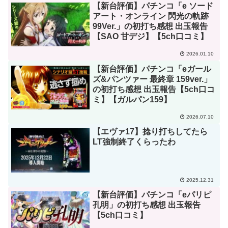
【新台評価】パチンコ「e ソード
アート・オンライン 閃光の軌跡
99Ver.」の初打ち感想 出玉報告
【SAO 甘デジ】【5ch口コミ】
2026.01.10
【新台評価】パチンコ「eガール
ズ&パンツァー 最終章 159ver.」
の初打ち感想 出玉報告【5ch口コ
ミ】【ガルパン159】
2026.07.10
【エヴァ17】捻り打ちしてたら
LT強制終了くらったわ
2025.12.31
【新台評価】パチンコ「eパリピ
孔明」の初打ち感想 出玉報告
【5ch口コミ】