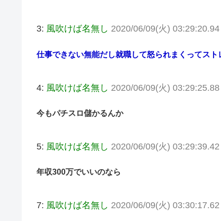
3:
風吹けば名無し
2020/06/09(火) 03:29:20.9
仕事できない無能だし就職して怒られまくってスト
4:
風吹けば名無し
2020/06/09(火) 03:29:25.8
今もパチスロ儲かるんか
5:
風吹けば名無し
2020/06/09(火) 03:29:39.4
年収300万でいいのなら
7:
風吹けば名無し
2020/06/09(火) 03:30:17.6