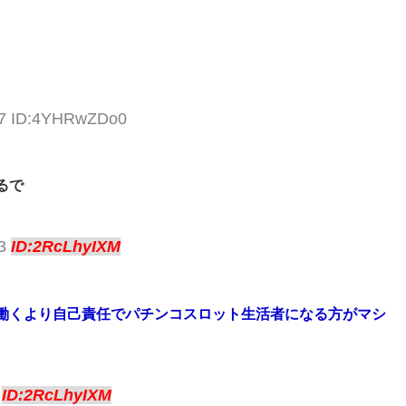
.07 ID:4YHRwZDo0
るで
63
ID:2RcLhyIXM
働くより自己責任でパチンコスロット生活者になる方がマシ
1
ID:2RcLhyIXM