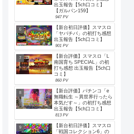
出玉報告【5ch口コミ】
【ガルパン159】
947 PV
【新台初日評価】スマスロ
「ヤバチバ」の初打ち感想
出玉報告【5ch口コミ】
901 PV
【新台評価】スマスロ「L
南国育ち SPECIAL」の初
打ち感想 出玉報告【5ch口
コミ】
860 PV
【新台評価】パチンコ「e
無職転生 ～異世界行ったら
本気だす～」の初打ち感想
出玉報告【5ch口コミ】
813 PV
【新台初日評価】スマスロ
「戦国コレクション6」の