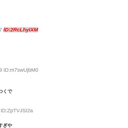
07
ID:2RcLhyIXM
39 ID:m7swUjbM0
つくで
 ID:ZpTVJSI2a
すぎや