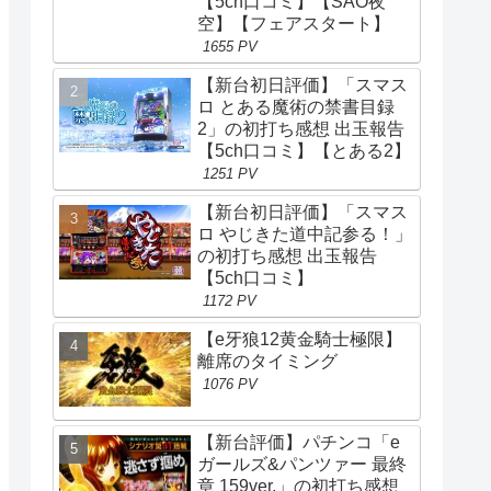
【5ch口コミ】【SAO夜
空】【フェアスタート】
1655 PV
【新台初日評価】「スマス
ロ とある魔術の禁書目録
2」の初打ち感想 出玉報告
【5ch口コミ】【とある2】
1251 PV
【新台初日評価】「スマス
ロ やじきた道中記参る！」
の初打ち感想 出玉報告
【5ch口コミ】
1172 PV
【e牙狼12黄金騎士極限】
離席のタイミング
1076 PV
【新台評価】パチンコ「e
ガールズ&パンツァー 最終
章 159ver.」の初打ち感想