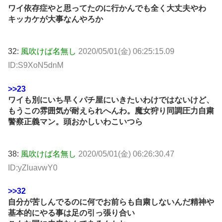
ワイ依存症やと思ってたのに行かんでも全く大丈夫やわ
キッカケが大事なんやろか
32:
風吹けば名無し
2020/05/01(金) 06:25:15.09
ID:S9XoN5dnM
>>23
ワイも別にいち早くパチ屋にいきたいわけではないけど、
もうこの雰囲気が耐えられへんわ。魔女狩り同調圧力自粛
警察正義マン。頭おかしいわこいつら
38:
風吹けば名無し
2020/05/01(金) 06:26:30.47
ID:yZluavwY0
>>32
自分が苦しんでるのに何でお前らも自粛しないんだ精神や
基本的にやる事は足の引っ張り合い