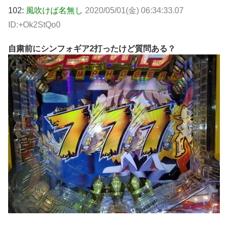
102:
風吹けば名無し
2020/05/01(金) 06:34:33.07
ID:+Ok2StQo0
自粛前にシンフォギア2打ったけど質問ある？