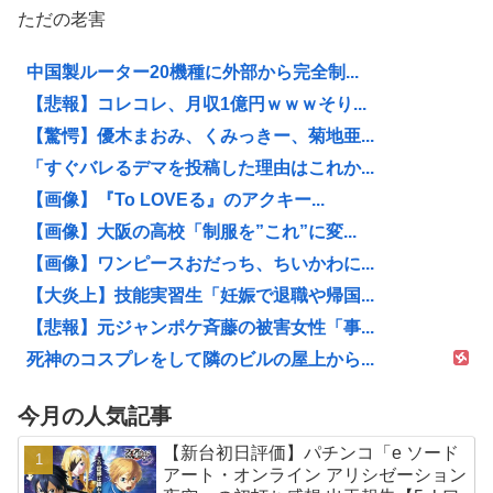
ただの老害
中国製ルーター20機種に外部から完全制...
【悲報】コレコレ、月収1億円ｗｗｗそり...
【驚愕】優木まおみ、くみっきー、菊地亜...
「すぐバレるデマを投稿した理由はこれか...
【画像】『To LOVEる』のアクキー...
【画像】大阪の高校「制服を”これ”に変...
【画像】ワンピースおだっち、ちいかわに...
【大炎上】技能実習生「妊娠で退職や帰国...
【悲報】元ジャンポケ斉藤の被害女性「事...
死神のコスプレをして隣のビルの屋上から...
今月の人気記事
【新台初日評価】パチンコ「e ソード
アート・オンライン アリシゼーション