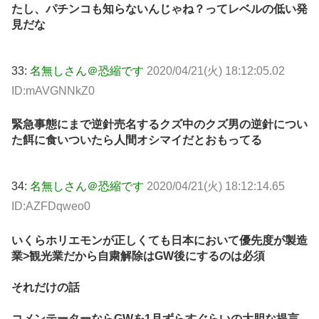
たし、パチンコも知らないんじゃね？ってレベルの低い発
見だな
33:
名無しさん＠恐縮です
2020/04/21(火) 18:12:05.02
ID:mAVGNNkZ0
緊急事態にまで逆針売名するクズ中のクズ男の逆針につい
た餌に食いついたら人間オシマイだとおもってる
34:
名無しさん＠恐縮です
2020/04/21(火) 18:12:14.65
ID:AZFDqweo0
いくらホリエモンが正しくても日本において優先度が製造
業>観光業だから自粛解除はGW後にするのは必須
それだけの話
コメンテーターならGWを1月ずらすぐらいの大胆な提言