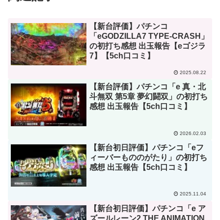
【新台評価】パチンコ
「eGODZILLA7 TYPE-CRASH」
の初打ち感想 出玉報告【eゴジラ
7】【5ch口コミ】
2025.08.22
【新台評価】パチンコ「e 真・北
斗無双 第5章 夢幻闘双」の初打ち
感想 出玉報告【5ch口コミ】
2026.02.03
【新台初日評価】パチンコ「eフ
ィーバーもののがたり」の初打ち
感想 出玉報告【5ch口コミ】
2025.11.04
【新台初日評価】パチンコ「e ア
ズールレーン2 THE ANIMATION