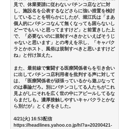
見で、休業要請に従わないパチンコ店などに対
し、施設名を公表するなどさらに強い措置を検討
していることを明らかにしたが、堀江氏は「まあ
個人的にパチンコなんて無くなっても困らないし
どーでもいいと思ってますけど」と前置きした上
で、「必要ないのに規制すべきかといえばそうじ
ゃないと思います」との考えを示し、「キャバク
ラとかホスト、風俗は規制すべきと思いますけど
ね」と付け加えた。
また、最前線で奮闘する医療関係者らを引き合い
に出してパチンコ店利用者を批判する声に対して
は、「医療関係者が頑張っているから遊ぶなって
のは暴論だろ。別にパチンコしてる人たちがこれ
見よがしにそれを広く世の中にアピールしてるな
らまだしも。濃厚接触しやすいキャバクラとかな
ら別だが」とくぎをさした。
4/21(火) 16:53配信
https://headlines.yahoo.co.jp/hl?a=20200421-