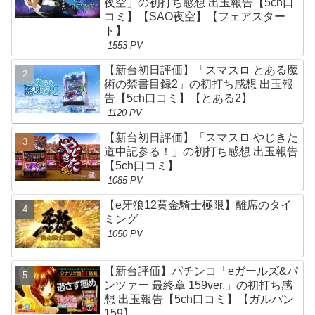
夜空」の初打ち感想 出玉報告【5ch口
コミ】【SAO夜空】【フェアスター
ト】
1553 PV
【新台初日評価】「スマスロ とある魔
術の禁書目録2」の初打ち感想 出玉報
告【5ch口コミ】【とある2】
1120 PV
【新台初日評価】「スマスロ やじきた
道中記参る！」の初打ち感想 出玉報告
【5ch口コミ】
1085 PV
【e牙狼12黄金騎士極限】離席のタイ
ミング
1050 PV
【新台評価】パチンコ「eガールズ&パ
ンツァー 最終章 159ver.」の初打ち感
想 出玉報告【5ch口コミ】【ガルパン
159】