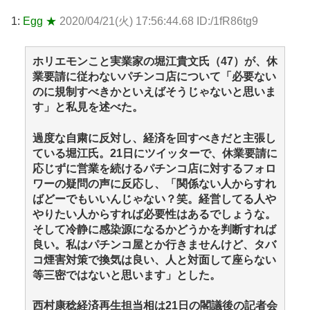
1:
Egg ★
2020/04/21(火) 17:56:44.68 ID:/1fR86tg9
ホリエモンこと実業家の堀江貴文氏（47）が、休
業要請に従わないパチンコ店について「必要ない
のに規制すべきかといえばそうじゃないと思いま
す」と私見を述べた。
過度な自粛に反対し、経済を回すべきだと主張し
ている堀江氏。21日にツイッターで、休業要請に
応じずに営業を続けるパチンコ店に対するフォロ
ワーの疑問の声に反応し、「関係ない人からすれ
ばどーでもいいんじゃない？笑。経営してる人や
やりたい人からすれば必要性はあるでしょうな。
そして冷静に感染源になるかどうかを判断すれば
良い。私はパチンコ屋とか行きませんけど、タバ
コ煙害対策で換気は良い、人と対面して座らない
等三密ではないと思います」とした。
西村康稔経済再生担当相は21日の閣議後の記者会