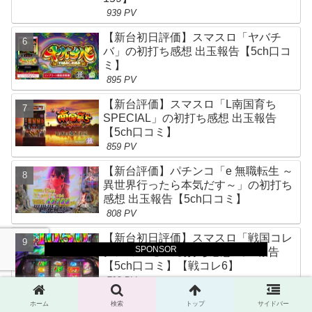
939 PV
【新台初日評価】スマスロ「ヤバチ
バ」の初打ち感想 出玉報告【5ch口コ
ミ】
895 PV
【新台評価】スマスロ「L南国育ち
SPECIAL」の初打ち感想 出玉報告
【5ch口コミ】
859 PV
【新台評価】パチンコ「e 無職転生 ～
異世界行ったら本気だす～」の初打ち
感想 出玉報告【5ch口コミ】
808 PV
【新台初日評価】スマスロ「戦国コレ
SPONSOR
クション6」の初打ち感想 出玉報告
【5ch口コミ】【戦コレ6】
793 PV
【新台初日評価】「Lパチスロ からく
ホーム
検索
トップ
サイドバー