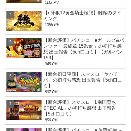
1112 PV
【e牙狼12黄金騎士極限】離席のタイ
ミング
1055 PV
【新台評価】パチンコ「eガールズ&パ
ンツァー 最終章 159ver.」の初打ち感
想 出玉報告【5ch口コミ】【ガルパン
159】
945 PV
【新台初日評価】スマスロ「ヤバチ
バ」の初打ち感想 出玉報告【5ch口コ
ミ】
897 PV
【新台評価】スマスロ「L南国育ち
SPECIAL」の初打ち感想 出玉報告
【5ch口コミ】
859 PV
【新台評価】パチンコ「e 無職転生 ～