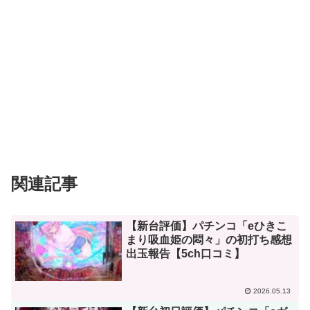
関連記事
【新台評価】パチンコ「eひきこ
まり吸血姫の悶々」の初打ち感想
出玉報告【5ch口コミ】
2026.05.13