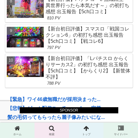
異世界行ったら本気だす～」の初打ち
感想 出玉報告【5ch口コミ】
810 PV
【新台初日評価】スマスロ「戦国コレ
クション6」の初打ち感想 出玉報告
【5ch口コミ】【戦コレ6】
797 PV
【新台初日評価】「Lパチスロ からく
りサーカス2」の初打ち感想 出玉報告
【5ch口コミ】【からくり2】【新筐体
不評】
788 PV
【緊急】ワイ46歳無職だが採用決まった...
【悲報】ゲーム配信ユーチューバー…家賃...
SPONSOR
髪の毛切ってもらったら麗子像みたいにな...
【画像】なぜか読める画像が発見される。...
【朗報】あの13歳のウクライナ難民美少...
ホーム
検索
トップ
サイドバー