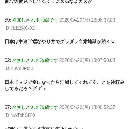
普段佐賀見下してるくせに来るなよカスが
59:
名無しさん＠恐縮です
2020/04/20(月) 13:06:37.83
ID:JEEZyXxX0
日本は中途半端なやり方でダラダラ自粛地獄が続くｗ
62:
名無しさん＠恐縮です
2020/04/20(月) 13:07:58.08
ID:Z8VqJFta0
日本てマジで夏になったら消滅してくれてることを神頼み
してるだろ？(ﾌﾟｹﾞﾗ
67:
名無しさん＠恐縮です
2020/04/20(月) 13:08:52.37
ID:NwTohSlY0
パチンコ屋なくす方向に何故いかない