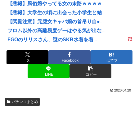
【悲報】風俗嬢やってる女の末路ｗｗｗｗ...
【悲報】大学生の頃に出会った小学生と結...
【閲覧注意】元臆女キャバ嬢の首吊り自●...
フロム以外の高難易度ゲーはやる気が出な...
FGOのリリスさん、謎のSKB水着を着...
X
Facebook
はてブ
LINE
コピー
2020.04.20
パチンコまとめ