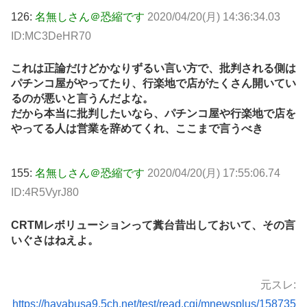
126:
名無しさん＠恐縮です
2020/04/20(月) 14:36:34.03
ID:MC3DeHR70
これは正論だけどかなりずるい言い方で、批判される側は
パチンコ屋がやってたり、行楽地で店がたくさん開いてい
るのが悪いと言うんだよな。
だから本当に批判したいなら、パチンコ屋や行楽地で店を
やってる人は営業を辞めてくれ、ここまで言うべき
155:
名無しさん＠恐縮です
2020/04/20(月) 17:55:06.74
ID:4R5VyrJ80
CRTMレボリューションって糞台昔出しておいて、その言
いぐさはねえよ。
元スレ:
https://hayabusa9.5ch.net/test/read.cgi/mnewsplus/158735