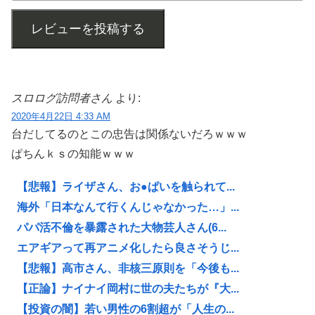
レビューを投稿する
スロログ訪問者さん
より:
2020年4月22日 4:33 AM
台だしてるのとこの忠告は関係ないだろｗｗｗ
ぱちんｋｓの知能ｗｗｗ
【悲報】ライザさん、お●ぱいを触られて...
海外「日本なんて行くんじゃなかった…」...
パパ活不倫を暴露された大物芸人さん(6...
エアギアって再アニメ化したら良さそうじ...
【悲報】高市さん、非核三原則を「今後も...
【正論】ナイナイ岡村に世の夫たちが『大...
【投資の闇】若い男性の6割超が「人生の...