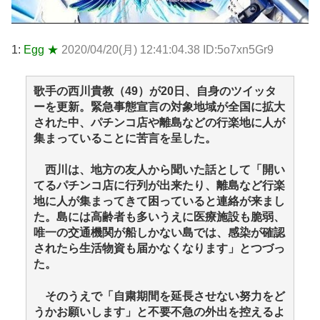
1:
Egg ★
2020/04/20(月) 12:41:04.38 ID:5o7xn5Gr9
歌手の西川貴教（49）が20日、自身のツイッタ
ーを更新。緊急事態宣言の対象地域が全国に拡大
された中、パチンコ店や離島などの行楽地に人が
集まっていることに苦言を呈した。
西川は、地方の友人から聞いた話として「開い
てるパチンコ店に行列が出来たり、離島など行楽
地に人が集まってきて困っていると連絡が来まし
た。島には高齢者も多いうえに医療施設も脆弱、
唯一の交通機関が船しかない島では、感染が確認
されたら生活物資も届かなくなります」とつづっ
た。
そのうえで「自粛期間を延長させない努力をど
うかお願いします」と不要不急の外出を控えるよ