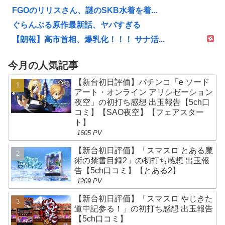
FGOのリリスさん、謎のSKB水着を着...
ぐらんぶる原作最新話、ヤバすぎる
【朗報】高市首相、爆乳化！！！ サナ活...
今月の人気記事
【新台初日評価】パチンコ「e ソード
アート・オンライン アリシゼーション
夜空」の初打ち感想 出玉報告【5ch口
コミ】【SAO夜空】【フェアスター
ト】
1605 PV
【新台初日評価】「スマスロ とある魔
術の禁書目録2」の初打ち感想 出玉報
告【5ch口コミ】【とある2】
1209 PV
【新台初日評価】「スマスロ やじきた
道中記参る！」の初打ち感想 出玉報告
【5ch口コミ】