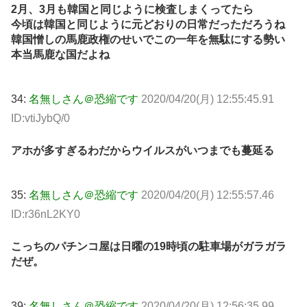
2月、3月も韓国と同じように検査しまくってたら
今頃は韓国と同じように元どおりの日常だっただろうね
韓国憎しの馬鹿政権のせいでこの一年を無駄にする勢い
本当馬鹿な国だよね
34:
名無しさん＠恐縮です
2020/04/20(月) 12:55:45.91
ID:vtiJybQ/0
アホが多すぎるわだからウイルスがいつまでも蔓延る
35:
名無しさん＠恐縮です
2020/04/20(月) 12:55:57.46
ID:r36nL2KY0
こっちのパチンコ屋は日曜の19時頃の駐車場がガラガラ
だぜ。
39:
名無しさん＠恐縮です
2020/04/20(月) 12:56:35.99