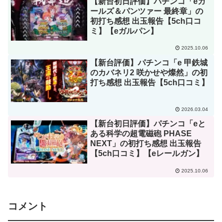
【新台初日評価】パチンコ「eガ
ールズ＆パンツァー 最終章」の
初打ち感想 出玉報告【5ch口コ
ミ】【eガルパン】
2025.10.06
【新台評価】パチンコ「e 甲鉄城
のカバネリ2 咲かせや燦然」の初
打ち感想 出玉報告【5ch口コミ】
2026.03.04
【新台初日評価】パチンコ「eと
ある科学の超電磁砲 PHASE
NEXT」の初打ち感想 出玉報告
【5ch口コミ】【eレールガン】
2025.10.06
コメント