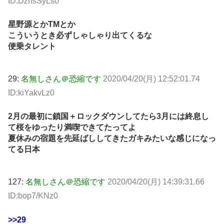
ID:DznsSyLs0
星野源とかTMとか
こういうとき必ずしゃしゃり出てくるな
便乗タレント
29:
名無しさん＠恐縮です
2020/04/20(月) 12:52:01.74
ID:kiYakvLz0
2月の最初に鎖国＋ロックダウンしてたら3月には終息し
て桜をゆったり満喫できてたってよ
夏休みの宿題を先延ばししてきたガキみたいな感じになっ
てる日本
127:
名無しさん＠恐縮です
2020/04/20(月) 14:39:31.66
ID:bop7/KNz0
>>29