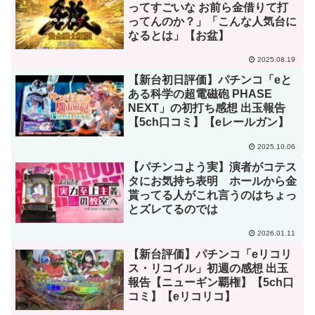
ってすごいな お前ら金借りて打
ってんのか？」「こんな人気台に
なるとは」【お盆】
2025.08.19
【新台初日評価】パチンコ「eと
ある科学の超電磁砲 PHASE
NEXT」の初打ち感想 出玉報告
【5ch口コミ】【eレールガン】
2025.10.06
【パチンコよう実】演者がコテス
タにお気持ち表明 ホールから金
貰ってる人がこれ言うのはちょっ
とズレてるのでは
2026.01.11
【新台評価】パチンコ「eリコリ
ス・リコイル」初週の感想 出玉
報告【ニューギン覇権】【5ch口
コミ】【eリコリコ】