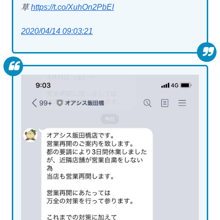
草
https://t.co/XuhOn2PbEI
2020/04/14 09:03:21