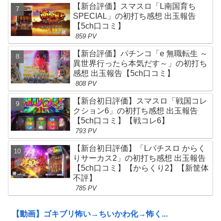
【新台評価】スマスロ「L南国育ち
SPECIAL」の初打ち感想 出玉報告
【5ch口コミ】
859 PV
【新台評価】パチンコ「e 無職転生 ～
異世界行ったら本気だす～」の初打ち
感想 出玉報告【5ch口コミ】
808 PV
【新台初日評価】スマスロ「戦国コレ
クション6」の初打ち感想 出玉報告
【5ch口コミ】【戦コレ6】
793 PV
【新台初日評価】「Lパチスロ からく
りサーカス2」の初打ち感想 出玉報告
【5ch口コミ】【からくり2】【新筐体
不評】
785 PV
【動画】ゴキブリ怖い→ちいかわ化→怖く...