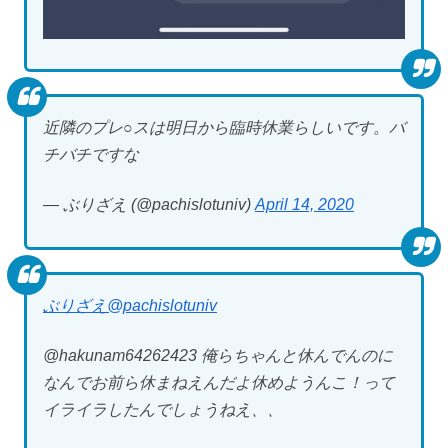
近隣のプレ○スは明日から臨時休業らしいです。バ
チバチですな
— ぶりざえ (@pachislotuniv)
April 14, 2020
ぶりざえ
@pachislotuniv
@hakunam64262423 俺らちゃんと休んでんのに
なんでお前ら休まねえんだよ休めようんこ！って
イライラしたんでしょうねえ、、