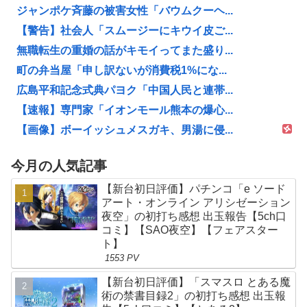
ジャンポケ斉藤の被害女性「バウムクーヘ...
【警告】社会人「スムージーにキウイ皮ご...
無職転生の重婚の話がキモイってまた盛り...
町の弁当屋「申し訳ないが消費税1%にな...
広島平和記念式典パヨク「中国人民と連帯...
【速報】専門家「イオンモール熊本の爆心...
【画像】ボーイッシュメスガキ、男湯に侵...
今月の人気記事
【新台初日評価】パチンコ「e ソード
アート・オンライン アリシゼーション
夜空」の初打ち感想 出玉報告【5ch口
コミ】【SAO夜空】【フェアスター
ト】
1553 PV
【新台初日評価】「スマスロ とある魔
術の禁書目録2」の初打ち感想 出玉報