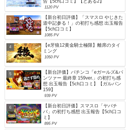
告【5ch口コミ】【とある2】
1120 PV
【新台初日評価】「スマスロ やじきた
道中記参る！」の初打ち感想 出玉報告
【5ch口コミ】
1085 PV
【e牙狼12黄金騎士極限】離席のタイ
ミング
1050 PV
【新台評価】パチンコ「eガールズ&パ
ンツァー 最終章 159ver.」の初打ち感
想 出玉報告【5ch口コミ】【ガルパン
159】
939 PV
【新台初日評価】スマスロ「ヤバチ
バ」の初打ち感想 出玉報告【5ch口コ
ミ】
895 PV