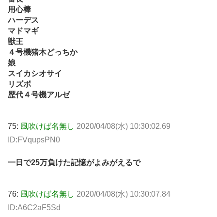
用心棒
ハーデス
マドマギ
獣王
４号機猪木どっちか
娘
スイカシオサイ
リズボ
歴代４号機アルゼ
75:
風吹けば名無し
2020/04/08(水) 10:30:02.69
ID:FVqupsPN0
一日で25万負けた記憶がよみがえるで
76:
風吹けば名無し
2020/04/08(水) 10:30:07.84
ID:A6C2aF5Sd