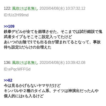
122:
風吹けば名無し
2020/04/08(水) 10:37:32.12
ID:fUz2H99md
>>109
鉄拳デビルが全てを崩壊させた、そこまでは試行錯誤で鬼
武者タイプもそこそこ設定入ってたけど
あいつのお陰で1でも出る台が望まれてるとなって、事故
待ち設定1だらけの台増えた
136:
風吹けば名無し
2020/04/08(水) 10:39:42.08
ID:ePqcWFFGd
>>82
今は見るかげもないヤマサだけど
キンパルや２種のタイム系、ナイツは神演出だったんや
個人的にはεも入るけど