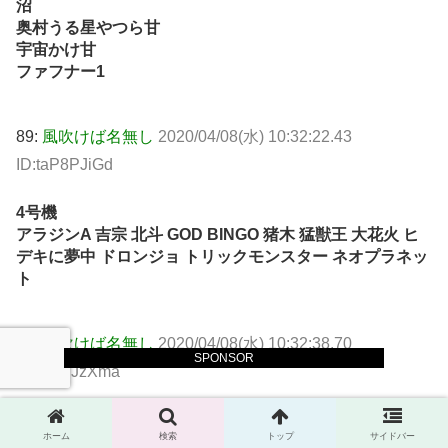
沼
奥村うる星やつら甘
宇宙かけ甘
ファフナー1
89:
風吹けば名無し
2020/04/08(水) 10:32:22.43
ID:taP8PJiGd
4号機
アラジンA 吉宗 北斗 GOD BINGO 猪木 猛獣王 大花火 ヒ
デキに夢中 ドロンジョ トリックモンスター ネオプラネッ
ト
91:
風吹けば名無し
2020/04/08(水) 10:32:38.70
SPONSOR
ID:iUvPJzXma
ブラックジャック2 100台
ホーム
検索
トップ
サイドバー