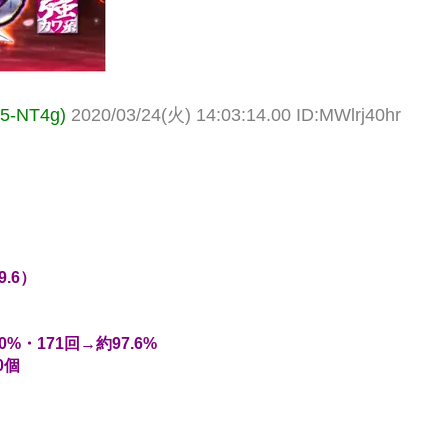
-NT4g)
2020/03/24(火) 14:03:14.00 ID:MWlrj40hr
9.6）
%・171回→約97.6%
00個