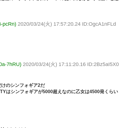
pcRn)
2020/03/24(火) 17:57:20.24 ID:OgcA1nFLd
-7hRU)
2020/03/24(火) 17:11:20.16 ID:2Bz5aI5X0
だけのシンフォギア2だ
TYはシンフォギアが5000超えなのに乙女は4500発くらい
？