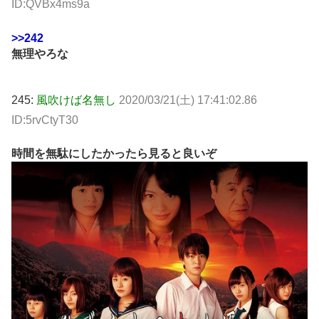
ID:QVBx4ms9a
>>242
無理やろな
245:
風吹けば名無し
2020/03/21(土) 17:41:02.86
ID:5rvCtyT30
時間を無駄にしたかったら見ると良いぞ