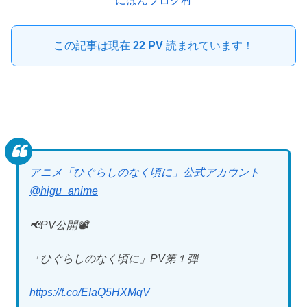
にほんブログ村
この記事は現在
22 PV
読まれています！
アニメ「ひぐらしのなく頃に」公式アカウント
@higu_anime
📢PV公開📽️
「ひぐらしのなく頃に」PV第１弾
https://t.co/EIaQ5HXMqV