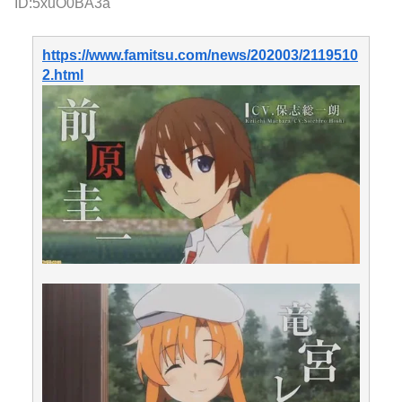
ID:5xuO0BA3a
https://www.famitsu.com/news/202003/2119510
2.html