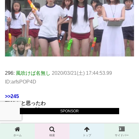
296:
風吹けば名無し
2020/03/21(土) 17:44:53.99
ID:arfsPOP4D
>>245
TMAかと思ったわ
これがドラマ版？
SPONSOR
249:
風吹けば名無し
2020/03/21(土) 17:41:20.13
ホーム
検索
トップ
サイドバー
ID:6BZ89TAQ0