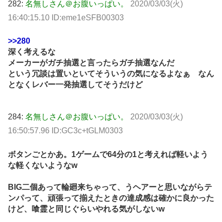
282:
名無しさん＠お腹いっぱい。
2020/03/03(火)
16:40:15.10 ID:eme1eSFB00303
>>280
深く考えるな
メーカーがガチ抽選と言ったらガチ抽選なんだ
という冗談は置いといてそういうの気になるよなぁ なん
となくレバー一発抽選してそうだけど
284:
名無しさん＠お腹いっぱい。
2020/03/03(火)
16:50:57.96 ID:GC3c+tGLM0303
ボタンごとかあ。1ゲームで64分の1と考えれば軽いよう
な軽くないようなw
BIG二個あって輪廻来ちゃって、うヘアーと思いながらテ
ンパって、頑張って揃えたときの達成感は確かに良かった
けど、喰霊と同じぐらいやれる気がしないw