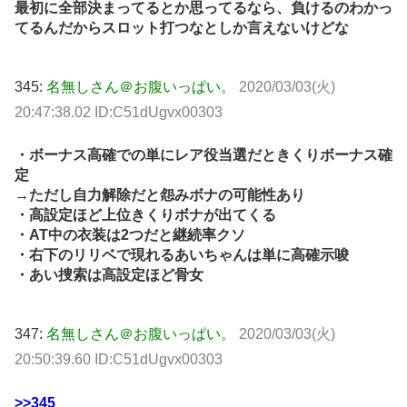
最初に全部決まってるとか思ってるなら、負けるのわかっ
てるんだからスロット打つなとしか言えないけどな
345:
名無しさん＠お腹いっぱい。
2020/03/03(火)
20:47:38.02 ID:C51dUgvx00303
・ボーナス高確での単にレア役当選だときくりボーナス確
定
→ただし自力解除だと怨みボナの可能性あり
・高設定ほど上位きくりボナが出てくる
・AT中の衣装は2つだと継続率クソ
・右下のリリベで現れるあいちゃんは単に高確示唆
・あい捜索は高設定ほど骨女
347:
名無しさん＠お腹いっぱい。
2020/03/03(火)
20:50:39.60 ID:C51dUgvx00303
>>345