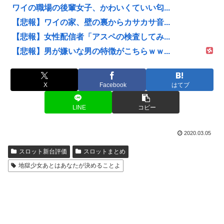
ワイの職場の後輩女子、かわいくていい匂...
【悲報】ワイの家、壁の裏からカサカサ音...
【悲報】女性配信者「アスペの検査してみ...
【悲報】男が嫌いな男の特徴がこちらｗｗ...
X
Facebook
はてブ
LINE
コピー
2020.03.05
スロット新台評価
スロットまとめ
地獄少女あとはあなたが決めることよ