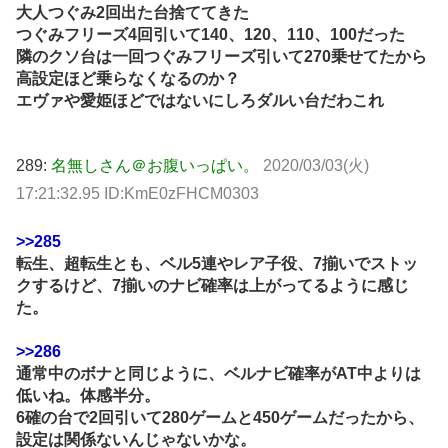
大人つぐみ2回出た台捨ててきた
つぐみフリーズ4回引いて140、120、110、100だった
隣のクソ台は一回つぐみフリーズ引いて270乗せてたから
高設定ほど乗らなくなるのか？
エヴァや愛姫ほどではないにしろダルい台だわこれ
289:
名無しさん＠お腹いっぱい。
2020/03/03(火)
17:21:32.95 ID:KmE0zFHCM0303
>>285
転生、超転生とも、ベル5連やレア子役、7揃いでストッ
クするけど、7揃いのナビ確率は上がってるように感じ
た。
>>286
通常中のボナと同じように、ベルナビ確率がAT中よりは
低いね。体感半分。
6確の台で2回引いて280ゲームと450ゲームだったから、
設定は関係ないんじゃないかな。