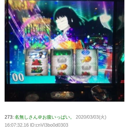
273:
名無しさん＠お腹いっぱい。
2020/03/03(火)
16:07:32.16 ID:cnVl3bo0d0303