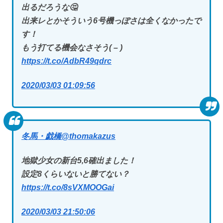
出るだろうな🤔
出来レとかそういう6号機っぽさは全くなかったで
す！
もう打てる機会なさそう( – )
https://t.co/AdbR49qdrc
2020/03/03 01:09:56
冬馬・戯橋
@thomakazus
地獄少女の新台5,6確出ました！
設定8くらいないと勝てない？
https://t.co/8sVXMOOGai
2020/03/03 21:50:06