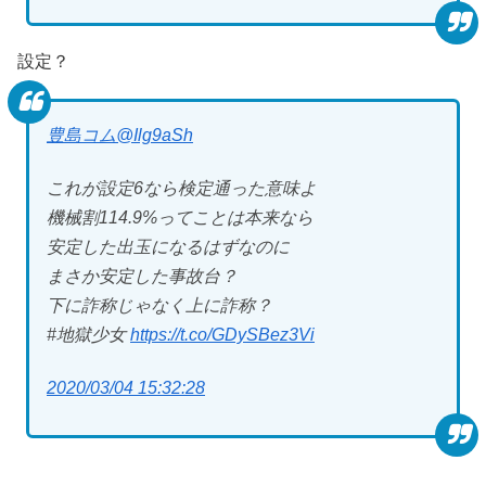
設定？
豊島コム
@Ilg9aSh
これが設定6なら検定通った意味よ
機械割114.9%ってことは本来なら
安定した出玉になるはずなのに
まさか安定した事故台？
下に詐称じゃなく上に詐称？
#地獄少女
https://t.co/GDySBez3Vi
2020/03/04 15:32:28