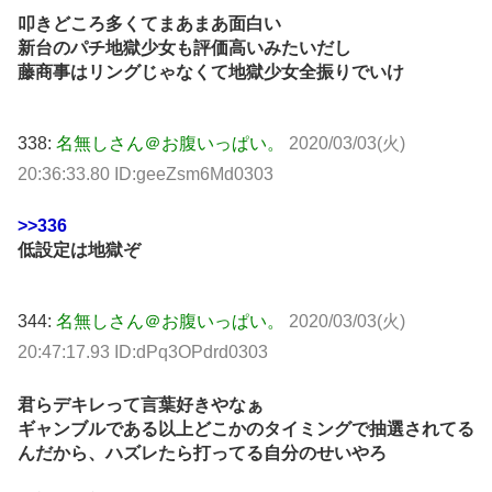
叩きどころ多くてまあまあ面白い
新台のパチ地獄少女も評価高いみたいだし
藤商事はリングじゃなくて地獄少女全振りでいけ
338:
名無しさん＠お腹いっぱい。
2020/03/03(火)
20:36:33.80 ID:geeZsm6Md0303
>>336
低設定は地獄ぞ
344:
名無しさん＠お腹いっぱい。
2020/03/03(火)
20:47:17.93 ID:dPq3OPdrd0303
君らデキレって言葉好きやなぁ
ギャンブルである以上どこかのタイミングで抽選されてる
んだから、ハズレたら打ってる自分のせいやろ