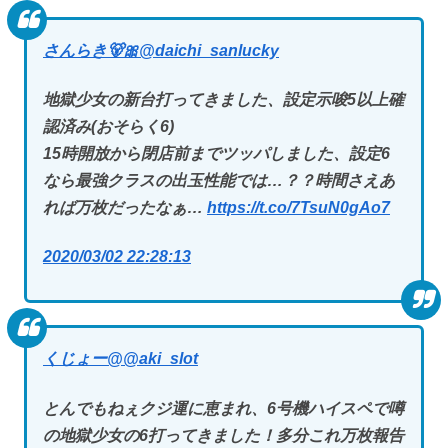
さんらき🐻🎀
@daichi_sanlucky
地獄少女の新台打ってきました、設定示唆5以上確
認済み(おそらく6)
15時開放から閉店前までツッパしました、設定6
なら最強クラスの出玉性能では…？？時間さえあ
れば万枚だったなぁ…
https://t.co/7TsuN0gAo7
2020/03/02 22:28:13
くじょー@
@aki_slot
とんでもねぇクジ運に恵まれ、6号機ハイスペで噂
の地獄少女の6打ってきました！多分これ万枚報告