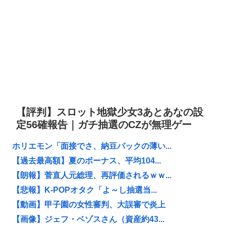
【評判】スロット地獄少女3あとあなの設
定56確報告｜ガチ抽選のCZが無理ゲー
ホリエモン「面接でさ、納豆パックの薄い...
【過去最高額】夏のボーナス、平均104...
【朗報】菅直人元総理、再評価されるｗｗ...
【悲報】K-POPオタク「よ～し抽選当...
【動画】甲子園の女性審判、大誤審で炎上
【画像】ジェフ・ベゾスさん（資産約43...